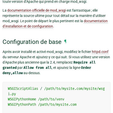
toute version d’Apache qui prend en charge mod_wsgi.
La
documentation officielle de mod_wsgi
est fantastique ; elle
représente la source ultime pour tout détail sur la manière d’utiliser
mod_wsgi. Le point de départ le plus pertinent est la
documentation
d’installation et de configuration
.
Configuration de base
¶
Après avoir installé et activé mod_wsgi, modifiez le fichier
httpd.conf
du serveur Apache et ajoutez-y ce qui suit. Si vous utilisez une version
d’Apache plus ancienne que la 2.4, remplacez
Require
all
granted
par
Allow
from
all
, et ajoutez la ligne
Order
deny,allow
au-dessus.
WSGIScriptAlias
 / 
/path/to/mysite.com/mysite/wsg
i.py
WSGIPythonHome
/path/to/venv
WSGIPythonPath
/path/to/mysite.com