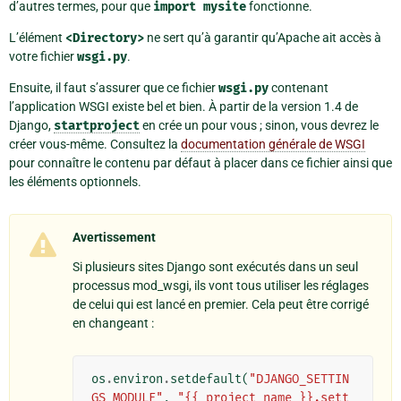
d’autres termes, pour que
import
mysite
fonctionne.
L’élément
<Directory>
ne sert qu’à garantir qu’Apache ait accès à
votre fichier
wsgi.py
.
Ensuite, il faut s’assurer que ce fichier
wsgi.py
contenant
l’application WSGI existe bel et bien. À partir de la version 1.4 de
Django,
startproject
en crée un pour vous ; sinon, vous devrez le
créer vous-même. Consultez la
documentation générale de WSGI
pour connaître le contenu par défaut à placer dans ce fichier ainsi que
les éléments optionnels.
Avertissement
Si plusieurs sites Django sont exécutés dans un seul
processus mod_wsgi, ils vont tous utiliser les réglages
de celui qui est lancé en premier. Cela peut être corrigé
en changeant :
os
.
environ
.
setdefault
(
"DJANGO_SETTIN
GS_MODULE"
,
"{{ project_name }}.sett