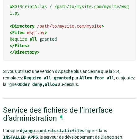
WSGIScriptAlias
 / 
/path/to/mysite.com/mysite/wsg
i.py
<Directory
/path/to/mysite.com/mysite
>
<Files
wsgi.py
>
Require
all
</Files>
</Directory>
Si vous utilisez une version d’Apache plus ancienne que la 2.4,
remplacez
Require
all
granted
par
Allow
from
all
, et ajoutez
la ligne
Order
deny,allow
au-dessus.
Service des fichiers de l’interface
d’administration
¶
Lorsque
django.contrib.staticfiles
figure dans
INSTALLED_APPS
, le serveur de développement de Django sert