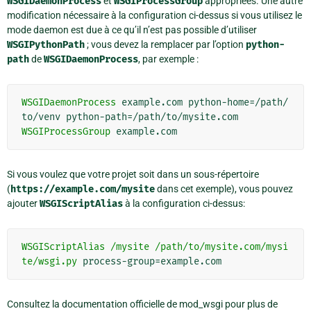
WSGIDaemonProcess
et
WSGIProcessGroup
appropriées. Une autre
modification nécessaire à la configuration ci-dessus si vous utilisez le
mode daemon est due à ce qu’il n’est pas possible d’utiliser
WSGIPythonPath
; vous devez la remplacer par l’option
python-
path
de
WSGIDaemonProcess
, par exemple :
WSGIDaemonProcess
 example.com python-home=/path/
WSGIProcessGroup
Si vous voulez que votre projet soit dans un sous-répertoire
(
https://example.com/mysite
dans cet exemple), vous pouvez
ajouter
WSGIScriptAlias
à la configuration ci-dessus:
WSGIScriptAlias
/mysite
/path/to/mysite.com/mysi
te/wsgi.py
Consultez la documentation officielle de mod_wsgi pour plus de