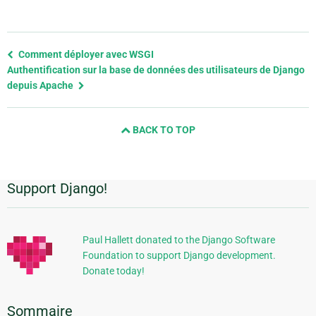
Previous
Comment déployer avec WSGI
page
Authentification sur la base de données des utilisateurs de Django
and
depuis Apache
next
page
BACK TO TOP
Support Django!
Informations
supplémentaires
Paul Hallett donated to the Django Software
Foundation to support Django development.
Donate today!
Sommaire