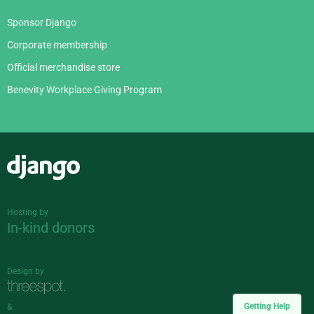
Sponsor Django
Corporate membership
Official merchandise store
Benevity Workplace Giving Program
Django
Hosting by
In-kind donors
Design by
Getting Help
&