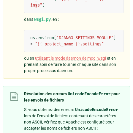
ings"
)
dans
wsgi.py
, en :
os
.
environ
[
"DJANGO_SETTINGS_MODULE"
]
=
"{{ project_name }}.settings"
ou en
utilisant le mode daemon de mod_wsgi
et en
prenant soin de faire tourner chaque site dans son
propre processus daemon.
Résolution des erreurs
UnicodeEncodeError
pour
les envois de fichiers
Si vous obtenez des erreurs
UnicodeEncodeError
lors de l’envoi de fichiers contenant des caractères
non ASCII, vérifiez que Apache est configuré pour
accepter les noms de fichiers non ASCII :