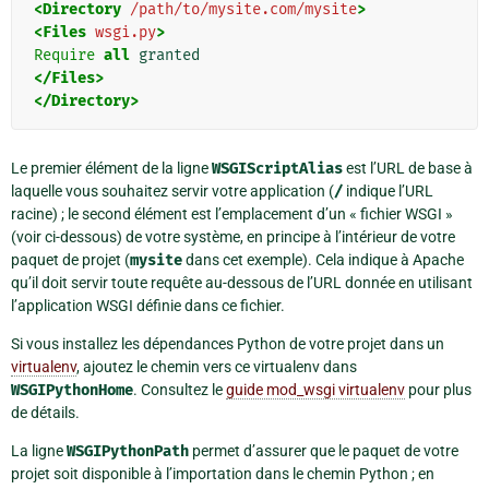
<Directory
/path/to/mysite.com/mysite
>
<Files
wsgi.py
>
Require
all
</Files>
</Directory>
Le premier élément de la ligne
WSGIScriptAlias
est l’URL de base à
laquelle vous souhaitez servir votre application (
/
indique l’URL
racine) ; le second élément est l’emplacement d’un « fichier WSGI »
(voir ci-dessous) de votre système, en principe à l’intérieur de votre
paquet de projet (
mysite
dans cet exemple). Cela indique à Apache
qu’il doit servir toute requête au-dessous de l’URL donnée en utilisant
l’application WSGI définie dans ce fichier.
Si vous installez les dépendances Python de votre projet dans un
virtualenv
, ajoutez le chemin vers ce virtualenv dans
WSGIPythonHome
. Consultez le
guide mod_wsgi virtualenv
pour plus
de détails.
La ligne
WSGIPythonPath
permet d’assurer que le paquet de votre
projet soit disponible à l’importation dans le chemin Python ; en