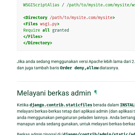
WSGIScriptAlias
 / 
/path/to/mysite.com/mysite/w
<Directory
/path/to/mysite.com/mysite
>
<Files
wsgi.py
>
Require
all
</Files>
</Directory>
Jika anda sedang menggunakan versi Apache lebih lama dari 2.
dan juga tambah baris
Order
deny,allow
diatasnya.
Melayani berkas admin
¶
Ketika
django.contrib.staticfiles
berada dalam
INSTAL
melayani berkas-berkas tetap dari aplikasi admin (dan aplikasi
anda menggunakan pengaturan peladen lainnya. Anda bertang
manapun anda sedang gunakan, untuk melayani berkas-berkas
Berkas admin tinggal di (
django/contrib/admin/static/a