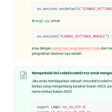
os
.
environ
.
setdefault
(
"DJANGO_SETTING
di
wsgi.py
, untuk:
os
.
environ
[
"DJANGO_SETTINGS_MODULE"
]
atau dengan
using mod_wsgi daemon mode
dan mem
pengolahan daemon nya sendiri.
Memperbaiki
UnicodeEncodeError
untuk mengun
Jika anda mendapatkan sebuah
UnicodeEncodeErro
berkas yang mengandung karakter bukan ASCII, pa
nama berkas bukan ASCII:
export
LANG
=
'en_US.UTF-8'