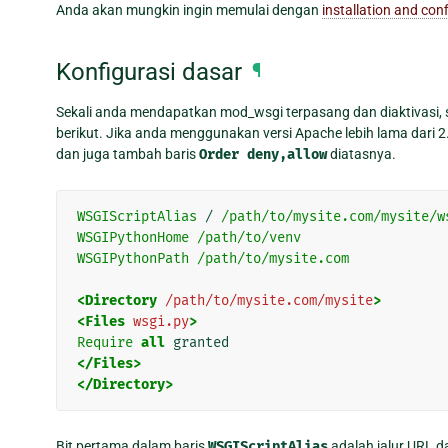
Anda akan mungkin ingin memulai dengan
installation and co
Konfigurasi dasar
¶
Sekali anda mendapatkan mod_wsgi terpasang dan diaktivasi, 
berikut. Jika anda menggunakan versi Apache lebih lama dari 2
dan juga tambah baris
Order
deny,allow
diatasnya.
WSGIScriptAlias
 / 
/path/to/mysite.com/mysite/w
WSGIPythonHome
/path/to/venv
WSGIPythonPath
/path/to/mysite.com
<Directory
/path/to/mysite.com/mysite
>
<Files
wsgi.py
>
Require
all
</Files>
</Directory>
Bit pertama dalam baris
WSGIScriptAlias
adalah jalur URL d