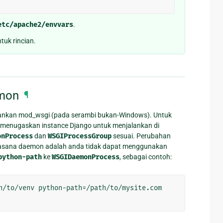
etc/apache2/envvars
.
uk rincian.
mon
¶
lankan mod_wsgi (pada serambi bukan-Windows). Untuk
enugaskan instance Django untuk menjalankan di
onProcess
dan
WSGIProcessGroup
sesuai. Perubahan
 suasana daemon adalah anda tidak dapat menggunakan
python-path
ke
WSGIDaemonProcess
, sebagai contoh: