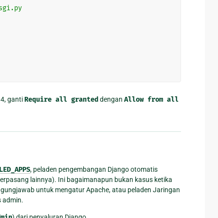
sgi.py
4, ganti
Require
all
granted
dengan
Allow
from
all
LED_APPS
, peladen pengembangan Django otomatis
 terpasang lainnya). Ini bagaimanapun bukan kasus ketika
gungjawab untuk mengatur Apache, atau peladen Jaringan
 admin.
dmin
) dari penyaluran Django.