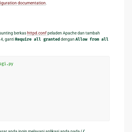
nfiguration documentation
.
sunting berkas
httpd.conf
peladen Apache dan tambah
.4, ganti
Require
all
granted
dengan
Allow
from
all
sgi.py
asar anda ingin melayani aplikasi anda pada (
/