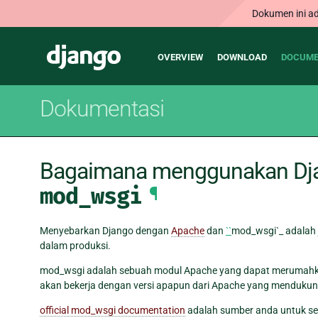
Dokumen ini ad
Main
Django
OVERVIEW
DOWNLOAD
DOCUME
navigation
Dokumentasi
Bagaimana menggunakan Dj
mod_wsgi
¶
Menyebarkan Django dengan
Apache
dan
``
mod_wsgi`_ adalah
dalam produksi.
mod_wsgi adalah sebuah modul Apache yang dapat merumahka
akan bekerja dengan versi apapun dari Apache yang menduku
official mod_wsgi documentation
adalah sumber anda untuk s