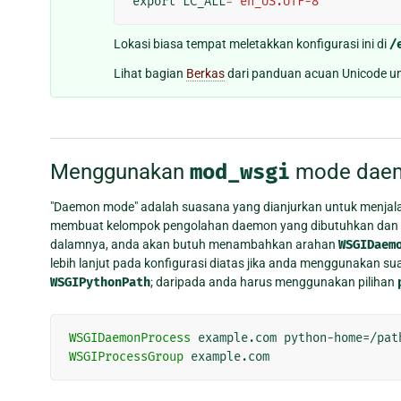
export
LC_ALL
=
'en_US.UTF-8'
Lokasi biasa tempat meletakkan konfigurasi ini di
/
Lihat bagian
Berkas
dari panduan acuan Unicode unt
Menggunakan
mod_wsgi
mode dae
"Daemon mode" adalah suasana yang dianjurkan untuk menja
membuat kelompok pengolahan daemon yang dibutuhkan dan m
dalamnya, anda akan butuh menambahkan arahan
WSGIDaem
lebih lanjut pada konfigurasi diatas jika anda menggunakan
WSGIPythonPath
; daripada anda harus menggunakan pilihan
WSGIDaemonProcess
WSGIProcessGroup