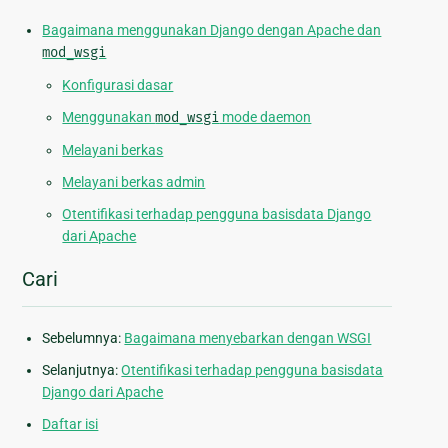
Bagaimana menggunakan Django dengan Apache dan
mod_wsgi
Konfigurasi dasar
Menggunakan
mod_wsgi
mode daemon
Melayani berkas
Melayani berkas admin
Otentifikasi terhadap pengguna basisdata Django
dari Apache
Cari
Sebelumnya:
Bagaimana menyebarkan dengan WSGI
Selanjutnya:
Otentifikasi terhadap pengguna basisdata
Django dari Apache
Daftar isi