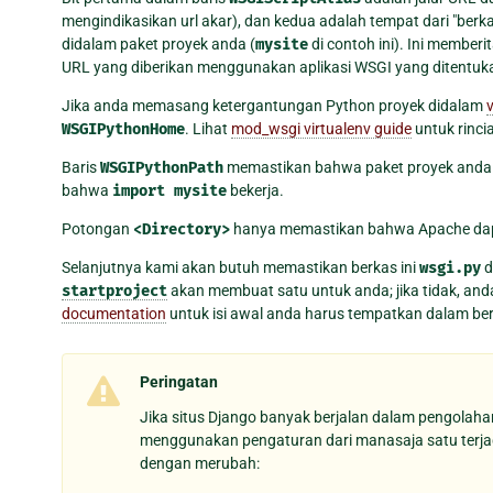
mengindikasikan url akar), dan kedua adalah tempat dari "berka
didalam paket proyek anda (
mysite
di contoh ini). Ini membe
URL yang diberikan menggunakan aplikasi WSGI yang ditentuka
Jika anda memasang ketergantungan Python proyek didalam
v
WSGIPythonHome
. Lihat
mod_wsgi virtualenv guide
untuk rincia
Baris
WSGIPythonPath
memastikan bahwa paket proyek anda te
bahwa
import
mysite
bekerja.
Potongan
<Directory>
hanya memastikan bahwa Apache da
Selanjutnya kami akan butuh memastikan berkas ini
wsgi.py
d
startproject
akan membuat satu untuk anda; jika tidak, an
documentation
untuk isi awal anda harus tempatkan dalam ber
Peringatan
Jika situs Django banyak berjalan dalam pengolah
menggunakan pengaturan dari manasaja satu terjadi 
dengan merubah: