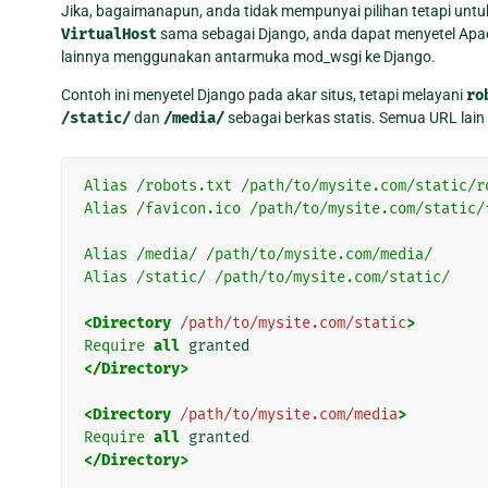
Jika, bagaimanapun, anda tidak mempunyai pilihan tetapi unt
VirtualHost
sama sebagai Django, anda dapat menyetel Apac
lainnya menggunakan antarmuka mod_wsgi ke Django.
Contoh ini menyetel Django pada akar situs, tetapi melayani
ro
/static/
dan
/media/
sebagai berkas statis. Semua URL lai
Alias
/robots.txt
/path/to/mysite.com/static/r
Alias
/favicon.ico
/path/to/mysite.com/static/
Alias
/media/
/path/to/mysite.com/media/
Alias
/static/
/path/to/mysite.com/static/
<Directory
/path/to/mysite.com/static
>
Require
all
</Directory>
<Directory
/path/to/mysite.com/media
>
Require
all
</Directory>