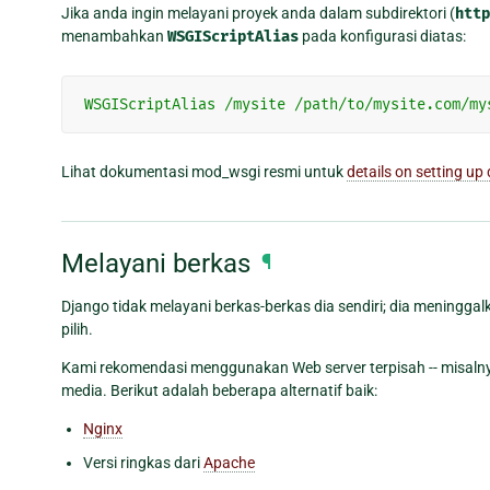
Jika anda ingin melayani proyek anda dalam subdirektori (
http
menambahkan
WSGIScriptAlias
pada konfigurasi diatas:
WSGIScriptAlias
/mysite
/path/to/mysite.com/my
Lihat dokumentasi mod_wsgi resmi untuk
details on setting 
Melayani berkas
¶
Django tidak melayani berkas-berkas dia sendiri; dia meningg
pilih.
Kami rekomendasi menggunakan Web server terpisah -- misaln
media. Berikut adalah beberapa alternatif baik:
Nginx
Versi ringkas dari
Apache