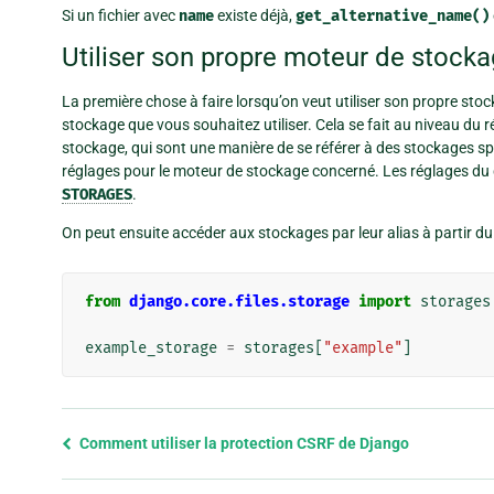
Si un fichier avec
name
existe déjà,
get_alternative_name()
Utiliser son propre moteur de stock
La première chose à faire lorsqu’on veut utiliser son propre sto
stockage que vous souhaitez utiliser. Cela se fait au niveau du 
stockage, qui sont une manière de se référer à des stockages sp
réglages pour le moteur de stockage concerné. Les réglages du d
STORAGES
.
On peut ensuite accéder aux stockages par leur alias à partir du
from
django.core.files.storage
import
storages
example_storage
=
storages
[
"example"
]
Previous
Comment utiliser la protection CSRF de Django
page
and