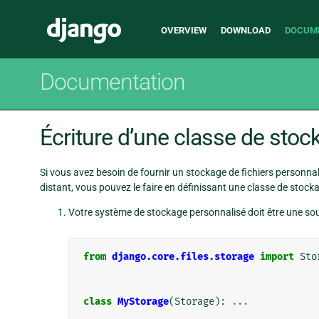
Main
Django
OVERVIEW
DOWNLOAD
DOCUM
navigation
Documentation
Écriture d’une classe de sto
Si vous avez besoin de fournir un stockage de fichiers personna
distant, vous pouvez le faire en définissant une classe de stocka
Votre système de stockage personnalisé doit être une so
from
django.core.files.storage
import
Sto
class
MyStorage
(
Storage
):
...