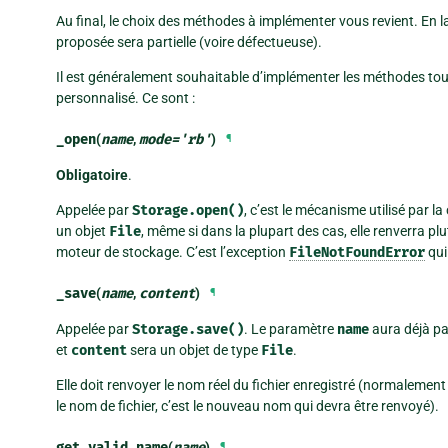
Au final, le choix des méthodes à implémenter vous revient. En 
proposée sera partielle (voire défectueuse).
Il est généralement souhaitable d’implémenter les méthodes to
personnalisé. Ce sont :
_open
(
name
,
mode
=
'rb'
)
¶
Obligatoire
.
Appelée par
Storage.open()
, c’est le mécanisme utilisé par la
un objet
File
, même si dans la plupart des cas, elle renverra pl
moteur de stockage. C’est l’exception
FileNotFoundError
qui
_save
(
name
,
content
)
¶
Appelée par
Storage.save()
. Le paramètre
name
aura déjà p
et
content
sera un objet de type
File
.
Elle doit renvoyer le nom réel du fichier enregistré (normalemen
le nom de fichier, c’est le nouveau nom qui devra être renvoyé).
get_valid_name
(
name
)
¶