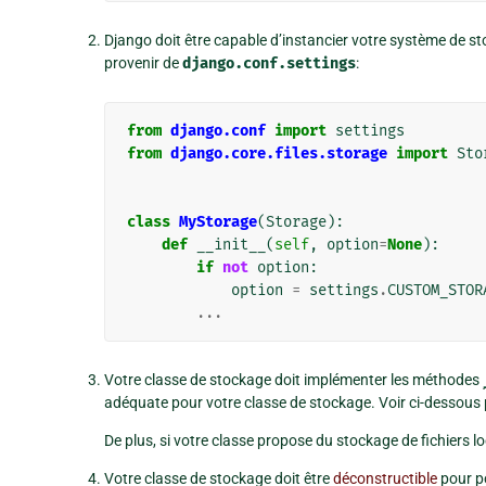
Django doit être capable d’instancier votre système de st
provenir de
django.conf.settings
:
from
django.conf
import
settings
from
django.core.files.storage
import
Sto
class
MyStorage
(
Storage
):
def
__init__
(
self
,
option
=
None
):
if
not
option
:
option
=
settings
.
CUSTOM_STOR
...
Votre classe de stockage doit implémenter les méthodes
adéquate pour votre classe de stockage. Voir ci-dessous 
De plus, si votre classe propose du stockage de fichiers l
Votre classe de stockage doit être
déconstructible
pour po