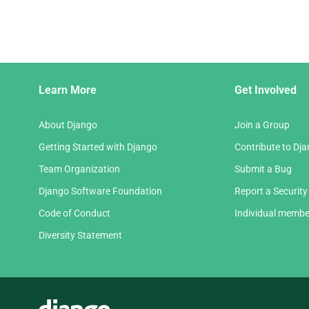
next
page
Django
Learn More
Get Involved
Links
About Django
Join a Group
Getting Started with Django
Contribute to Dj
Team Organization
Submit a Bug
Django Software Foundation
Report a Security
Code of Conduct
Individual membe
Diversity Statement