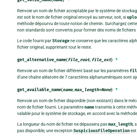
Renvoie un nom de fichier acceptable par le système de stocka
est soit le nom de fichier original envoyé au serveur, soit, si
uplo
méthode dépourvu de toute notion de chemin. Surchargez cette
non standards sont convertis pour former des noms de fichiers 
Le code fourni par
Storage
ne conserve que les caractères alp
fichier original, supprimant tout le reste.
get_alternative_name
(
file_root
,
file_ext
)
¶
Renvoie un nom de fichier différent basé sur les paramètres
fil
d’une chaîne aléatoire de 7 caractères alphanumériques sont ajou
get_available_name
(
name
,
max_length
=
None
)
¶
Renvoie un nom de fichier disponible (non existant) dans le mé
nom de fichier fourni. Le paramètre
name
transmis à cette métho
valable pour le système de stockage, en accord avec la méthod
La longueur du nom de fichier ne dépassera pas
max_length
, 
pas disponible, une exception
SuspiciousFileOperation
est