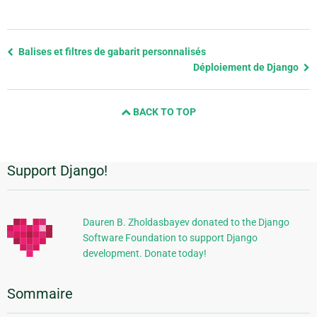
Previous
Balises et filtres de gabarit personnalisés
page
Déploiement de Django
and
next
BACK TO TOP
page
Support Django!
Informations
supplémentaires
Dauren B. Zholdasbayev donated to the Django
Software Foundation to support Django
development. Donate today!
Sommaire