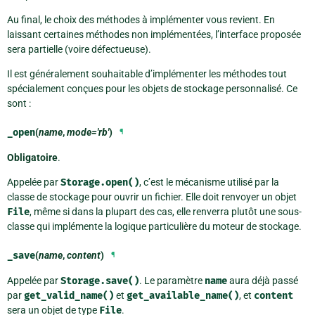
Au final, le choix des méthodes à implémenter vous revient. En
laissant certaines méthodes non implémentées, l’interface proposée
sera partielle (voire défectueuse).
Il est généralement souhaitable d’implémenter les méthodes tout
spécialement conçues pour les objets de stockage personnalisé. Ce
sont :
_open
(
name
,
mode='rb'
)
¶
Obligatoire
.
Appelée par
Storage.open()
, c’est le mécanisme utilisé par la
classe de stockage pour ouvrir un fichier. Elle doit renvoyer un objet
File
, même si dans la plupart des cas, elle renverra plutôt une sous-
classe qui implémente la logique particulière du moteur de stockage.
_save
(
name
,
content
)
¶
Appelée par
Storage.save()
. Le paramètre
name
aura déjà passé
par
get_valid_name()
et
get_available_name()
, et
content
sera un objet de type
File
.