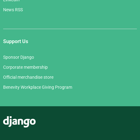
News RSS
Support Us
Sponsor Django
Corporate membership
Official merchandise store
Benevity Workplace Giving Program
Django