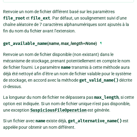
Renvoie un nom de fichier différent basé sur les paramètres
file_root
et
file_ext
. Par défaut, un soulignement suivi d’une
chaîne aléatoire de 7 caractères alphanumériques sont ajoutés à la
fin du nom du fichier avant l’extension.
get_available_name
(
name
,
max_length=None
)
¶
Renvoie un nom de fichier disponible (non existant) dans le
mécanisme de stockage, prenant potentiellement en compte le nom
de fichier fourni. Le paramètre
name
transmis à cette méthode aura
déjà été nettoyé afin d’être un nom de fichier valable pour le système
de stockage, en accord avec la méthode
get_valid_name()
décrite
ci-dessus.
La longueur du nom de fichier ne dépassera pas
max_length
, si cette
option est indiquée. Si un nom de fichier unique n’est pas disponible,
une exception
SuspiciousFileOperation
est générée.
Si un fichier avec
name
existe déjà,
get_alternative_name()
est
appelée pour obtenir un nom différent.