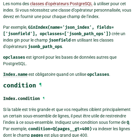
Les noms des
classes d’opérateurs PostgreSQL
à utiliser pour cet
index. Si vous nécessitez une classe d’opérateur personnalisée, vous
devez en fournir une pour chaque champ de l’index.
Par exemple,
GinIndex(name='json_index',
fields=
['jsonfield'],
opclasses=['jsonb_path_ops'])
crée un
index gin pour le champ
jsonfield
en utilisant les classes
d’opérateurs
jsonb_path_ops
.
opclasses
est ignoré pour les bases de données autres que
PostgreSQL.
Index.name
est obligatoire quand on utilise
opclasses
.
condition
¶
Index.
condition
¶
Si la table est très grande et que vos requêtes ciblent principalement
un certain sous-ensemble de lignes, il peut être utile de restreindre
l’index à ce sous-ensemble. Indiquez une condition sous forme de
Q
.
Par exemple,
condition=Q(pages__gt=400)
va indexer les lignes
dont le champ
pages
est plus grand que 400.