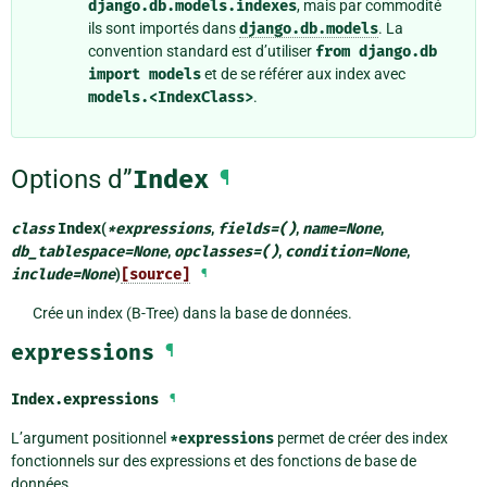
django.db.models.indexes
, mais par commodité
ils sont importés dans
django.db.models
. La
convention standard est d’utiliser
from
django.db
import
models
et de se référer aux index avec
models.<IndexClass>
.
Options d”
Index
¶
class
Index
(
*
expressions
,
fields
=
()
,
name
=
None
,
db_tablespace
=
None
,
opclasses
=
()
,
condition
=
None
,
include
=
None
)
[source]
¶
Crée un index (B-Tree) dans la base de données.
expressions
¶
Index.
expressions
¶
L’argument positionnel
*expressions
permet de créer des index
fonctionnels sur des expressions et des fonctions de base de
données.