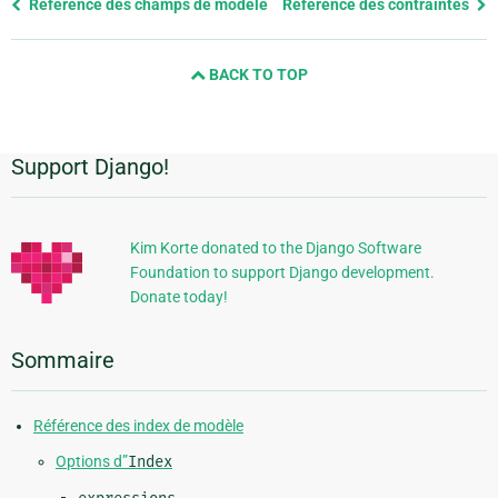
Previous
Référence des champs de modèle
Référence des contraintes
page
and
BACK TO TOP
next
page
Support Django!
Informations
supplémentaires
Kim Korte donated to the Django Software
Foundation to support Django development.
Donate today!
Sommaire
Référence des index de modèle
Options d”
Index