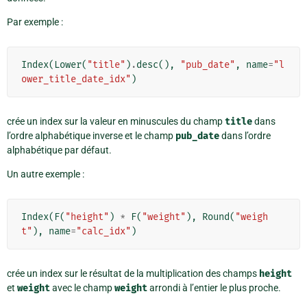
Par exemple :
Index
(
Lower
(
"title"
)
.
desc
(),
"pub_date"
,
name
=
"l
ower_title_date_idx"
)
crée un index sur la valeur en minuscules du champ
title
dans
l’ordre alphabétique inverse et le champ
pub_date
dans l’ordre
alphabétique par défaut.
Un autre exemple :
Index
(
F
(
"height"
)
*
F
(
"weight"
),
Round
(
"weigh
t"
),
name
=
"calc_idx"
)
crée un index sur le résultat de la multiplication des champs
height
et
weight
avec le champ
weight
arrondi à l’entier le plus proche.