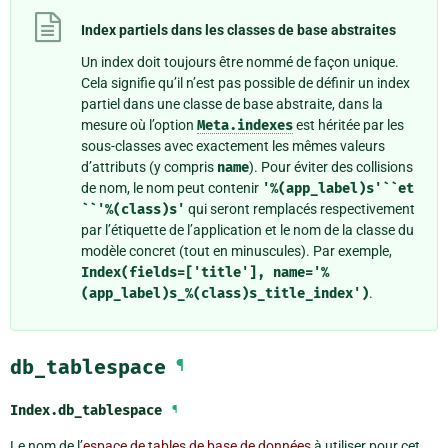
Index partiels dans les classes de base abstraites
Un index doit toujours être nommé de façon unique.
Cela signifie qu’il n’est pas possible de définir un index
partiel dans une classe de base abstraite, dans la
mesure où l’option
Meta.indexes
est héritée par les
sous-classes avec exactement les mêmes valeurs
d’attributs (y compris
name
). Pour éviter des collisions
de nom, le nom peut contenir
'%(app_label)s'``et
``'%(class)s'
qui seront remplacés respectivement
par l’étiquette de l’application et le nom de la classe du
modèle concret (tout en minuscules). Par exemple,
Index(fields=['title'],
name='%
(app_label)s_%(class)s_title_index')
.
db_tablespace
¶
Index.
db_tablespace
¶
Le nom de l’
espace de tables de base de données
à utiliser pour cet