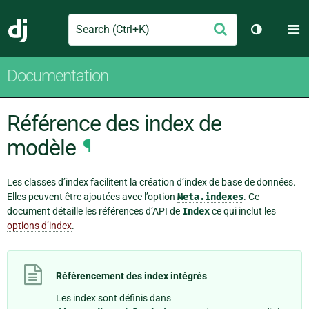
Search
M
Envoyer
Django
Changer d
Documentation
Référence des index de
modèle
¶
Les classes d’index facilitent la création d’index de base de données.
Elles peuvent être ajoutées avec l’option
Meta.indexes
. Ce
document détaille les références d’API de
Index
ce qui inclut les
options d’index
.
Référencement des index intégrés
Les index sont définis dans