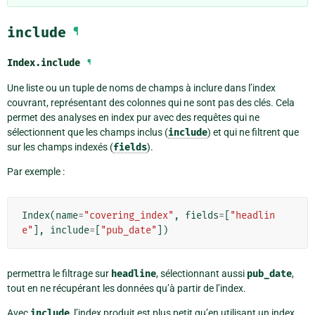
include
¶
Index.
include
¶
Une liste ou un tuple de noms de champs à inclure dans l’index
couvrant, représentant des colonnes qui ne sont pas des clés. Cela
permet des analyses en index pur avec des requêtes qui ne
sélectionnent que les champs inclus (
include
) et qui ne filtrent que
sur les champs indexés (
fields
).
Par exemple :
Index
(
name
=
"covering_index"
,
fields
=
[
"headlin
e"
],
include
=
[
"pub_date"
])
permettra le filtrage sur
headline
, sélectionnant aussi
pub_date
,
tout en ne récupérant les données qu’à partir de l’index.
Avec
include
, l’index produit est plus petit qu’en utilisant un index