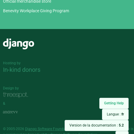
Official merchandise store
Benevity Workplace Giving Program
Django
Hosting by
In-kind donors
Design by
Getting Help
&
Langue :
fr
Version de la documentation :
5.2
© 2005-2026
Django Software Foundation
and individual contributors. Django is