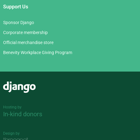
Support Us
Sponsor Django
Corporate membership
Official merchandise store
Benevity Workplace Giving Program
Django
Hosting by
In-kind donors
Design by