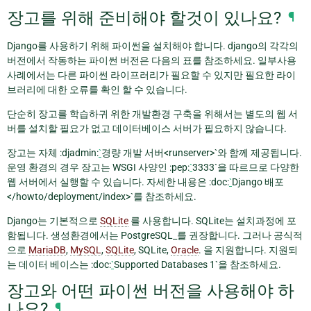
장고를 위해 준비해야 할것이 있나요?
¶
Django를 사용하기 위해 파이썬을 설치해야 합니다. django의 각각의
버전에서 작동하는 파이썬 버전은 다음의 표를 참조하세요. 일부사용
사례에서는 다른 파이썬 라이프러리가 필요할 수 있지만 필요한 라이
브러리에 대한 오류를 확인 할 수 있습니다.
단순히 장고를 학습하귀 위한 개발환경 구축을 위해서는 별도의 웹 서
버를 설치할 필요가 없고 데이터베이스 서버가 필요하지 않습니다.
장고는 자체 :djadmin:
`
경량 개발 서버<runserver>`와 함께 제공됩니다.
운영 환경의 경우 장고는 WSGI 사양인 :pep:
`
3333`을 따르므로 다양한
웹 서버에서 실행할 수 있습니다. 자세한 내용은 :doc:
`
Django 배포
</howto/deployment/index>`를 참조하세요.
Django는 기본적으로
SQLite
를 사용합니다. SQLite는 설치과정에 포
함됩니다. 생성환경에서는 PostgreSQL_를 권장합니다. 그러나 공식적
으로
MariaDB
,
MySQL
,
SQLite
, SQLite,
Oracle
. 을 지원합니다. 지원되
는 데이터 베이스는 :doc:
`
Supported Databases 1`을 참조하세요.
장고와 어떤 파이썬 버전을 사용해야 하
나요?
¶