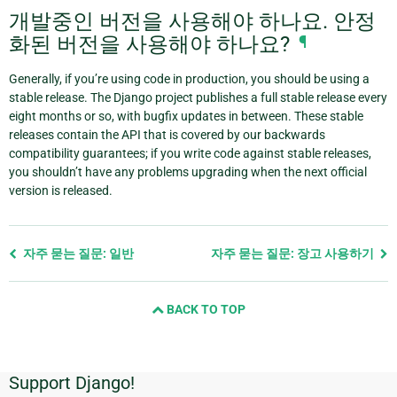
개발중인 버전을 사용해야 하나요. 안정
화된 버전을 사용해야 하나요?
¶
Generally, if you’re using code in production, you should be using a
stable release. The Django project publishes a full stable release every
eight months or so, with bugfix updates in between. These stable
releases contain the API that is covered by our backwards
compatibility guarantees; if you write code against stable releases,
you shouldn’t have any problems upgrading when the next official
version is released.
Previous
자주 묻는 질문: 일반
자주 묻는 질문: 장고 사용하기
page
and
BACK TO TOP
next
page
Support Django!
추