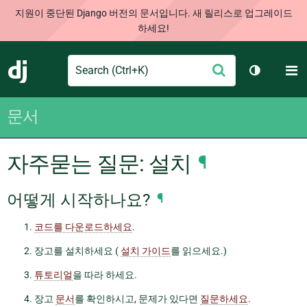
지원이 중단된 Django 버전의 문서입니다. 새 릴리스로 업그레이드
하세요!
Search
M
제
Django
테마 토글
출
문서
자주묻는 질문: 설치
¶
어떻게 시작하나요?
¶
코드를 다운로드하세요
.
장고를 설치하세요 (
설치 가이드
를 읽으세요.)
튜토리얼
을 따라 하세요.
장고
문서
를 확인하시고, 문제가 있다면
질문하세요
.