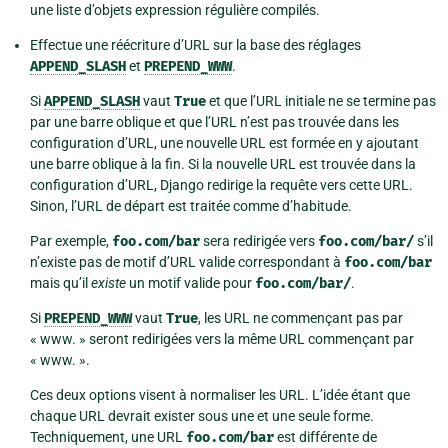
une liste d’objets expression régulière compilés.
Effectue une réécriture d’URL sur la base des réglages
APPEND_SLASH
et
PREPEND_WWW
.
Si
APPEND_SLASH
vaut
True
et que l’URL initiale ne se termine pas
par une barre oblique et que l’URL n’est pas trouvée dans les
configuration d’URL, une nouvelle URL est formée en y ajoutant
une barre oblique à la fin. Si la nouvelle URL est trouvée dans la
configuration d’URL, Django redirige la requête vers cette URL.
Sinon, l’URL de départ est traitée comme d’habitude.
Par exemple,
foo.com/bar
sera redirigée vers
foo.com/bar/
s’il
n’existe pas de motif d’URL valide correspondant à
foo.com/bar
mais qu’il
existe
un motif valide pour
foo.com/bar/
.
Si
PREPEND_WWW
vaut
True
, les URL ne commençant pas par
« www. » seront redirigées vers la même URL commençant par
« www. ».
Ces deux options visent à normaliser les URL. L’idée étant que
chaque URL devrait exister sous une et une seule forme.
Techniquement, une URL
foo.com/bar
est différente de