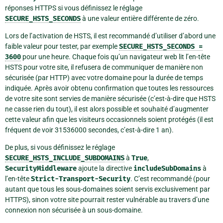
réponses HTTPS si vous définissez le réglage
SECURE_HSTS_SECONDS
à une valeur entière différente de zéro.
Lors de l’activation de HSTS, il est recommandé d’utiliser d’abord une
faible valeur pour tester, par exemple
SECURE_HSTS_SECONDS
=
3600
pour une heure. Chaque fois qu’un navigateur web lit l’en-tête
HSTS pour votre site, il refusera de communiquer de manière non
sécurisée (par HTTP) avec votre domaine pour la durée de temps
indiquée. Après avoir obtenu confirmation que toutes les ressources
de votre site sont servies de manière sécurisée (c’est-à-dire que HSTS
ne casse rien du tout), il est alors possible et souhaité d’augmenter
cette valeur afin que les visiteurs occasionnels soient protégés (il est
fréquent de voir 31536000 secondes, c’est-à-dire 1 an).
De plus, si vous définissez le réglage
SECURE_HSTS_INCLUDE_SUBDOMAINS
à
True
,
SecurityMiddleware
ajoute la directive
includeSubDomains
à
l’en-tête
Strict-Transport-Security
. C’est recommandé (pour
autant que tous les sous-domaines soient servis exclusivement par
HTTPS), sinon votre site pourrait rester vulnérable au travers d’une
connexion non sécurisée à un sous-domaine.