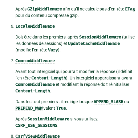
Après
GZipMiddleware
afin qu’il ne calcule pas d’en-tête
ETag
pour du contenu compressé gzip.
LocaleMiddleware
Doit être dans les premiers, après
SessionMiddleware
(utilise
les données de sessions) et
UpdateCacheMiddleware
(modifie l’en-tête
Vary
).
CommonMiddleware
Avant tout intergiciel qui pourrait modifier la réponse (il définit
l’en-tête
Content-Length
). Un intergiciel apparaissant avant
CommonMiddleware
et modifiant la réponse doit réinitialiser
Content-Length
.
Dans les tout premiers : il redirige lorsque
APPEND_SLASH
ou
PREPEND_WWW
valent
True
.
Après
SessionMiddleware
si vous utilisez
CSRF_USE_SESSIONS
.
CsrfViewMiddleware