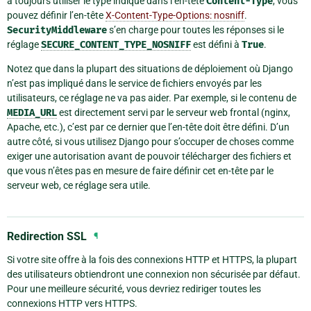
à toujours utiliser le type indiqué dans l’en-tête
Content-Type
, vous
pouvez définir l’en-tête
X-Content-Type-Options: nosniff
.
SecurityMiddleware
s’en charge pour toutes les réponses si le
réglage
SECURE_CONTENT_TYPE_NOSNIFF
est défini à
True
.
Notez que dans la plupart des situations de déploiement où Django
n’est pas impliqué dans le service de fichiers envoyés par les
utilisateurs, ce réglage ne va pas aider. Par exemple, si le contenu de
MEDIA_URL
est directement servi par le serveur web frontal (nginx,
Apache, etc.), c’est par ce dernier que l’en-tête doit être défini. D’un
autre côté, si vous utilisez Django pour s’occuper de choses comme
exiger une autorisation avant de pouvoir télécharger des fichiers et
que vous n’êtes pas en mesure de faire définir cet en-tête par le
serveur web, ce réglage sera utile.
Redirection SSL
¶
Si votre site offre à la fois des connexions HTTP et HTTPS, la plupart
des utilisateurs obtiendront une connexion non sécurisée par défaut.
Pour une meilleure sécurité, vous devriez rediriger toutes les
connexions HTTP vers HTTPS.