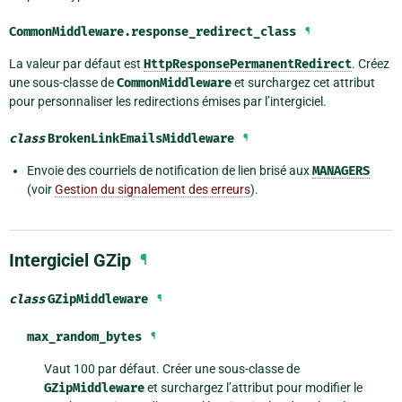
CommonMiddleware.
response_redirect_class
¶
La valeur par défaut est
HttpResponsePermanentRedirect
. Créez
une sous-classe de
CommonMiddleware
et surchargez cet attribut
pour personnaliser les redirections émises par l’intergiciel.
class
BrokenLinkEmailsMiddleware
¶
Envoie des courriels de notification de lien brisé aux
MANAGERS
(voir
Gestion du signalement des erreurs
).
Intergiciel GZip
¶
class
GZipMiddleware
¶
max_random_bytes
¶
Vaut 100 par défaut. Créer une sous-classe de
GZipMiddleware
et surchargez l’attribut pour modifier le