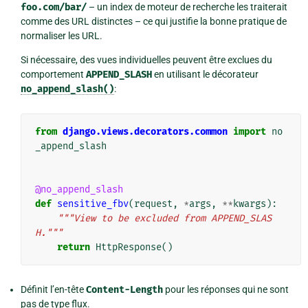
foo.com/bar/
– un index de moteur de recherche les traiterait
comme des URL distinctes – ce qui justifie la bonne pratique de
normaliser les URL.
Si nécessaire, des vues individuelles peuvent être exclues du
comportement
APPEND_SLASH
en utilisant le décorateur
no_append_slash()
:
from
django.views.decorators.common
import
no
_append_slash
@no_append_slash
def
sensitive_fbv
(
request
,
*
args
,
**
kwargs
):
"""View to be excluded from APPEND_SLAS
H."""
return
HttpResponse
()
Définit l’en-tête
Content-Length
pour les réponses qui ne sont
pas de type flux.