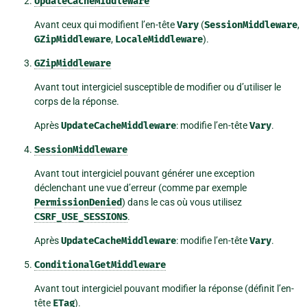
UpdateCacheMiddleware
Avant ceux qui modifient l’en-tête
Vary
(
SessionMiddleware
,
GZipMiddleware
,
LocaleMiddleware
).
GZipMiddleware
Avant tout intergiciel susceptible de modifier ou d’utiliser le
corps de la réponse.
Après
UpdateCacheMiddleware
: modifie l’en-tête
Vary
.
SessionMiddleware
Avant tout intergiciel pouvant générer une exception
déclenchant une vue d’erreur (comme par exemple
PermissionDenied
) dans le cas où vous utilisez
CSRF_USE_SESSIONS
.
Après
UpdateCacheMiddleware
: modifie l’en-tête
Vary
.
ConditionalGetMiddleware
Avant tout intergiciel pouvant modifier la réponse (définit l’en-
tête
ETag
).