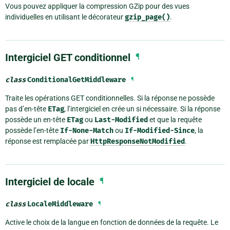
Vous pouvez appliquer la compression GZip pour des vues
individuelles en utilisant le décorateur
gzip_page()
.
Intergiciel GET conditionnel
¶
class
ConditionalGetMiddleware
¶
Traite les opérations GET conditionnelles. Si la réponse ne possède
pas d’en-tête
ETag
, l’intergiciel en crée un si nécessaire. Si la réponse
possède un en-tête
ETag
ou
Last-Modified
et que la requête
possède l’en-tête
If-None-Match
ou
If-Modified-Since
, la
réponse est remplacée par
HttpResponseNotModified
.
Intergiciel de locale
¶
class
LocaleMiddleware
¶
Active le choix de la langue en fonction de données de la requête. Le