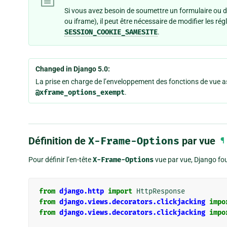
Si vous avez besoin de soumettre un formulaire ou d
ou iframe), il peut être nécessaire de modifier les ré
SESSION_COOKIE_SAMESITE
.
Changed in Django 5.0:
La prise en charge de l’enveloppement des fonctions de vue a
@xframe_options_exempt
.
Définition de
X-Frame-Options
par vue
¶
Pour définir l’en-tête
X-Frame-Options
vue par vue, Django fou
from
django.http
import
HttpResponse
from
django.views.decorators.clickjacking
impo
from
django.views.decorators.clickjacking
impo