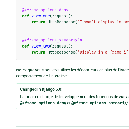
@xframe_options_deny
def
view_one
(
request
):
return
HttpResponse
(
"I won't display in an
@xframe_options_sameorigin
def
view_two
(
request
):
return
HttpResponse
(
"Display in a frame if
Notez que vous pouvez utiliser les décorateurs en plus de l’interg
comportement de l’intergiciel.
Changed in Django 5.0:
La prise en charge de l’enveloppement des fonctions de vue 
@xframe_options_deny
et
@xframe_options_sameorigi