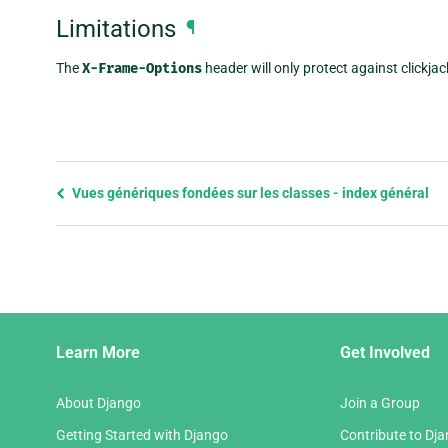
Limitations
¶
The
X-Frame-Options
header will only protect against clickjac
Previous
Vues génériques fondées sur les classes - index général
page
and
next
page
Django
Learn More
Get Involved
Links
About Django
Join a Group
Getting Started with Django
Contribute to Dj