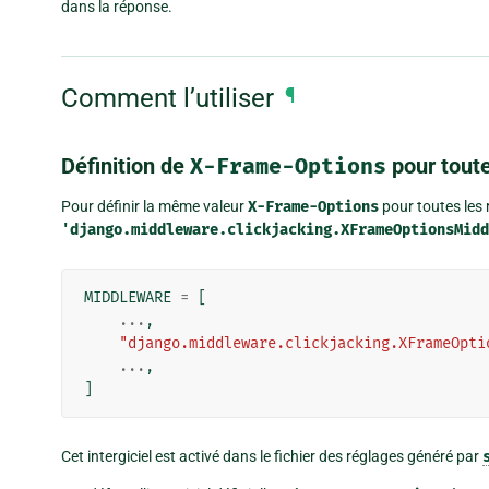
dans la réponse.
Comment l’utiliser
¶
Définition de
X-Frame-Options
pour toute
Pour définir la même valeur
X-Frame-Options
pour toutes les 
'django.middleware.clickjacking.XFrameOptionsMidd
MIDDLEWARE
=
[
...
,
"django.middleware.clickjacking.XFrameOpti
...
,
]
Cet intergiciel est activé dans le fichier des réglages généré par