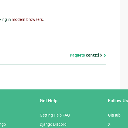
king in
modern browsers
.
Paquets
contrib
Get Help
Follow Us
Getting Help FAQ
GitHub
ango
Django Discord
X