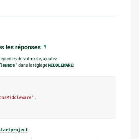
s les réponses
¶
réponses de votre site, ajoutez
leware'
dans le réglage
MIDDLEWARE
:
onsMiddleware"
,
startproject
.