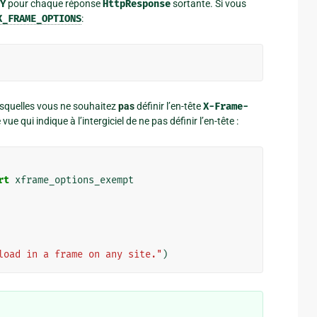
Y
pour chaque réponse
HttpResponse
sortante. Si vous
X_FRAME_OPTIONS
:
r lesquelles vous ne souhaitez
pas
définir l’en-tête
X-Frame-
ue qui indique à l’intergiciel de ne pas définir l’en-tête :
rt
xframe_options_exempt
load in a frame on any site."
)