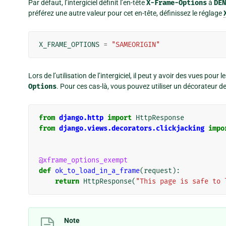
Par défaut, l’intergiciel définit l’en-tête
X-Frame-Options
à
DEN
préférez une autre valeur pour cet en-tête, définissez le réglage
X_FRAME_OPTIONS
=
"SAMEORIGIN"
Lors de l’utilisation de l’intergiciel, il peut y avoir des vues pou
Options
. Pour ces cas-là, vous pouvez utiliser un décorateur de v
from
django.http
import
HttpResponse
from
django.views.decorators.clickjacking
impo
@xframe_options_exempt
def
ok_to_load_in_a_frame
(
request
):
return
HttpResponse
(
"This page is safe to 
Note