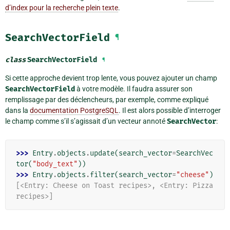
d’index pour la recherche plein texte
.
SearchVectorField
¶
class
SearchVectorField
¶
Si cette approche devient trop lente, vous pouvez ajouter un champ
SearchVectorField
à votre modèle. Il faudra assurer son
remplissage par des déclencheurs, par exemple, comme expliqué
dans la
documentation PostgreSQL
. Il est alors possible d’interroger
le champ comme s’il s’agissait d’un vecteur annoté
SearchVector
:
>>> 
Entry
.
objects
.
update
(
search_vector
=
SearchVec
tor
(
"body_text"
))
>>> 
Entry
.
objects
.
filter
(
search_vector
=
"cheese"
)
[<Entry: Cheese on Toast recipes>, <Entry: Pizza 
recipes>]