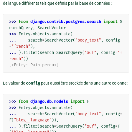
de langue différents tels que définis par la base de données :
>>> 
from
django.contrib.postgres.search
import
S
earchQuery
,
SearchVector
>>> 
Entry
.
objects
.
annotate
(
... 
search
=
SearchVector
(
"body_text"
,
config
=
"french"
),
... 
)
.
filter
(
search
=
SearchQuery
(
"œuf"
,
config
=
"f
rench"
))
[<Entry: Pain perdu>]
La valeur de
config
peut aussi être stockée dans une autre colonne :
>>> 
from
django.db.models
import
F
>>> 
Entry
.
objects
.
annotate
(
... 
search
=
SearchVector
(
"body_text"
,
config
=
F
(
"blog__language"
)),
... 
)
.
filter
(
search
=
SearchQuery
(
"œuf"
,
config
=
F