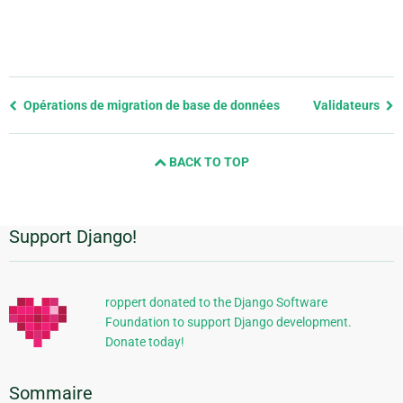
Previous
Opérations de migration de base de données
Validateurs
page
and
BACK TO TOP
next
page
Support Django!
Informations
supplémentaires
roppert donated to the Django Software
Foundation to support Django development.
Donate today!
Sommaire