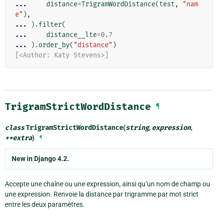
... 
distance
=
TrigramWordDistance
(
test
,
"nam
e"
),
... 
)
.
filter
(
... 
distance__lte
=
0.7
... 
)
.
order_by
(
"distance"
)
[<Author: Katy Stevens>]
TrigramStrictWordDistance
¶
class
TrigramStrictWordDistance
(
string
,
expression
,
**
extra
)
¶
New in Django 4.2.
Accepte une chaîne ou une expression, ainsi qu’un nom de champ ou
une expression. Renvoie la distance par trigramme par mot strict
entre les deux paramètres.