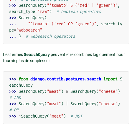
>>> 
SearchQuery
(
"'tomato' & ('red' | 'green')"
,
search_type
=
"raw"
)
# boolean operators
>>> 
SearchQuery
(
... 
"'tomato' ('red' OR 'green')"
,
search_ty
pe
=
"websearch"
... 
)
# websearch operators
Les termes
SearchQuery
peuvent être combinés logiquement pour
fournir plus de souplesse :
>>> 
from
django.contrib.postgres.search
import
S
earchQuery
>>> 
SearchQuery
(
"meat"
)
&
SearchQuery
(
"cheese"
)
# AND
>>> 
SearchQuery
(
"meat"
)
|
SearchQuery
(
"cheese"
)
# OR
>>> 
~
SearchQuery
(
"meat"
)
# NOT