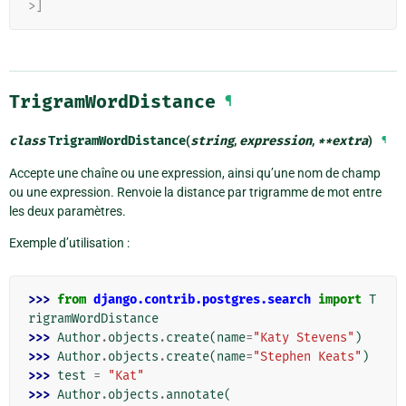
>]
TrigramWordDistance
¶
class
TrigramWordDistance
(
string
,
expression
,
**
extra
)
¶
Accepte une chaîne ou une expression, ainsi qu’une nom de champ
ou une expression. Renvoie la distance par trigramme de mot entre
les deux paramètres.
Exemple d’utilisation :
>>> 
from
django.contrib.postgres.search
import
T
rigramWordDistance
>>> 
Author
.
objects
.
create
(
name
=
"Katy Stevens"
)
>>> 
Author
.
objects
.
create
(
name
=
"Stephen Keats"
)
>>> 
test
=
"Kat"
>>> 
Author
.
objects
.
annotate
(