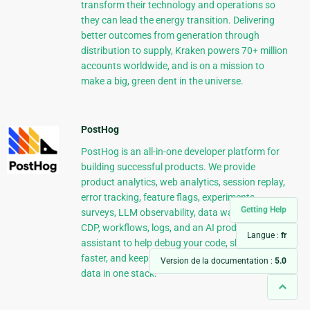
transform their technology and operations so
they can lead the energy transition. Delivering
better outcomes from generation through
distribution to supply, Kraken powers 70+ million
accounts worldwide, and is on a mission to
make a big, green dent in the universe.
PostHog
PostHog is an all-in-one developer platform for
building successful products. We provide
product analytics, web analytics, session replay,
error tracking, feature flags, experiments,
Getting Help
surveys, LLM observability, data warehouse,
CDP, workflows, logs, and an AI product
Langue :
fr
assistant to help debug your code, ship features
faster, and keep all your usage and customer
Version de la documentation :
5.0
data in one stack.