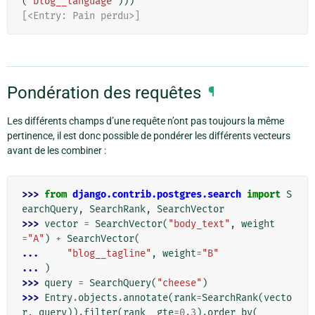
(
"blog__language"
)))
[<Entry: Pain perdu>]
Pondération des requêtes
¶
Les différents champs d’une requête n’ont pas toujours la même
pertinence, il est donc possible de pondérer les différents vecteurs
avant de les combiner :
>>> 
from
django.contrib.postgres.search
import
S
earchQuery
,
SearchRank
,
SearchVector
>>> 
vector
=
SearchVector
(
"body_text"
,
weight
=
"A"
)
+
SearchVector
(
... 
"blog__tagline"
,
weight
=
"B"
... 
)
>>> 
query
=
SearchQuery
(
"cheese"
)
>>> 
Entry
.
objects
.
annotate
(
rank
=
SearchRank
(
vecto
r
,
query
))
.
filter
(
rank__gte
=
0.3
)
.
order_by
(