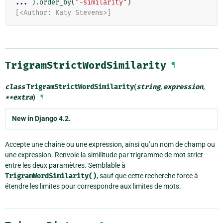
... 
)
.
order_by
(
"-similarity"
)
[<Author: Katy Stevens>]
TrigramStrictWordSimilarity
¶
class
TrigramStrictWordSimilarity
(
string
,
expression
,
**
extra
)
¶
New in Django 4.2.
Accepte une chaîne ou une expression, ainsi qu’un nom de champ ou
une expression. Renvoie la similitude par trigramme de mot strict
entre les deux paramètres. Semblable à
TrigramWordSimilarity()
, sauf que cette recherche force à
étendre les limites pour correspondre aux limites de mots.