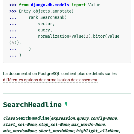
>>> 
from
django.db.models
import
Value
>>> 
Entry
.
objects
.
annotate
(
... 
rank
=
SearchRank
(
... 
vector
,
... 
query
,
... 
normalization
=
Value
(
2
)
.
bitor
(
Value
(
4
)),
... 
)
... 
)
La documentation PostgreSQL contient plus de détails sur les
différentes options de normalisation de classement
.
SearchHeadline
¶
class
SearchHeadline
(
expression
,
query
,
config
=
None
,
start_sel
=
None
,
stop_sel
=
None
,
max_words
=
None
,
min_words
=
None
,
short_word
=
None
,
highlight_all
=
None
,