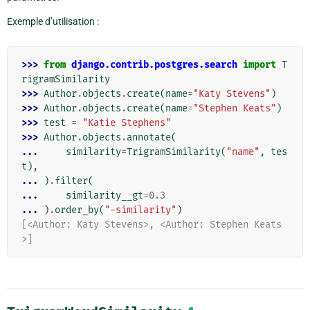
Exemple d’utilisation :
>>> 
from
django.contrib.postgres.search
import
T
rigramSimilarity
>>> 
Author
.
objects
.
create
(
name
=
"Katy Stevens"
)
>>> 
Author
.
objects
.
create
(
name
=
"Stephen Keats"
)
>>> 
test
=
"Katie Stephens"
>>> 
Author
.
objects
.
annotate
(
... 
similarity
=
TrigramSimilarity
(
"name"
,
tes
t
),
... 
)
.
filter
(
... 
similarity__gt
=
0.3
... 
)
.
order_by
(
"-similarity"
)
[<Author: Katy Stevens>, <Author: Stephen Keats
>]