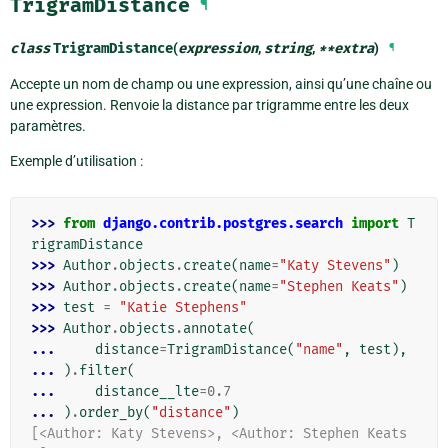
TrigramDistance
¶
class
TrigramDistance
(
expression
,
string
,
**
extra
)
¶
Accepte un nom de champ ou une expression, ainsi qu’une chaîne ou
une expression. Renvoie la distance par trigramme entre les deux
paramètres.
Exemple d’utilisation :
>>> 
from
django.contrib.postgres.search
import
T
rigramDistance
>>> 
Author
.
objects
.
create
(
name
=
"Katy Stevens"
)
>>> 
Author
.
objects
.
create
(
name
=
"Stephen Keats"
)
>>> 
test
=
"Katie Stephens"
>>> 
Author
.
objects
.
annotate
(
... 
distance
=
TrigramDistance
(
"name"
,
test
),
... 
)
.
filter
(
... 
distance__lte
=
0.7
... 
)
.
order_by
(
"distance"
)
[<Author: Katy Stevens>, <Author: Stephen Keats