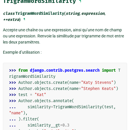
TrigramWordSimilarity
¶
class
TrigramWordSimilarity
(
string
,
expression
,
**
extra
)
¶
Accepte une chaîne ou une expression, ainsi qu’une nom de champ
ou une expression. Renvoie la similitude par trigramme de mot entre
les deux paramètres.
Exemple d’utilisation :
>>> 
from
django.contrib.postgres.search
import
T
rigramWordSimilarity
>>> 
Author
.
objects
.
create
(
name
=
"Katy Stevens"
)
>>> 
Author
.
objects
.
create
(
name
=
"Stephen Keats"
)
>>> 
test
=
"Kat"
>>> 
Author
.
objects
.
annotate
(
... 
similarity
=
TrigramWordSimilarity
(
test
,
"name"
),
... 
)
.
filter
(
... 
similarity__gt
=
0.3