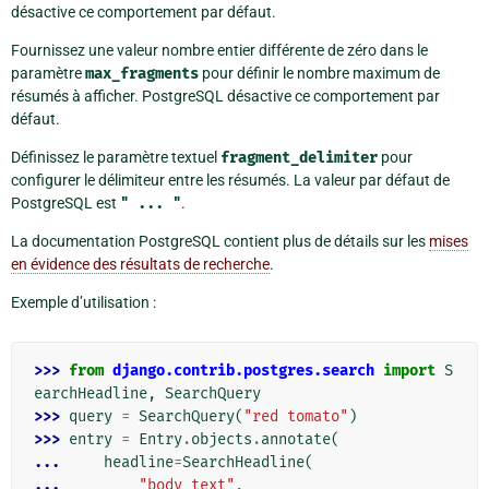
désactive ce comportement par défaut.
Fournissez une valeur nombre entier différente de zéro dans le
paramètre
max_fragments
pour définir le nombre maximum de
résumés à afficher. PostgreSQL désactive ce comportement par
défaut.
Définissez le paramètre textuel
fragment_delimiter
pour
configurer le délimiteur entre les résumés. La valeur par défaut de
PostgreSQL est
"
...
"
.
La documentation PostgreSQL contient plus de détails sur les
mises
en évidence des résultats de recherche
.
Exemple d’utilisation :
>>> 
from
django.contrib.postgres.search
import
S
earchHeadline
,
SearchQuery
>>> 
query
=
SearchQuery
(
"red tomato"
)
>>> 
entry
=
Entry
.
objects
.
annotate
(
... 
headline
=
SearchHeadline
(
... 
"body_text"
,