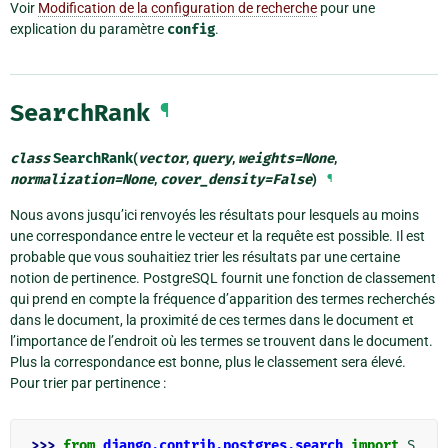
Voir
Modification de la configuration de recherche
pour une
explication du paramètre
config
.
SearchRank
¶
class
SearchRank
(
vector
,
query
,
weights
=
None
,
normalization
=
None
,
cover_density
=
False
)
¶
Nous avons jusqu’ici renvoyés les résultats pour lesquels au moins
une correspondance entre le vecteur et la requête est possible. Il est
probable que vous souhaitiez trier les résultats par une certaine
notion de pertinence. PostgreSQL fournit une fonction de classement
qui prend en compte la fréquence d’apparition des termes recherchés
dans le document, la proximité de ces termes dans le document et
l’importance de l’endroit où les termes se trouvent dans le document.
Plus la correspondance est bonne, plus le classement sera élevé.
Pour trier par pertinence :
>>> 
from
django.contrib.postgres.search
import
S