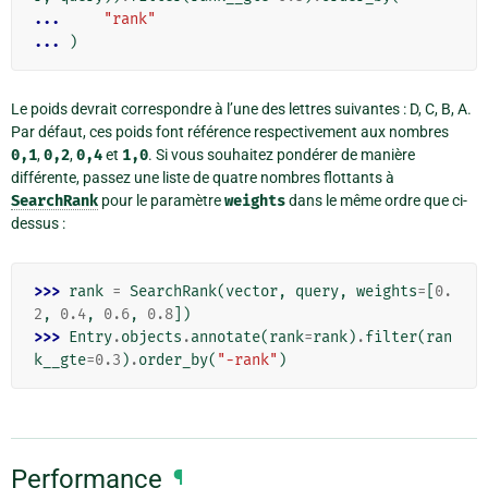
... 
"rank"
... 
)
Le poids devrait correspondre à l’une des lettres suivantes : D, C, B, A.
Par défaut, ces poids font référence respectivement aux nombres
0,1
,
0,2
,
0,4
et
1,0
. Si vous souhaitez pondérer de manière
différente, passez une liste de quatre nombres flottants à
SearchRank
pour le paramètre
weights
dans le même ordre que ci-
dessus :
>>> 
rank
=
SearchRank
(
vector
,
query
,
weights
=
[
0.
2
,
0.4
,
0.6
,
0.8
])
>>> 
Entry
.
objects
.
annotate
(
rank
=
rank
)
.
filter
(
ran
k__gte
=
0.3
)
.
order_by
(
"-rank"
)
Performance
¶