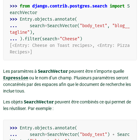
>>> 
from
django.contrib.postgres.search
import
S
earchVector
>>> 
Entry
.
objects
.
annotate
(
... 
search
=
SearchVector
(
"body_text"
,
"blog__
tagline"
),
... 
)
.
filter
(
search
=
"Cheese"
)
[<Entry: Cheese on Toast recipes>, <Entry: Pizza 
Recipes>]
Les paramètres à
SearchVector
peuvent être n’importe quelle
Expression
ou le nom d’un champ. Plusieurs paramètres seront
concaténés par des espaces afin que le document de recherche les
inclue tous.
Les objets
SearchVector
peuvent être combinés ce qui permet de
les réutiliser. Par exemple :
>>> 
Entry
.
objects
.
annotate
(
... 
search
=
SearchVector
(
"body_text"
)
+
Searc