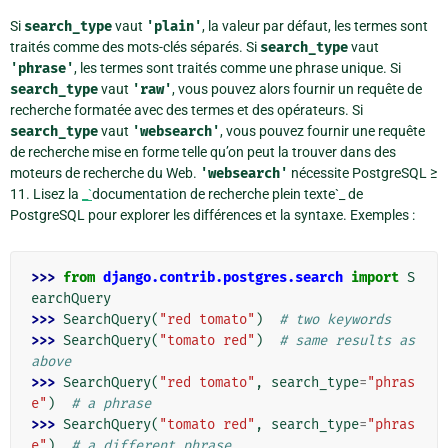
Si
search_type
vaut
'plain'
, la valeur par défaut, les termes sont
traités comme des mots-clés séparés. Si
search_type
vaut
'phrase'
, les termes sont traités comme une phrase unique. Si
search_type
vaut
'raw'
, vous pouvez alors fournir un requête de
recherche formatée avec des termes et des opérateurs. Si
search_type
vaut
'websearch'
, vous pouvez fournir une requête
de recherche mise en forme telle qu’on peut la trouver dans des
moteurs de recherche du Web.
'websearch'
nécessite PostgreSQL ≥
11. Lisez la
_`
documentation de recherche plein texte`_ de
PostgreSQL pour explorer les différences et la syntaxe. Exemples :
>>> 
from
django.contrib.postgres.search
import
S
earchQuery
>>> 
SearchQuery
(
"red tomato"
)
# two keywords
>>> 
SearchQuery
(
"tomato red"
)
# same results as 
above
>>> 
SearchQuery
(
"red tomato"
,
search_type
=
"phras
e"
)
# a phrase
>>> 
SearchQuery
(
"tomato red"
,
search_type
=
"phras
e"
)
# a different phrase