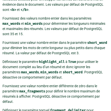
évidence dans le document. Les valeurs par défaut de PostgreSQL
sont
<b>
et
</b>
.
Fournissez des valeurs nombre entier dans les paramètres
max_words
et
min_words
pour déterminer les longueurs minimales
et maximales des résumés. Les valeurs par défaut de PostgreSQL
sont 35 et 15.
Fournissez une valeur nombre entier dans le paramètre
short_word
pour éliminer les mots de cette longueur ou plus petits dans chaque
résumé. La valeur par défaut de PostgreSQL est 3.
Définissez le paramètre
highlight_all
à
True
pour utiliser le
document complet au lieu d’un résumé et donc ignorer les
paramètres
max_words
,
min_words
et
short_word
. PostgreSQL
désactive ce comportement par défaut.
Fournissez une valeur nombre entier différente de zéro dans le
paramètre
max_fragments
pour définir le nombre maximum de
résumés à afficher. PostgreSQL désactive ce comportement par
défaut.
Définissez le paramètre textuel
fragment_delimiter
pour