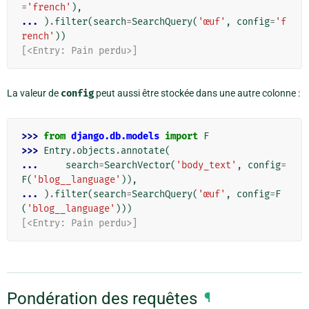
=
'french'
),
... 
)
.
filter
(
search
=
SearchQuery
(
'œuf'
,
config
=
'f
rench'
))
[<Entry: Pain perdu>]
La valeur de
config
peut aussi être stockée dans une autre colonne :
>>> 
from
django.db.models
import
F
>>> 
Entry
.
objects
.
annotate
(
... 
search
=
SearchVector
(
'body_text'
,
config
=
F
(
'blog__language'
)),
... 
)
.
filter
(
search
=
SearchQuery
(
'œuf'
,
config
=
F
(
'blog__language'
)))
[<Entry: Pain perdu>]
Pondération des requêtes
¶