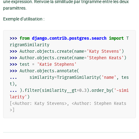
une expression. Renvoie la similitude par trigramme entre les deux
paramètres.
Exemple d’utilisation :
>>> 
from
django.contrib.postgres.search
import
T
rigramSimilarity
>>> 
Author
.
objects
.
create
(
name
=
'Katy Stevens'
)
>>> 
Author
.
objects
.
create
(
name
=
'Stephen Keats'
)
>>> 
test
=
'Katie Stephens'
>>> 
Author
.
objects
.
annotate
(
... 
similarity
=
TrigramSimilarity
(
'name'
,
tes
t
),
... 
)
.
filter
(
similarity__gt
=
0.3
)
.
order_by
(
'-simi
larity'
)
[<Author: Katy Stevens>, <Author: Stephen Keats
>]