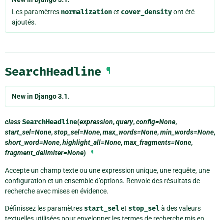
Les paramètres
normalization
et
cover_density
ont été
ajoutés.
SearchHeadline
¶
New in Django 3.1.
class
SearchHeadline
(
expression
,
query
,
config=None
,
start_sel=None
,
stop_sel=None
,
max_words=None
,
min_words=None
,
short_word=None
,
highlight_all=None
,
max_fragments=None
,
fragment_delimiter=None
)
¶
Accepte un champ texte ou une expression unique, une requête, une
configuration et un ensemble d’options. Renvoie des résultats de
recherche avec mises en évidence.
Définissez les paramètres
start_sel
et
stop_sel
à des valeurs
textuelles utilisées pour envelopper les termes de recherche mis en