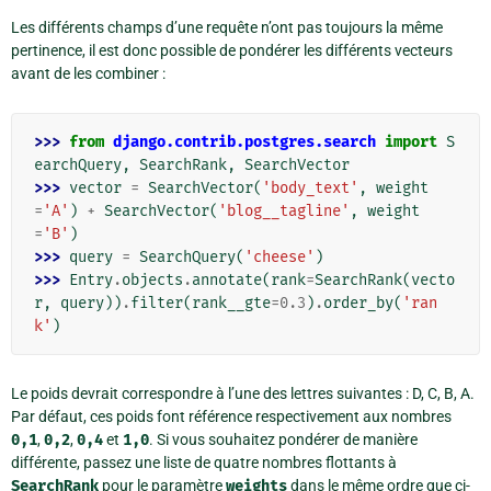
Les différents champs d’une requête n’ont pas toujours la même
pertinence, il est donc possible de pondérer les différents vecteurs
avant de les combiner :
>>> 
from
django.contrib.postgres.search
import
S
earchQuery
,
SearchRank
,
SearchVector
>>> 
vector
=
SearchVector
(
'body_text'
,
weight
=
'A'
)
+
SearchVector
(
'blog__tagline'
,
weight
=
'B'
)
>>> 
query
=
SearchQuery
(
'cheese'
)
>>> 
Entry
.
objects
.
annotate
(
rank
=
SearchRank
(
vecto
r
,
query
))
.
filter
(
rank__gte
=
0.3
)
.
order_by
(
'ran
k'
)
Le poids devrait correspondre à l’une des lettres suivantes : D, C, B, A.
Par défaut, ces poids font référence respectivement aux nombres
0,1
,
0,2
,
0,4
et
1,0
. Si vous souhaitez pondérer de manière
différente, passez une liste de quatre nombres flottants à
SearchRank
pour le paramètre
weights
dans le même ordre que ci-