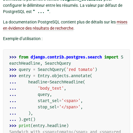
configurer le délimiteur entre les résumés. La valeur par défaut de
PostgreSQL est
"
...
"
.
La documentation PostgreSQL contient plus de détails sur les
mises
en évidence des résultats de recherche
.
Exemple d’utilisation :
>>> 
from
django.contrib.postgres.search
import
S
earchHeadline
,
SearchQuery
>>> 
query
=
SearchQuery
(
'red tomato'
)
>>> 
entry
=
Entry
.
objects
.
annotate
(
... 
headline
=
SearchHeadline
(
... 
'body_text'
,
... 
query
,
... 
start_sel
=
'<span>'
,
... 
stop_sel
=
'</span>'
,
... 
),
... 
)
.
get
()
>>> 
print
(
entry
.
headline
)
Sandwich with <span>tomato</span> and <span>red