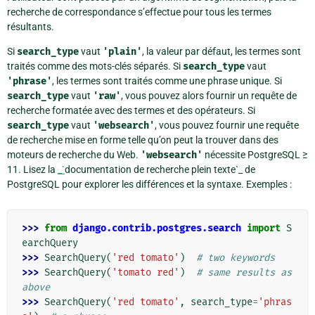
recherche de correspondance s’effectue pour tous les termes
résultants.
Si
search_type
vaut
'plain'
, la valeur par défaut, les termes sont
traités comme des mots-clés séparés. Si
search_type
vaut
'phrase'
, les termes sont traités comme une phrase unique. Si
search_type
vaut
'raw'
, vous pouvez alors fournir un requête de
recherche formatée avec des termes et des opérateurs. Si
search_type
vaut
'websearch'
, vous pouvez fournir une requête
de recherche mise en forme telle qu’on peut la trouver dans des
moteurs de recherche du Web.
'websearch'
nécessite PostgreSQL ≥
11. Lisez la
_`
documentation de recherche plein texte`_ de
PostgreSQL pour explorer les différences et la syntaxe. Exemples :
>>> 
from
django.contrib.postgres.search
import
S
earchQuery
>>> 
SearchQuery
(
'red tomato'
)
# two keywords
>>> 
SearchQuery
(
'tomato red'
)
# same results as 
above
>>> 
SearchQuery
(
'red tomato'
,
search_type
=
'phras