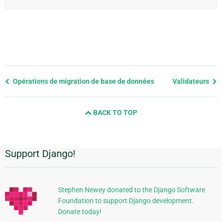
Previous
Opérations de migration de base de données
Validateurs
page
and
BACK TO TOP
next
page
Support Django!
Informations
supplémentaires
Stephen Newey donated to the Django Software
Foundation to support Django development.
Donate today!