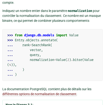
compte.
Indiquez un nombre entier dans le paramètre
normalization
pour
contrôler la normalisation du classement. Ce nombre est un masque
binaire, ce qui permet de combiner plusieurs comportements
>>> 
from
django.db.models
import
Value
>>> 
Entry
.
objects
.
annotate
(
... 
rank
=
SearchRank
(
... 
vector
,
... 
query
,
... 
normalization
=
Value
(
2
)
.
bitor
(
Value
(
4
)),
... 
)
... 
)
La documentation PostgreSQL contient plus de détails sur les
différentes options de normalisation de classement
.
New in Django 3.1: