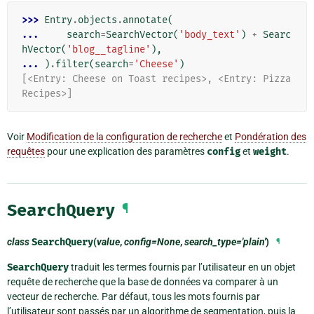
>>> 
Entry
.
objects
.
annotate
(
... 
search
=
SearchVector
(
'body_text'
)
+
Searc
hVector
(
'blog__tagline'
),
... 
)
.
filter
(
search
=
'Cheese'
)
[<Entry: Cheese on Toast recipes>, <Entry: Pizza 
Recipes>]
Voir
Modification de la configuration de recherche
et
Pondération des
requêtes
pour une explication des paramètres
config
et
weight
.
SearchQuery
¶
class
SearchQuery
(
value
,
config=None
,
search_type='plain'
)
¶
SearchQuery
traduit les termes fournis par l’utilisateur en un objet
requête de recherche que la base de données va comparer à un
vecteur de recherche. Par défaut, tous les mots fournis par
l’utilisateur sont passés par un algorithme de segmentation, puis la