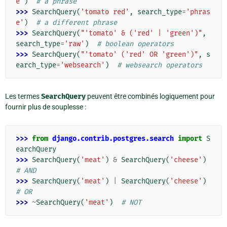
e'
)
# a phrase
>>> 
SearchQuery
(
'tomato red'
,
search_type
=
'phras
e'
)
# a different phrase
>>> 
SearchQuery
(
"'tomato' & ('red' | 'green')"
,
search_type
=
'raw'
)
# boolean operators
>>> 
SearchQuery
(
"'tomato' ('red' OR 'green')"
,
s
earch_type
=
'websearch'
)
# websearch operators
Les termes
SearchQuery
peuvent être combinés logiquement pour
fournir plus de souplesse :
>>> 
from
django.contrib.postgres.search
import
S
earchQuery
>>> 
SearchQuery
(
'meat'
)
&
SearchQuery
(
'cheese'
)
# AND
>>> 
SearchQuery
(
'meat'
)
|
SearchQuery
(
'cheese'
)
# OR
>>> 
~
SearchQuery
(
'meat'
)
# NOT