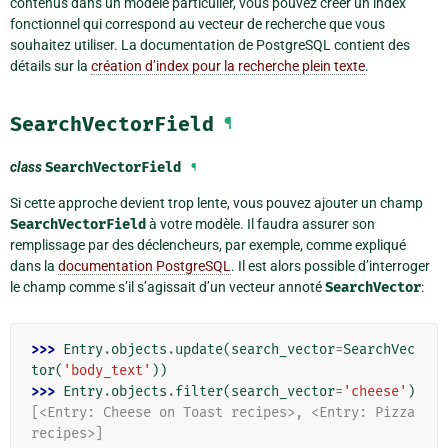
contenus dans un modèle particulier, vous pouvez créer un index
fonctionnel qui correspond au vecteur de recherche que vous
souhaitez utiliser. La documentation de PostgreSQL contient des
détails sur la
création d’index pour la recherche plein texte
.
SearchVectorField
¶
class
SearchVectorField
¶
Si cette approche devient trop lente, vous pouvez ajouter un champ
SearchVectorField
à votre modèle. Il faudra assurer son
remplissage par des déclencheurs, par exemple, comme expliqué
dans la
documentation PostgreSQL
. Il est alors possible d’interroger
le champ comme s’il s’agissait d’un vecteur annoté
SearchVector
:
>>> 
Entry
.
objects
.
update
(
search_vector
=
SearchVec
tor
(
'body_text'
))
>>> 
Entry
.
objects
.
filter
(
search_vector
=
'cheese'
)
[<Entry: Cheese on Toast recipes>, <Entry: Pizza 
recipes>]