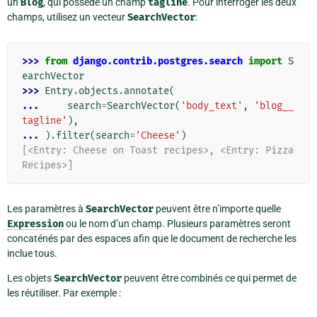
un
Blog
, qui possède un champ
tagline
. Pour interroger les deux
champs, utilisez un vecteur
SearchVector
:
>>> 
from
django.contrib.postgres.search
import
S
earchVector
>>> 
Entry
.
objects
.
annotate
(
... 
search
=
SearchVector
(
'body_text'
,
'blog__
tagline'
),
... 
)
.
filter
(
search
=
'Cheese'
)
[<Entry: Cheese on Toast recipes>, <Entry: Pizza 
Recipes>]
Les paramètres à
SearchVector
peuvent être n’importe quelle
Expression
ou le nom d’un champ. Plusieurs paramètres seront
concaténés par des espaces afin que le document de recherche les
inclue tous.
Les objets
SearchVector
peuvent être combinés ce qui permet de
les réutiliser. Par exemple :