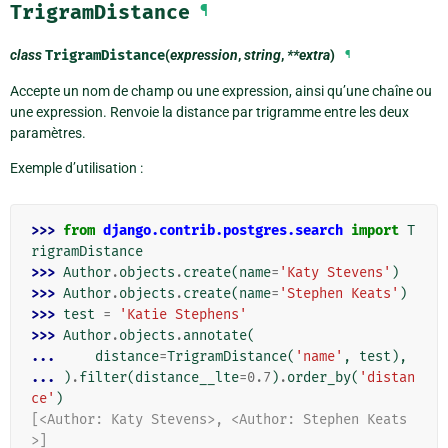
TrigramDistance
¶
class
TrigramDistance
(
expression
,
string
,
**extra
)
¶
Accepte un nom de champ ou une expression, ainsi qu’une chaîne ou
une expression. Renvoie la distance par trigramme entre les deux
paramètres.
Exemple d’utilisation :
>>> 
from
django.contrib.postgres.search
import
T
rigramDistance
>>> 
Author
.
objects
.
create
(
name
=
'Katy Stevens'
)
>>> 
Author
.
objects
.
create
(
name
=
'Stephen Keats'
)
>>> 
test
=
'Katie Stephens'
>>> 
Author
.
objects
.
annotate
(
... 
distance
=
TrigramDistance
(
'name'
,
test
),
... 
)
.
filter
(
distance__lte
=
0.7
)
.
order_by
(
'distan
ce'
)
[<Author: Katy Stevens>, <Author: Stephen Keats
>]