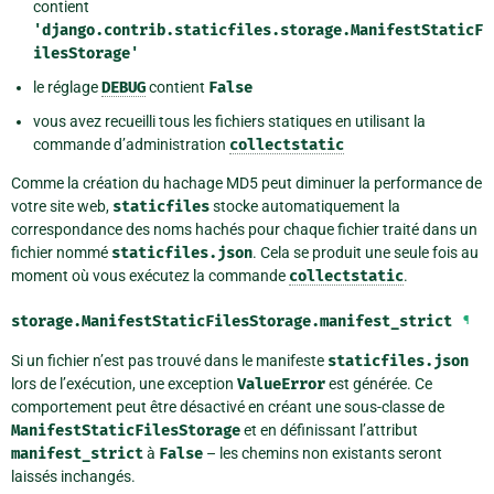
contient
'django.contrib.staticfiles.storage.ManifestStaticF
ilesStorage'
le réglage
DEBUG
contient
False
vous avez recueilli tous les fichiers statiques en utilisant la
commande d’administration
collectstatic
Comme la création du hachage MD5 peut diminuer la performance de
votre site web,
staticfiles
stocke automatiquement la
correspondance des noms hachés pour chaque fichier traité dans un
fichier nommé
staticfiles.json
. Cela se produit une seule fois au
moment où vous exécutez la commande
collectstatic
.
storage.ManifestStaticFilesStorage.
manifest_strict
¶
Si un fichier n’est pas trouvé dans le manifeste
staticfiles.json
lors de l’exécution, une exception
ValueError
est générée. Ce
comportement peut être désactivé en créant une sous-classe de
ManifestStaticFilesStorage
et en définissant l’attribut
manifest_strict
à
False
– les chemins non existants seront
laissés inchangés.