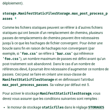
déploiement).
storage.ManifestStaticFilesStorage.
max_post_process_p
asses
¶
Comme les fichiers statiques peuvent se référer à d’autres fichiers
statiques qui ont besoin d’un remplacement de chemins, plusieurs
passes de remplacements de chemins peuvent être nécessaires
jusqu’à ce que les hachages de fichier convergent. Pour éviter une
boucle sans fin en raison de hachages non convergeant (par
exemple, si
'foo.css'
se réfère à
'bar.css'
qui référence
'foo.css'
), un nombre maximum de passes est défini avant qu’un
post-traitement soit abandonné. Dans le cas d’un nombre de
références élevé, il pourrait être nécessaire d’augmenter ce nombre de
passes. Ceci peut se faire en créant une sous-classe de
ManifestStaticFilesStorage
et en définissant l’attribut
max_post_process_passes
. Sa valeur par défaut est 5.
Pour activer le stockage
ManifestStaticFilesStorage
, vous
devez vous assurer que les conditions suivantes sont remplies :
le moteur de stockage
staticfiles
dans le réglage
STORAGES