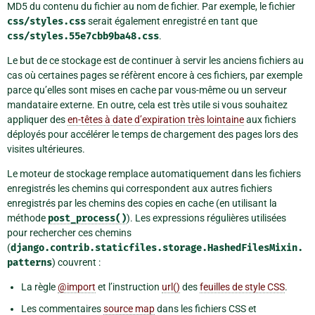
MD5 du contenu du fichier au nom de fichier. Par exemple, le fichier
css/styles.css
serait également enregistré en tant que
css/styles.55e7cbb9ba48.css
.
Le but de ce stockage est de continuer à servir les anciens fichiers au
cas où certaines pages se réfèrent encore à ces fichiers, par exemple
parce qu’elles sont mises en cache par vous-même ou un serveur
mandataire externe. En outre, cela est très utile si vous souhaitez
appliquer des
en-têtes à date d’expiration très lointaine
aux fichiers
déployés pour accélérer le temps de chargement des pages lors des
visites ultérieures.
Le moteur de stockage remplace automatiquement dans les fichiers
enregistrés les chemins qui correspondent aux autres fichiers
enregistrés par les chemins des copies en cache (en utilisant la
méthode
post_process()
). Les expressions régulières utilisées
pour rechercher ces chemins
(
django.contrib.staticfiles.storage.HashedFilesMixin.
patterns
) couvrent :
La règle
@import
et l’instruction
url()
des
feuilles de style CSS
.
Les commentaires
source map
dans les fichiers CSS et