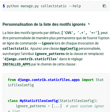
$ 
python
manage.py
collectstatic
Personnalisation de la liste des motifs ignorés
¶
La liste des motifs ignorés par défaut,
['CVS',
'.*',
'*~']
, peut
être personnalisée de manière plus permanente que de fournir l’option
en ligne de commande
--ignore
lors de chaque invocation de
collectstatic
. Ajoutez une classe
AppConfig
personnalisée,
surchargez l’attribut
ignore_patterns
de la classe et remplacez
'django.contrib.staticfiles'
dans le réglage
INSTALLED_APPS
par le chemin de cette classe :
from
django.contrib.staticfiles.apps
import
Stat
icFilesConfig
class
MyStaticFilesConfig
(
StaticFilesConfig
):
ignore_patterns
=
[
...
]
# your custom ignor
e list