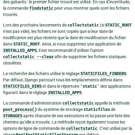
des gabarits : le premier fichier trouvé est utilisé. En cas d’incertitude,
la commande
findstatic
peut vous montrer quels sont les fichiers
trouvés.
Lors des prochains lancements de
collectstatic
(si
STATIC_ROOT
n’est pas vide), les fichiers ne sont copiés que si leur date de
modification est plus récente que la date de modification du fichier
dans
STATIC_ROOT
. Ainsi, si vous supprimez une application de
INSTALLED_APPS
, il est recommandé d’utiliser l’option
collectstatic
--clear
afin de supprimer les fichiers statiques
obsolètes.
La recherche des fichiers utilise le réglage
STATICFILES_FINDERS
.
Par défaut, Django parcourt tous les emplacements définis dans
STATICFILES_DIRS
et dans le répertoire
'static'
des applications
figurant dans le réglage
INSTALLED_APPS
.
La commande d’administration
collectstatic
appelle la méthode
post_process()
du système de stockage
staticfiles
de
STORAGES
après chacune de ses exécutions et lui passe une liste des
chemins qu’elle a trouvés. La méthode reçoit également toutes les
options de ligne de commande de
collectstatic
. C’est utilisé par la
classe
ManifestStaticFilesStorage
par défaut.