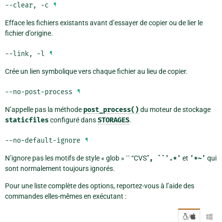
--clear
,
-c
¶
Efface les fichiers existants avant d’essayer de copier ou de lier le
fichier d’origine.
--link
,
-l
¶
Crée un lien symbolique vers chaque fichier au lieu de copier.
--no-post-process
¶
N’appelle pas la méthode
post_process()
du moteur de stockage
staticfiles
configuré dans
STORAGES
.
--no-default-ignore
¶
N’ignore pas les motifs de style « glob » `` “CVS”
,
``'.*'
et
'*~'
qui
sont normalement toujours ignorés.
Pour une liste complète des options, reportez-vous à l’aide des
commandes elles-mêmes en exécutant :
/
