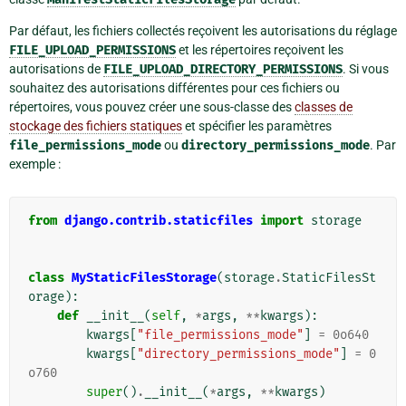
Par défaut, les fichiers collectés reçoivent les autorisations du réglage
FILE_UPLOAD_PERMISSIONS
et les répertoires reçoivent les
autorisations de
FILE_UPLOAD_DIRECTORY_PERMISSIONS
. Si vous
souhaitez des autorisations différentes pour ces fichiers ou
répertoires, vous pouvez créer une sous-classe des
classes de
stockage des fichiers statiques
et spécifier les paramètres
file_permissions_mode
ou
directory_permissions_mode
. Par
exemple :
from
django.contrib.staticfiles
import
storage
class
MyStaticFilesStorage
(
storage
.
StaticFilesSt
orage
):
def
__init__
(
self
,
*
args
,
**
kwargs
):
kwargs
[
"file_permissions_mode"
]
=
0o640
kwargs
[
"directory_permissions_mode"
]
=
0
o760
super
()
.
__init__
(
*
args
,
**
kwargs
)