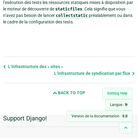
l’exécution des tests les ressources statiques mises à disposition par
le moteur de découverte de
staticfiles
. Cela signifie que vous
n’avez pas besoin de lancer
collectstatic
préalablement ou dans
le cadre de la configuration des tests.
Previous
L’infrastructure des « sites »
page
L’infrastructure de syndication par flux
and
next
BACK TO TOP
page
Getting Help
Langue :
fr
Version de la documentation :
5.0
Support Django!
Informations
supplémentaires