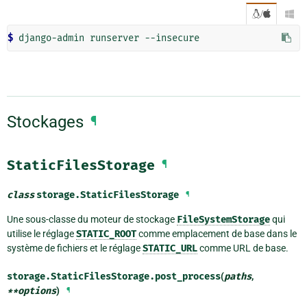
/

$ 
django-admin
runserver
Stockages
¶
StaticFilesStorage
¶
class
storage.
StaticFilesStorage
¶
Une sous-classe du moteur de stockage
FileSystemStorage
qui
utilise le réglage
STATIC_ROOT
comme emplacement de base dans le
système de fichiers et le réglage
STATIC_URL
comme URL de base.
storage.StaticFilesStorage.
post_process
(
paths
,
**
options
)
¶