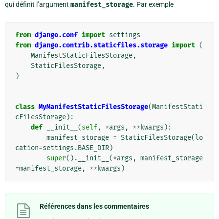
qui définit l’argument
manifest_storage
. Par exemple
from
django.conf
import
settings
from
django.contrib.staticfiles.storage
import
(
ManifestStaticFilesStorage
,
StaticFilesStorage
,
)
class
MyManifestStaticFilesStorage
(
ManifestStati
cFilesStorage
):
def
__init__
(
self
,
*
args
,
**
kwargs
):
manifest_storage
=
StaticFilesStorage
(
lo
cation
=
settings
.
BASE_DIR
)
super
()
.
__init__
(
*
args
,
manifest_storage
=
manifest_storage
,
**
kwargs
)
Références dans les commentaires