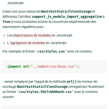
JavaScript.
Créez une sous-classe de
ManifestStaticFilesStorage
et
définissez l’attribut
support_js_module_import_aggregation
à
True
si vous souhaitez activer la couverture expérimentale des
expressions régulières pour :
Les
importations de modules
en JavaScript.
L”
agrégation de modules
en JavaScript.
Par exemple, le fichier
'css/styles.css'
avec ce contenu :
@
import
url
(
"../admin/css/base.css"
)
;
…serait remplacé par l’appel de la méthode
url()
du moteur de
stockage
ManifestStaticFilesStorage
, enregistrant finalement
un fichier
'css/styles.55e7cbb9ba48.css'
avec le contenu
suivant :