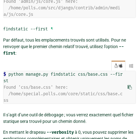
Found 'admin/js/core.js' here:
  /home/polls.com/src/django/contrib/admin/medi
a/js/core.js
findstatic
--first
¶
Par défaut, tous les emplacements trouvés sont utilisés. Pour ne
renvoyer que le premier chemin relatif trouvé, utilisez l’option
--
first
:
/

$ 
python
manage.py
findstatic
css/base.css
--fir
Found 'css/base.css' here:
  /home/special.polls.com/core/static/css/base.c
ss
Il s’agit d’une outil de débogage ; vous verrez exactement quel fichier
statique sera trouvé pour un chemin donné.
En mettant le drapeau
--verbosity
à 0, vous pouvez supprimer les
explications complémentaires et obtenir uniquement les noms de