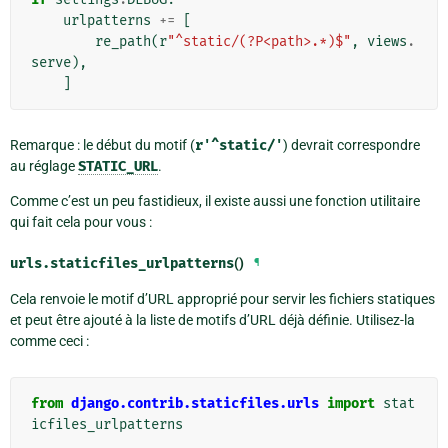
urlpatterns
+=
[
re_path
(
r
"^static/(?P<path>.*)$"
,
views
.
serve
),
]
Remarque : le début du motif (
r'^static/'
) devrait correspondre
au réglage
STATIC_URL
.
Comme c’est un peu fastidieux, il existe aussi une fonction utilitaire
qui fait cela pour vous :
urls.
staticfiles_urlpatterns
()
¶
Cela renvoie le motif d’URL approprié pour servir les fichiers statiques
et peut être ajouté à la liste de motifs d’URL déjà définie. Utilisez-la
comme ceci :
from
django.contrib.staticfiles.urls
import
stat
icfiles_urlpatterns