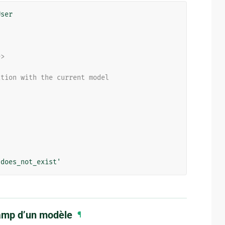
User
e>
ation with the current model
'does_not_exist'
hamp d’un modèle
¶