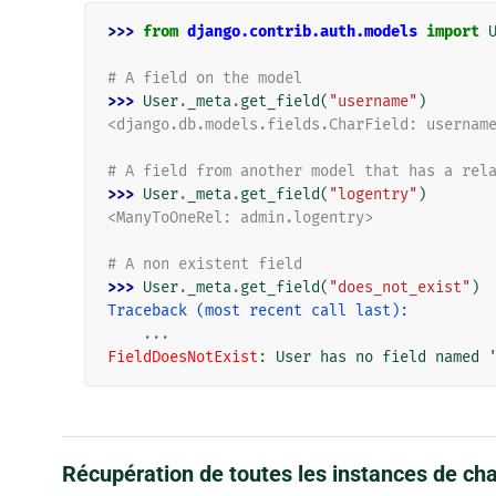
>>> 
from
django.contrib.auth.models
import
# A field on the model
>>> 
User
.
_meta
.
get_field
(
"username"
)
<django.db.models.fields.CharField: usernam
# A field from another model that has a rel
>>> 
User
.
_meta
.
get_field
(
"logentry"
)
<ManyToOneRel: admin.logentry>
# A non existent field
>>> 
User
.
_meta
.
get_field
(
"does_not_exist"
)
Traceback (most recent call last):
...
FieldDoesNotExist
: 
User has no field named 
Récupération de toutes les instances de c