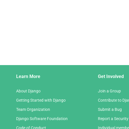
page
Django
Learn More
Get Involved
Links
About Django
Join a Group
Getting Started with Django
Contribute to Dj
Team Organization
Submit a Bug
Django Software Foundation
Report a Security
Code of Conduct
Individual membe