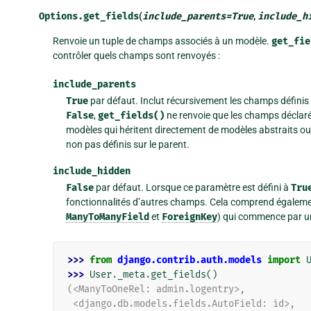
Options.
get_fields
(
include_parents
=
True
,
include_h
Renvoie un tuple de champs associés à un modèle.
get_fie
contrôler quels champs sont renvoyés :
include_parents
True
par défaut. Inclut récursivement les champs définis
False
,
get_fields()
ne renvoie que les champs déclar
modèles qui héritent directement de modèles abstraits o
non pas définis sur le parent.
include_hidden
False
par défaut. Lorsque ce paramètre est défini à
Tru
fonctionnalités d’autres champs. Cela comprend égale
ManyToManyField
et
ForeignKey
) qui commence par un
>>> 
from
django.contrib.auth.models
import
>>> 
User
.
_meta
.
get_fields
()
(<ManyToOneRel: admin.logentry>,
 <django.db.models.fields.AutoField: id>,