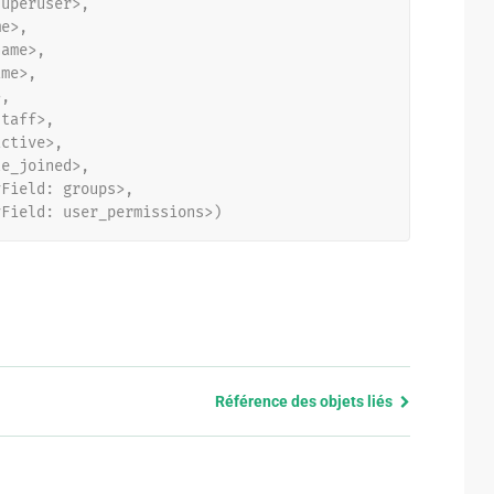
superuser>,
me>,
name>,
ame>,
>,
staff>,
active>,
te_joined>,
yField: groups>,
yField: user_permissions>)
Référence des objets liés