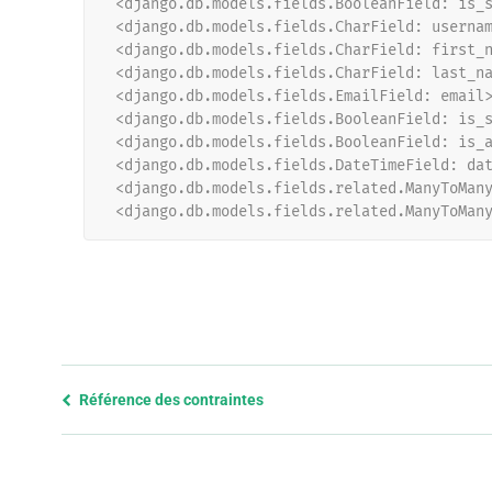
 <django.db.models.fields.BooleanField: is_
 <django.db.models.fields.CharField: userna
 <django.db.models.fields.CharField: first_
 <django.db.models.fields.CharField: last_n
 <django.db.models.fields.EmailField: email
 <django.db.models.fields.BooleanField: is_
 <django.db.models.fields.BooleanField: is_
 <django.db.models.fields.DateTimeField: da
 <django.db.models.fields.related.ManyToMan
 <django.db.models.fields.related.ManyToMan
Previous
Référence des contraintes
page
and
next