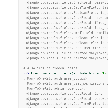
 <django.db.models.fields.CharField: passwo
 <django.db.models.fields.DateTimeField: la
 <django.db.models.fields.BooleanField: is_
 <django.db.models.fields.CharField: userna
 <django.db.models.fields.CharField: first_
 <django.db.models.fields.CharField: last_n
 <django.db.models.fields.EmailField: email
 <django.db.models.fields.BooleanField: is_
 <django.db.models.fields.BooleanField: is_
 <django.db.models.fields.DateTimeField: da
 <django.db.models.fields.related.ManyToMan
 <django.db.models.fields.related.ManyToMan
# Also include hidden fields.
>>> 
User
.
_meta
.
get_fields
(
include_hidden
=
Tr
(<ManyToOneRel: auth.user_groups>,
 <ManyToOneRel: auth.user_user_permissions>
 <ManyToOneRel: admin.logentry>,
 <django.db.models.fields.AutoField: id>,
 <django.db.models.fields.CharField: passwo
 <django.db.models.fields.DateTimeField: la