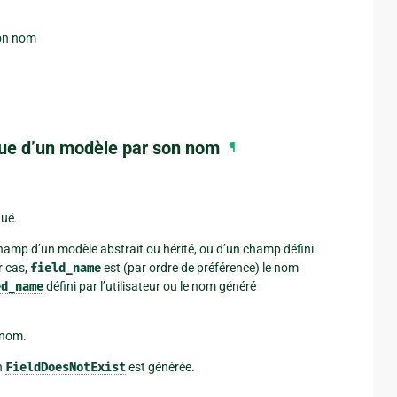
son nom
ue d’un modèle par son nom
¶
ué.
amp d’un modèle abstrait ou hérité, ou d’un champ défini
r cas,
field_name
est (par ordre de préférence) le nom
ed_name
défini par l’utilisateur ou le nom généré
 nom.
n
FieldDoesNotExist
est générée.