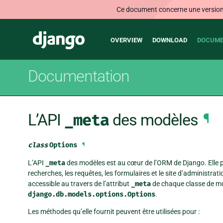
Ce document concerne une version n
Main
Django
OVERVIEW
DOWNLOAD
DOCUME
navigation
Documentation
L’API
_meta
des modèles
¶
class
Options
¶
L’API
_meta
des modèles est au cœur de l’ORM de Django. Elle pe
recherches, les requêtes, les formulaires et le site d’administr
accessible au travers de l’attribut
_meta
de chaque classe de mod
django.db.models.options.Options
.
Les méthodes qu’elle fournit peuvent être utilisées pour :