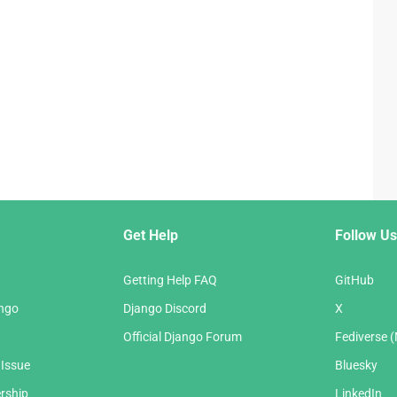
Get Help
Follow Us
Getting Help FAQ
GitHub
ango
Django Discord
X
Official Django Forum
Fediverse 
 Issue
Bluesky
rship
LinkedIn