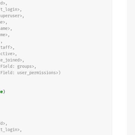
rd>,
st_login>,
superuser>,
me>,
name>,
ame>,
>,
staff>,
active>,
te_joined>,
yField: groups>,
yField: user_permissions>)
ue
)
,
rd>,
st_login>,