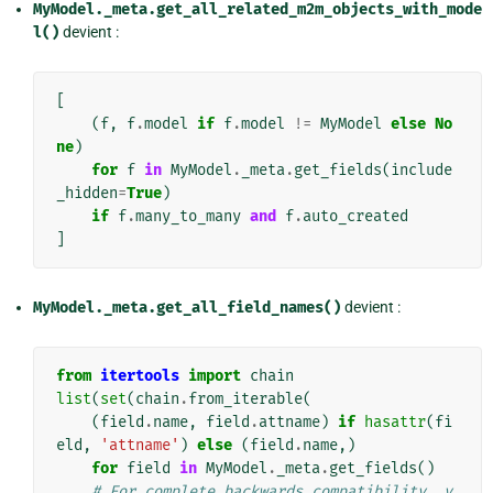
MyModel._meta.get_all_related_m2m_objects_with_mode
l()
devient :
[
(
f
,
f
.
model
if
f
.
model
!=
MyModel
else
No
ne
)
for
f
in
MyModel
.
_meta
.
get_fields
(
include
_hidden
=
True
)
if
f
.
many_to_many
and
f
.
auto_created
]
MyModel._meta.get_all_field_names()
devient :
from
itertools
import
chain
list
(
set
(
chain
.
from_iterable
(
(
field
.
name
,
field
.
attname
)
if
hasattr
(
fi
eld
,
'attname'
)
else
(
field
.
name
,)
for
field
in
MyModel
.
_meta
.
get_fields
()
# For complete backwards compatibility, y