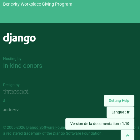
Benevity Workplace Giving Program
Django
Hosting by
In-kind donors
Design by
Getting Help
&
Langue :
fr
Version de la documentation :
1.10
© 2005-2026
Django Software Foundation
and individual contributors. Django is
a
registered trademark
of the Django Software Foundation.