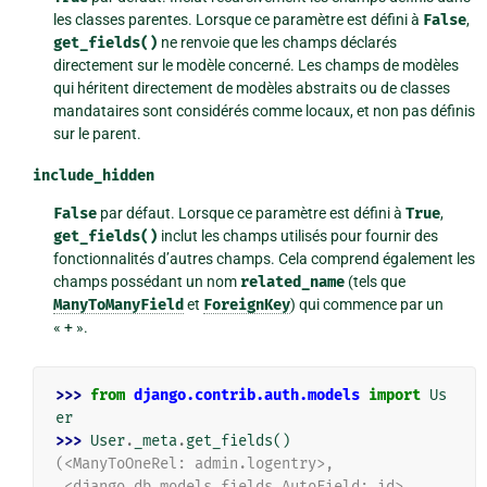
les classes parentes. Lorsque ce paramètre est défini à
False
,
get_fields()
ne renvoie que les champs déclarés
directement sur le modèle concerné. Les champs de modèles
qui héritent directement de modèles abstraits ou de classes
mandataires sont considérés comme locaux, et non pas définis
sur le parent.
include_hidden
False
par défaut. Lorsque ce paramètre est défini à
True
,
get_fields()
inclut les champs utilisés pour fournir des
fonctionnalités d’autres champs. Cela comprend également les
champs possédant un nom
related_name
(tels que
ManyToManyField
et
ForeignKey
) qui commence par un
« + ».
>>> 
from
django.contrib.auth.models
import
Us
er
>>> 
User
.
_meta
.
get_fields
()
(<ManyToOneRel: admin.logentry>,
 <django.db.models.fields.AutoField: id>,