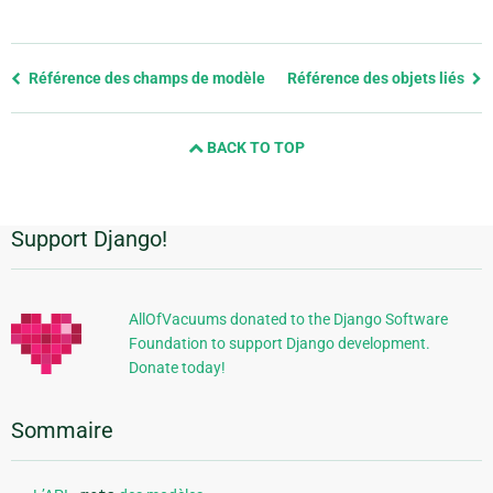
Previous
Référence des champs de modèle
Référence des objets liés
page
and
BACK TO TOP
next
page
Support Django!
Informations
supplémentaires
AllOfVacuums donated to the Django Software
Foundation to support Django development.
Donate today!
Sommaire