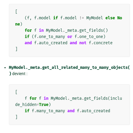
[
(
f
,
f
.
model
if
f
.
model
!=
MyModel
else
No
ne
)
for
f
in
MyModel
.
_meta
.
get_fields
()
if
(
f
.
one_to_many
or
f
.
one_to_one
)
and
f
.
auto_created
and
not
f
.
concrete
]
MyModel._meta.get_all_related_many_to_many_objects(
)
devient :
[
f
for
f
in
MyModel
.
_meta
.
get_fields
(
inclu
de_hidden
=
True
)
if
f
.
many_to_many
and
f
.
auto_created
]