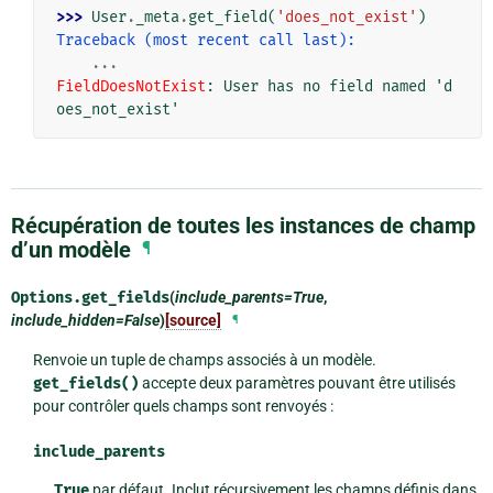
>>> 
User
.
_meta
.
get_field
(
'does_not_exist'
)
Traceback (most recent call last):
...
FieldDoesNotExist
: 
User has no field named 'd
oes_not_exist'
Récupération de toutes les instances de champ
d’un modèle
¶
Options.
get_fields
(
include_parents=True
,
include_hidden=False
)
[source]
¶
Renvoie un tuple de champs associés à un modèle.
get_fields()
accepte deux paramètres pouvant être utilisés
pour contrôler quels champs sont renvoyés :
include_parents
True
par défaut. Inclut récursivement les champs définis dans