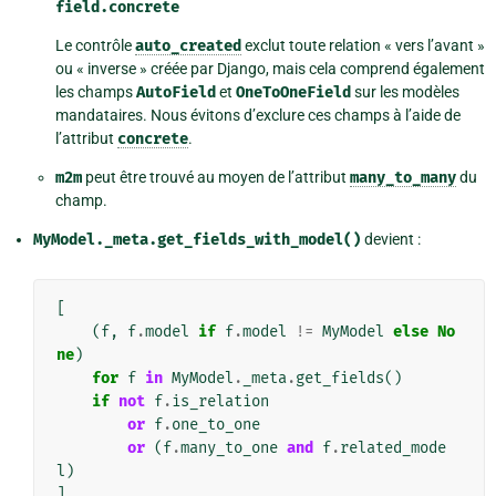
field.concrete
Le contrôle
auto_created
exclut toute relation « vers l’avant »
ou « inverse » créée par Django, mais cela comprend également
les champs
AutoField
et
OneToOneField
sur les modèles
mandataires. Nous évitons d’exclure ces champs à l’aide de
l’attribut
concrete
.
m2m
peut être trouvé au moyen de l’attribut
many_to_many
du
champ.
MyModel._meta.get_fields_with_model()
devient :
[
(
f
,
f
.
model
if
f
.
model
!=
MyModel
else
No
ne
)
for
f
in
MyModel
.
_meta
.
get_fields
()
if
not
f
.
is_relation
or
f
.
one_to_one
or
(
f
.
many_to_one
and
f
.
related_mode
l
)
]