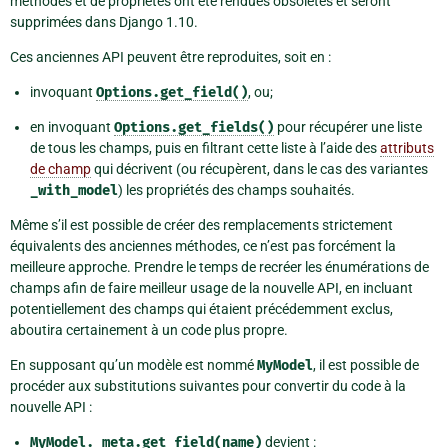
méthodes et de propriétés ont été rendues obsolètes et seront
supprimées dans Django 1.10.
Ces anciennes API peuvent être reproduites, soit en :
invoquant
Options.get_field()
, ou;
en invoquant
Options.get_fields()
pour récupérer une liste
de tous les champs, puis en filtrant cette liste à l’aide des
attributs
de champ
qui décrivent (ou récupèrent, dans le cas des variantes
_with_model
) les propriétés des champs souhaités.
Même s’il est possible de créer des remplacements strictement
équivalents des anciennes méthodes, ce n’est pas forcément la
meilleure approche. Prendre le temps de recréer les énumérations de
champs afin de faire meilleur usage de la nouvelle API, en incluant
potentiellement des champs qui étaient précédemment exclus,
aboutira certainement à un code plus propre.
En supposant qu’un modèle est nommé
MyModel
, il est possible de
procéder aux substitutions suivantes pour convertir du code à la
nouvelle API :
MyModel._meta.get_field(name)
devient :