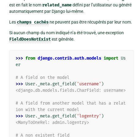
est en fait le nom
related_name
défini par l’utilisateur ou généré
automatiquement par Django lui-même.
Les
champs
cachés
ne peuvent pas être récupérés par leur nom.
Si aucun champ du nom indiqué n’a été trouvé, une exception
FieldDoesNotExist
est générée.
>>> 
from
django.contrib.auth.models
import
Us
er
# A field on the model
>>> 
User
.
_meta
.
get_field
(
'username'
)
<django.db.models.fields.CharField: username>
# A field from another model that has a relat
ion with the current model
>>> 
User
.
_meta
.
get_field
(
'logentry'
)
<ManyToOneRel: admin.logentry>
# A non existent field