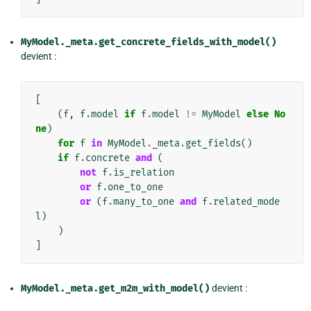
MyModel._meta.get_concrete_fields_with_model()
devient :
[
(
f
,
f
.
model
if
f
.
model
!=
MyModel
else
No
ne
)
for
f
in
MyModel
.
_meta
.
get_fields
()
if
f
.
concrete
and
(
not
f
.
is_relation
or
f
.
one_to_one
or
(
f
.
many_to_one
and
f
.
related_mode
l
)
)
]
MyModel._meta.get_m2m_with_model()
devient :