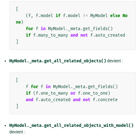
[
(
f
,
f
.
model
if
f
.
model
!=
MyModel
else
No
ne
)
for
f
in
MyModel
.
_meta
.
get_fields
()
if
f
.
many_to_many
and
not
f
.
auto_created
]
MyModel._meta.get_all_related_objects()
devient :
[
f
for
f
in
MyModel
.
_meta
.
get_fields
()
if
(
f
.
one_to_many
or
f
.
one_to_one
)
and
f
.
auto_created
and
not
f
.
concrete
]
MyModel._meta.get_all_related_objects_with_model()
devient :