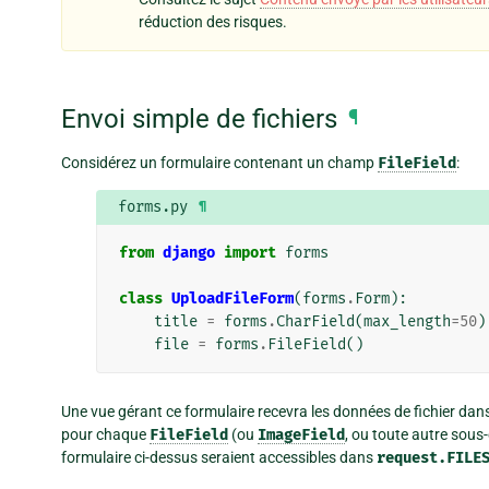
réduction des risques.
Envoi simple de fichiers
¶
Considérez un formulaire contenant un champ
FileField
:
forms.py
¶
from
django
import
forms
class
UploadFileForm
(
forms
.
Form
):
title
=
forms
.
CharField
(
max_length
=
50
)
file
=
forms
.
FileField
()
Une vue gérant ce formulaire recevra les données de fichier dan
pour chaque
FileField
(ou
ImageField
, ou toute autre sous
formulaire ci-dessus seraient accessibles dans
request.FILE