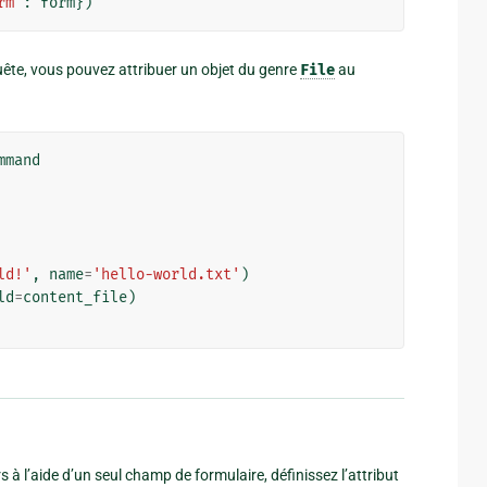
rm'
:
form
})
ête, vous pouvez attribuer un objet du genre
File
au
mmand
ld!'
,
name
=
'hello-world.txt'
)
ld
=
content_file
)
 à l’aide d’un seul champ de formulaire, définissez l’attribut