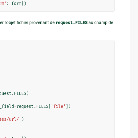
rm'
:
form
})
r l’objet fichier provenant de
request.FILES
au champ de
quest
.
FILES
)
_field
=
request
.
FILES
[
'file'
])
ess/url/'
)