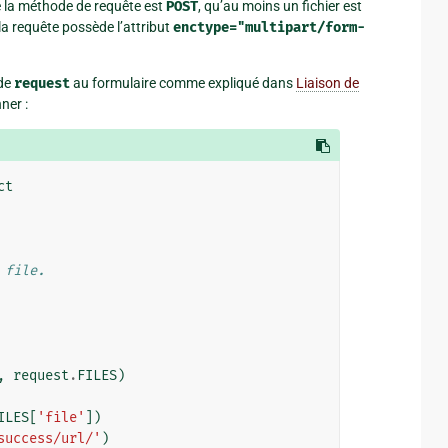
e la méthode de requête est
POST
, qu’au moins un fichier est
 la requête possède l’attribut
enctype="multipart/form-
 de
request
au formulaire comme expliqué dans
Liaison de
ner :
ct
 file.
,
request
.
FILES
)
ILES
[
'file'
])
success/url/'
)