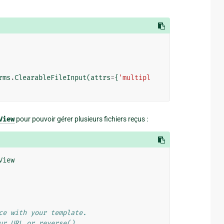
rms
.
ClearableFileInput
(
attrs
=
{
'multipl
View
pour pouvoir gérer plusieurs fichiers reçus :
View
ce with your template.
ur URL or reverse().