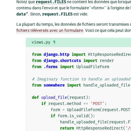
Notez que
request.FILES
ne contient les données que lorsqu
contenu dans l’envoi et que le formulaire``<form>`` à l’origine de
data"
. Sinon,
request.FILES
est vide.
La plupart du temps, les données de fichiers seront transmises
fichiers téléversés avec un formulaire
. Voici ce que cela peut don
views.py
¶
from
django.http
import
HttpResponseRedire
from
django.shortcuts
import
render
from
.forms
import
UploadFileForm
# Imaginary function to handle an uploaded
from
somewhere
import
handle_uploaded_file
def
upload_file
(
request
):
if
request
.
method
==
'POST'
:
form
=
UploadFileForm
(
request
.
POST
if
form
.
is_valid
():
handle_uploaded_file
(
request
.
F
return
HttpResponseRedirect
(
'/