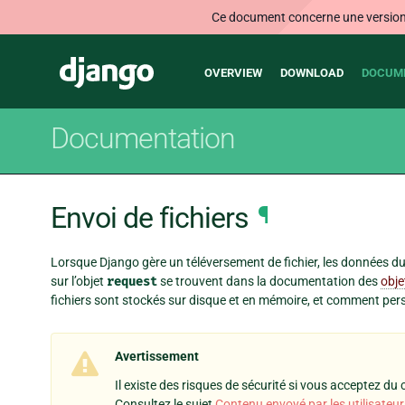
Ce document concerne une version n
Main
Django
OVERVIEW
DOWNLOAD
DOCUM
navigation
Documentation
Envoi de fichiers
¶
Lorsque Django gère un téléversement de fichier, les données d
sur l’objet
request
se trouvent dans la documentation des
obje
fichiers sont stockés sur disque et en mémoire, et comment per
Avertissement
Il existe des risques de sécurité si vous acceptez du 
Consultez le sujet
Contenu envoyé par les utilisateur