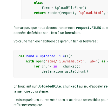
else
:
form
=
UploadFileForm
()
return
render
(
request
,
'upload.html'
,
Remarquez que nous devons transmettre
request.FILES
au c
données de fichiers sont liées à un formulaire.
Voici une manière habituelle de gérer un fichier téléversé :
def
handle_uploaded_file
(
f
):
with
open
(
'some/file/name.txt'
,
'wb+'
)
as
for
chunk
in
f
.
chunks
():
destination
.
write
(
chunk
)
En bouclant sur
UploadedFile.chunks()
au lieu d’appeler
re
la mémoire du système.
Il existe quelques autres méthodes et attributs accessibles pour
référence complète.