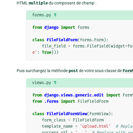
HTML
multiple
du composant de champ :
forms.py
¶
from
django
import
forms
class
FileFieldForm
(
forms
.
Form
):
file_field
=
forms
.
FileField
(
widget
=
fo
e'
:
True
}))
Puis surchargez la méthode
post
de votre sous-classe de
Form
views.py
¶
from
django.views.generic.edit
import
Form
from
.forms
import
FileFieldForm
class
FileFieldFormView
(
FormView
):
form_class
=
FileFieldForm
template_name
=
'upload.html'
# Repla
success_url
=
'...'
# Replace with yo