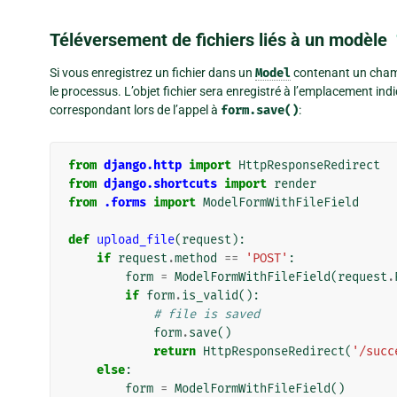
Téléversement de fichiers liés à un modèle
Si vous enregistrez un fichier dans un
Model
contenant un cha
le processus. L’objet fichier sera enregistré à l’emplacement in
correspondant lors de l’appel à
form.save()
:
from
django.http
import
HttpResponseRedirect
from
django.shortcuts
import
render
from
.forms
import
ModelFormWithFileField
def
upload_file
(
request
):
if
request
.
method
==
'POST'
:
form
=
ModelFormWithFileField
(
request
.
if
form
.
is_valid
():
# file is saved
form
.
save
()
return
HttpResponseRedirect
(
'/succ
else
:
form
=
ModelFormWithFileField
()