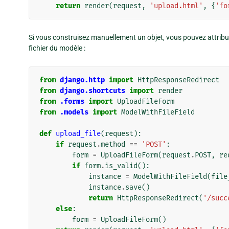
return
render
(
request
,
'upload.html'
,
{
'fo
Si vous construisez manuellement un objet, vous pouvez attribue
fichier du modèle :
from
django.http
import
HttpResponseRedirect
from
django.shortcuts
import
render
from
.forms
import
UploadFileForm
from
.models
import
ModelWithFileField
def
upload_file
(
request
):
if
request
.
method
==
'POST'
:
form
=
UploadFileForm
(
request
.
POST
,
re
if
form
.
is_valid
():
instance
=
ModelWithFileField
(
file
instance
.
save
()
return
HttpResponseRedirect
(
'/succ
else
:
form
=
UploadFileForm
()