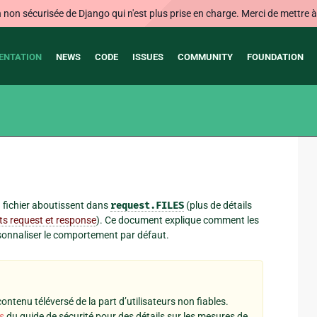
on sécurisée de Django qui n'est plus prise en charge. Merci de mettre à j
ENTATION
NEWS
CODE
ISSUES
COMMUNITY
FOUNDATION
u fichier aboutissent dans
request.FILES
(plus de détails
ts request et response
). Ce document explique comment les
sonnaliser le comportement par défaut.
contenu téléversé de la part d’utilisateurs non fiables.
s
du guide de sécurité pour des détails sur les mesures de