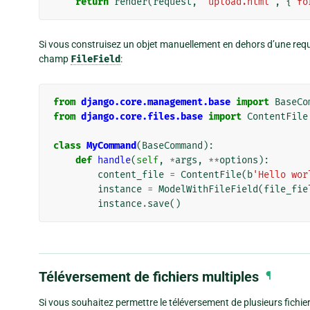
return
render
(
request
,
'upload.html'
,
{
'fo
Si vous construisez un objet manuellement en dehors d’une requ
champ
FileField
:
from
django.core.management.base
import
BaseCo
from
django.core.files.base
import
ContentFile
class
MyCommand
(
BaseCommand
):
def
handle
(
self
,
*
args
,
**
options
):
content_file
=
ContentFile
(
b
'Hello wor
instance
=
ModelWithFileField
(
file_fie
instance
.
save
()
Téléversement de fichiers multiples
¶
Si vous souhaitez permettre le téléversement de plusieurs fichiers