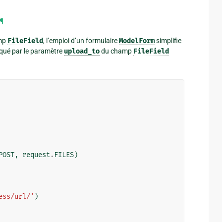
¶
mp
FileField
, l’emploi d’un formulaire
ModelForm
simplifie
diqué par le paramètre
upload_to
du champ
FileField
POST
,
request
.
FILES
)
ess/url/'
)