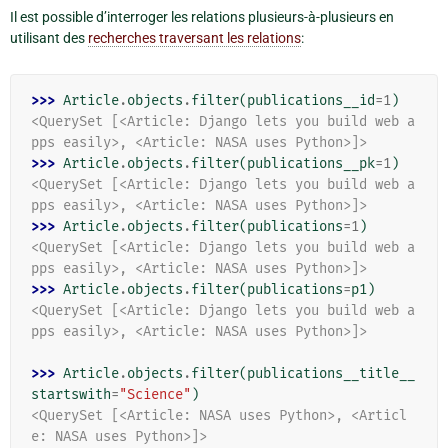
Il est possible d’interroger les relations plusieurs-à-plusieurs en
utilisant des
recherches traversant les relations
:
>>> 
Article
.
objects
.
filter
(
publications__id
=
1
)
<QuerySet [<Article: Django lets you build web a
pps easily>, <Article: NASA uses Python>]>
>>> 
Article
.
objects
.
filter
(
publications__pk
=
1
)
<QuerySet [<Article: Django lets you build web a
pps easily>, <Article: NASA uses Python>]>
>>> 
Article
.
objects
.
filter
(
publications
=
1
)
<QuerySet [<Article: Django lets you build web a
pps easily>, <Article: NASA uses Python>]>
>>> 
Article
.
objects
.
filter
(
publications
=
p1
)
<QuerySet [<Article: Django lets you build web a
pps easily>, <Article: NASA uses Python>]>
>>> 
Article
.
objects
.
filter
(
publications__title__
startswith
=
"Science"
)
<QuerySet [<Article: NASA uses Python>, <Articl
e: NASA uses Python>]>