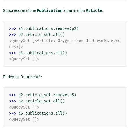
Suppression d’une
Publication
à partir d’un
Article
:
>>> 
a4
.
publications
.
remove
(
p2
)
>>> 
p2
.
article_set
.
all
()
<QuerySet [<Article: Oxygen-free diet works wond
ers>]>
>>> 
a4
.
publications
.
all
()
<QuerySet []>
Et depuis l’autre côté :
>>> 
p2
.
article_set
.
remove
(
a5
)
>>> 
p2
.
article_set
.
all
()
<QuerySet []>
>>> 
a5
.
publications
.
all
()
<QuerySet []>