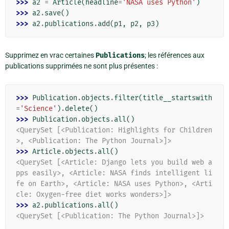
>>> 
a2
=
Article
(
headline
=
'NASA uses Python'
)
>>> 
a2
.
save
()
>>> 
a2
.
publications
.
add
(
p1
,
p2
,
p3
)
Supprimez en vrac certaines
Publications
; les références aux
publications supprimées ne sont plus présentes :
>>> 
Publication
.
objects
.
filter
(
title__startswith
=
'Science'
)
.
delete
()
>>> 
Publication
.
objects
.
all
()
<QuerySet [<Publication: Highlights for Children
>, <Publication: The Python Journal>]>
>>> 
Article
.
objects
.
all
()
<QuerySet [<Article: Django lets you build web a
pps easily>, <Article: NASA finds intelligent li
fe on Earth>, <Article: NASA uses Python>, <Arti
cle: Oxygen-free diet works wonders>]>
>>> 
a2
.
publications
.
all
()
<QuerySet [<Publication: The Python Journal>]>