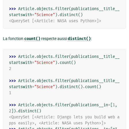
>>> 
Article
.
objects
.
filter
(
publications__title__
startswith
=
"Science"
)
.
distinct
()
<QuerySet [<Article: NASA uses Python>]>
La fonction
count()
respecte aussi
distinct()
:
>>> 
Article
.
objects
.
filter
(
publications__title__
startswith
=
"Science"
)
.
count
()
2
>>> 
Article
.
objects
.
filter
(
publications__title__
startswith
=
"Science"
)
.
distinct
()
.
count
()
1
>>> 
Article
.
objects
.
filter
(
publications__in
=
[
1
,
2
])
.
distinct
()
<QuerySet [<Article: Django lets you build web a
pps easily>, <Article: NASA uses Python>]>