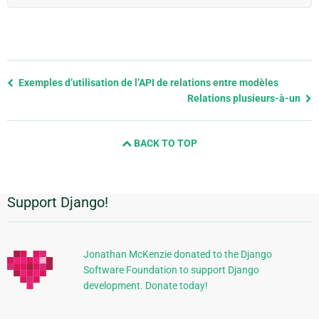
Previous
Exemples d’utilisation de l’API de relations entre modèles
page
Relations plusieurs-à-un
and
next
BACK TO TOP
page
Support Django!
Informations
supplémentaires
Jonathan McKenzie donated to the Django
Software Foundation to support Django
development. Donate today!