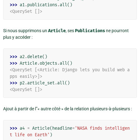
>>> 
a1
.
publications
.
all
()
<QuerySet []>
Si nous supprimons un
Article
, ses
Publications
ne pourront
plus y accéder :
>>> 
a2
.
delete
()
>>> 
Article
.
objects
.
all
()
<QuerySet [<Article: Django lets you build web a
pps easily>]>
>>> 
p2
.
article_set
.
all
()
<QuerySet []>
Ajout à partir de l”« autre côté » de la relation plusieurs-à-plusieurs :
>>> 
a4
=
Article
(
headline
=
'NASA finds intelligen
t life on Earth'
)