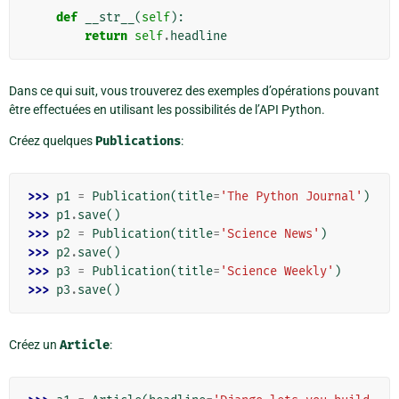
def
__str__
(
self
):
return
self
.
headline
Dans ce qui suit, vous trouverez des exemples d’opérations pouvant
être effectuées en utilisant les possibilités de l’API Python.
Créez quelques
Publications
:
>>> 
p1
=
Publication
(
title
=
'The Python Journal'
)
>>> 
p1
.
save
()
>>> 
p2
=
Publication
(
title
=
'Science News'
)
>>> 
p2
.
save
()
>>> 
p3
=
Publication
(
title
=
'Science Weekly'
)
>>> 
p3
.
save
()
Créez un
Article
: