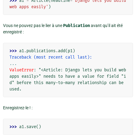
>>> 
a1
=
Article
(
headline
=
'Django lets you build 
web apps easily'
)
Vous ne pouvez pas le lier à une
Publication
avant qu’il ait été
enregistré :
>>> 
a1
.
publications
.
add
(
p1
)
Traceback (most recent call last):
...
ValueError
: 
"<Article: Django lets you build web 
apps easily>" needs to have a value for field "i
d" before this many-to-many relationship can be 
used.
Enregistrez-le ! :
>>> 
a1
.
save
()