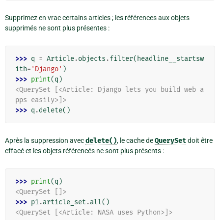
Supprimez en vrac certains articles ; les références aux objets
supprimés ne sont plus présentes :
>>> 
q
=
Article
.
objects
.
filter
(
headline__startsw
ith
=
'Django'
)
>>> 
print
(
q
)
<QuerySet [<Article: Django lets you build web a
pps easily>]>
>>> 
q
.
delete
()
Après la suppression avec
delete()
, le cache de
QuerySet
doit être
effacé et les objets référencés ne sont plus présents :
>>> 
print
(
q
)
<QuerySet []>
>>> 
p1
.
article_set
.
all
()
<QuerySet [<Article: NASA uses Python>]>