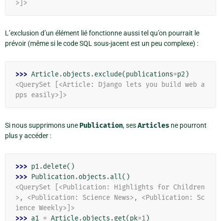
>]>
L’exclusion d’un élément lié fonctionne aussi tel qu’on pourrait le
prévoir (même si le code SQL sous-jacent est un peu complexe) :
>>> 
Article
.
objects
.
exclude
(
publications
=
p2
)
<QuerySet [<Article: Django lets you build web a
pps easily>]>
Si nous supprimons une
Publication
, ses
Articles
ne pourront
plus y accéder :
>>> 
p1
.
delete
()
>>> 
Publication
.
objects
.
all
()
<QuerySet [<Publication: Highlights for Children
>, <Publication: Science News>, <Publication: Sc
ience Weekly>]>
>>> 
a1
=
Article
.
objects
.
get
(
pk
=
1
)