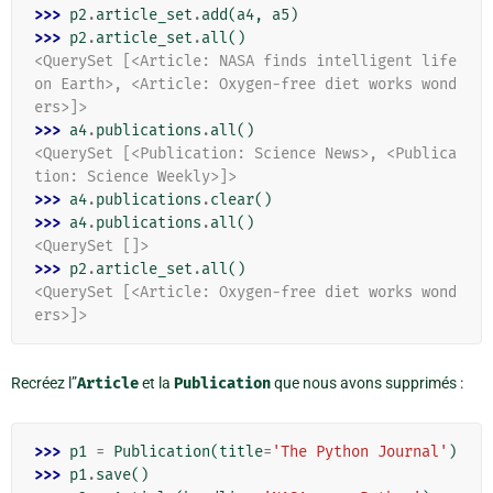
>>> 
p2
.
article_set
.
add
(
a4
,
a5
)
>>> 
p2
.
article_set
.
all
()
<QuerySet [<Article: NASA finds intelligent life 
on Earth>, <Article: Oxygen-free diet works wond
ers>]>
>>> 
a4
.
publications
.
all
()
<QuerySet [<Publication: Science News>, <Publica
tion: Science Weekly>]>
>>> 
a4
.
publications
.
clear
()
>>> 
a4
.
publications
.
all
()
<QuerySet []>
>>> 
p2
.
article_set
.
all
()
<QuerySet [<Article: Oxygen-free diet works wond
ers>]>
Recréez l”
Article
et la
Publication
que nous avons supprimés :
>>> 
p1
=
Publication
(
title
=
'The Python Journal'
)
>>> 
p1
.
save
()