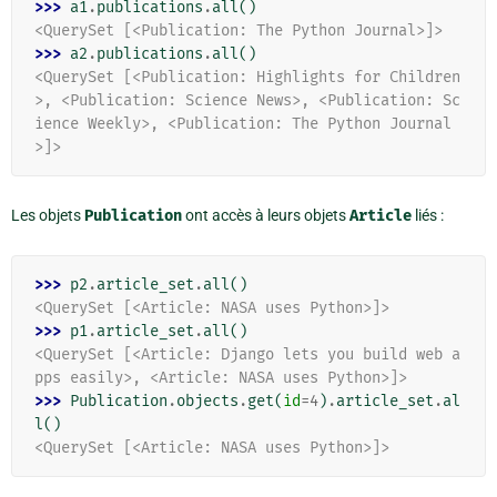
>>> 
a1
.
publications
.
all
()
<QuerySet [<Publication: The Python Journal>]>
>>> 
a2
.
publications
.
all
()
<QuerySet [<Publication: Highlights for Children
>, <Publication: Science News>, <Publication: Sc
ience Weekly>, <Publication: The Python Journal
>]>
Les objets
Publication
ont accès à leurs objets
Article
liés :
>>> 
p2
.
article_set
.
all
()
<QuerySet [<Article: NASA uses Python>]>
>>> 
p1
.
article_set
.
all
()
<QuerySet [<Article: Django lets you build web a
pps easily>, <Article: NASA uses Python>]>
>>> 
Publication
.
objects
.
get
(
id
=
4
)
.
article_set
.
al
l
()
<QuerySet [<Article: NASA uses Python>]>