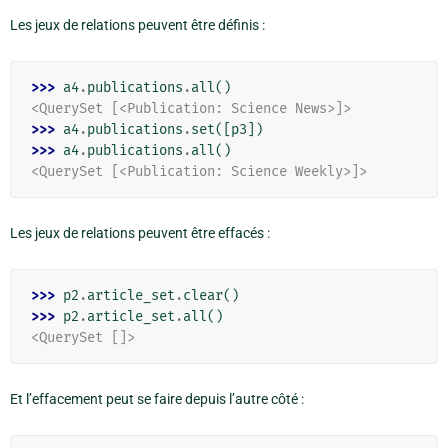
Les jeux de relations peuvent être définis :
>>> 
a4
.
publications
.
all
()
<QuerySet [<Publication: Science News>]>
>>> 
a4
.
publications
.
set
([
p3
])
>>> 
a4
.
publications
.
all
()
<QuerySet [<Publication: Science Weekly>]>
Les jeux de relations peuvent être effacés :
>>> 
p2
.
article_set
.
clear
()
>>> 
p2
.
article_set
.
all
()
<QuerySet []>
Et l’effacement peut se faire depuis l’autre côté :