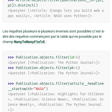
>>> 
Article
.
objects
.
filter
(
publications__in
=
[
p1
,
p2
])
.
distinct
()
<QuerySet [<Article: Django lets you build web a
pps easily>, <Article: NASA uses Python>]>
Les requêtes plusieurs-à-plusieurs inverses sont possibles (c’est-à-
dire des requêtes commençant par la table qui ne possède pas le
champ
ManyToManyField
) :
>>> 
Publication
.
objects
.
filter
(
id
=
1
)
<QuerySet [<Publication: The Python Journal>]>
>>> 
Publication
.
objects
.
filter
(
pk
=
1
)
<QuerySet [<Publication: The Python Journal>]>
>>> 
Publication
.
objects
.
filter
(
article__headline
__startswith
=
"NASA"
)
<QuerySet [<Publication: Highlights for Children
>, <Publication: Science News>, <Publication: Sc
ience Weekly>, <Publication: The Python Journal
>]>