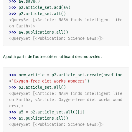
>>> 
a4
.
save
()
>>> 
p2
.
article_set
.
add
(
a4
)
>>> 
p2
.
article_set
.
all
()
<QuerySet [<Article: NASA finds intelligent life 
on Earth>]>
>>> 
a4
.
publications
.
all
()
<QuerySet [<Publication: Science News>]>
Ajout à partir de l’autre côté en utilisant des mots-clés :
>>> 
new_article
=
p2
.
article_set
.
create
(
headline
=
'Oxygen-free diet works wonders'
)
>>> 
p2
.
article_set
.
all
()
<QuerySet [<Article: NASA finds intelligent life 
on Earth>, <Article: Oxygen-free diet works wond
ers>]>
>>> 
a5
=
p2
.
article_set
.
all
()[
1
]
>>> 
a5
.
publications
.
all
()
<QuerySet [<Publication: Science News>]>