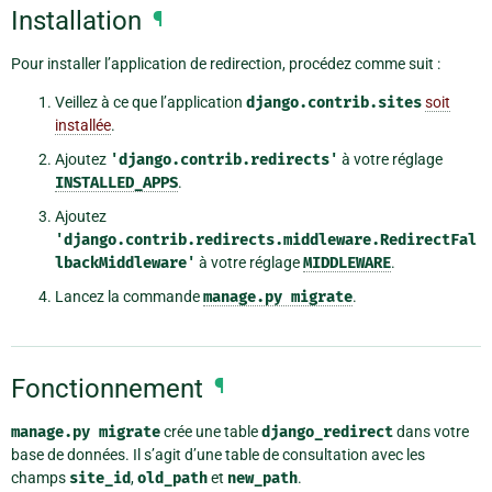
Installation
¶
Pour installer l’application de redirection, procédez comme suit :
Veillez à ce que l’application
django.contrib.sites
soit
installée
.
Ajoutez
'django.contrib.redirects'
à votre réglage
INSTALLED_APPS
.
Ajoutez
'django.contrib.redirects.middleware.RedirectFal
lbackMiddleware'
à votre réglage
MIDDLEWARE
.
Lancez la commande
manage.py
migrate
.
Fonctionnement
¶
manage.py
migrate
crée une table
django_redirect
dans votre
base de données. Il s’agit d’une table de consultation avec les
champs
site_id
,
old_path
et
new_path
.