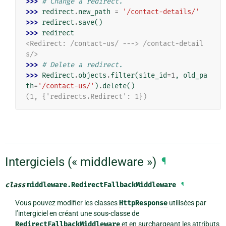
>>> 
# Change a redirect.
>>> 
redirect
.
new_path
=
'/contact-details/'
>>> 
redirect
.
save
()
>>> 
redirect
<Redirect: /contact-us/ ---> /contact-detail
s/>
>>> 
# Delete a redirect.
>>> 
Redirect
.
objects
.
filter
(
site_id
=
1
,
old_pa
th
=
'/contact-us/'
)
.
delete
()
(1, {'redirects.Redirect': 1})
Intergiciels (« middleware »)
¶
class
middleware.
RedirectFallbackMiddleware
¶
Vous pouvez modifier les classes
HttpResponse
utilisées par
l’intergiciel en créant une sous-classe de
RedirectFallbackMiddleware
et en surchargeant les attributs