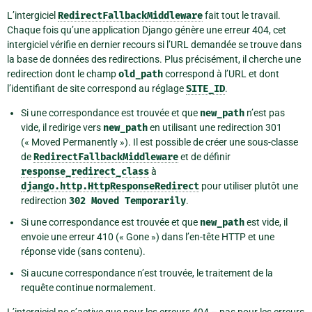
L’intergiciel
RedirectFallbackMiddleware
fait tout le travail.
Chaque fois qu’une application Django génère une erreur 404, cet
intergiciel vérifie en dernier recours si l’URL demandée se trouve dans
la base de données des redirections. Plus précisément, il cherche une
redirection dont le champ
old_path
correspond à l’URL et dont
l’identifiant de site correspond au réglage
SITE_ID
.
Si une correspondance est trouvée et que
new_path
n’est pas
vide, il redirige vers
new_path
en utilisant une redirection 301
(« Moved Permanently »). Il est possible de créer une sous-classe
de
RedirectFallbackMiddleware
et de définir
response_redirect_class
à
django.http.HttpResponseRedirect
pour utiliser plutôt une
redirection
302
Moved
Temporarily
.
Si une correspondance est trouvée et que
new_path
est vide, il
envoie une erreur 410 (« Gone ») dans l’en-tête HTTP et une
réponse vide (sans contenu).
Si aucune correspondance n’est trouvée, le traitement de la
requête continue normalement.