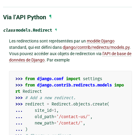
Via l’API Python
¶
class
models.
Redirect
¶
Les redirections sont représentées par un
modèle Django
standard, qui est défini dans
django/contrib/redirects/models.py
.
Vous pouvez accéder aux objets de redirection via
l’API de base de
données de Django
. Par exemple
>>> 
from
django.conf
import
settings
>>> 
from
django.contrib.redirects.models
impo
rt
Redirect
>>> 
# Add a new redirect.
>>> 
redirect
=
Redirect
.
objects
.
create
(
... 
site_id
=
1
,
... 
old_path
=
'/contact-us/'
,
... 
new_path
=
'/contact/'
,
... 
)