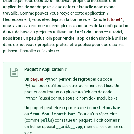
Disons que vous débutez un nouveau projet qui nécessite une
application de sondage telle que celle sur laquelle nous avons
travaillé. Comme pouvez-vous recycler cette application ?
Heureusement, vous êtes déjà sur la bonne voie. Dans le
tutoriel 1
,
nous avons vu comment découpler les sondages de la configuration
d’URL de base du projet en utilisant un
include
. Dans ce tutoriel,
nous irons un peu plus loin pour rendre l’application simple à utiliser
dans de nouveaux projets et prête à être publiée pour que d’autres
puissent l’installer et l’exploiter.
Paquet ? Application ?
Un
paquet
Python permet de regrouper du code
Python pour qu’il puisse être facilement réutilisé. Un
paquet contient un ou plusieurs fichiers de code
Python (aussi connus sous le nom de « modules »).
Un paquet peut être importé avec
import
foo.bar
ou
from
foo
import
bar
. Pour qu’un répertoire
(comme
polls
) constitue un paquet, il doit contenir
un fichier spécial
__init__.py
, même si ce dernier est
vide.