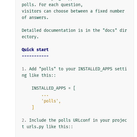
polls. For each question,

visitors can choose between a fixed number 
of answers.

Detailed documentation is in the "docs" dir
ectory.

Quick start
-----------
1.
 Add "polls" to your INSTALLED_APPS setti
ng like this::

        ...
        'polls',
    ]
2.
 Include the polls URLconf in your projec
t urls.py like this::
