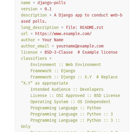
name
=
django-polls
version
=
0.1
description
=
A Django app to conduct web-b
ased polls.
long_description
=
file: README.rst
url
=
https://www.example.com/
author
=
Your Name
author_email
=
yourname@example.com
license
=
BSD-3-Clause  # Example license
classifiers
=
Environment :: Web Environment
Framework :: Django
Framework :: Django :: X.Y  # Replace 
"X.Y" as appropriate
Intended Audience :: Developers
License :: OSI Approved :: BSD License
Operating System :: OS Independent
Programming Language :: Python
Programming Language :: Python :: 3
Programming Language :: Python :: 3 :: 
Only