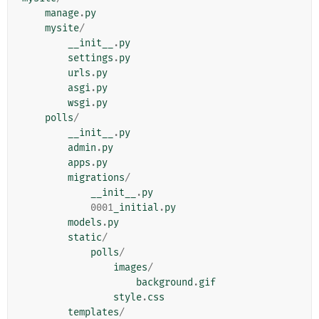
manage
.
py
mysite
/
__init__
.
py
settings
.
py
urls
.
py
asgi
.
py
wsgi
.
py
polls
/
__init__
.
py
admin
.
py
apps
.
py
migrations
/
__init__
.
py
0001
_initial
.
py
models
.
py
static
/
polls
/
images
/
background
.
gif
style
.
css
templates
/