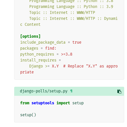
Programming Language :: Python :: 3.8
Programming Language :: Python :: 3.9
Topic :: Internet :: WWW/HTTP
Topic :: Internet :: WWW/HTTP :: Dynami
c Content
[options]
include_package_data
=
true
packages
=
find:
python_requires
=
>=3.8
install_requires
=
Django >
=
X.Y  # Replace "X.Y" as appro
priate
django-polls/setup.py
¶
from
setuptools
import
setup
setup
()