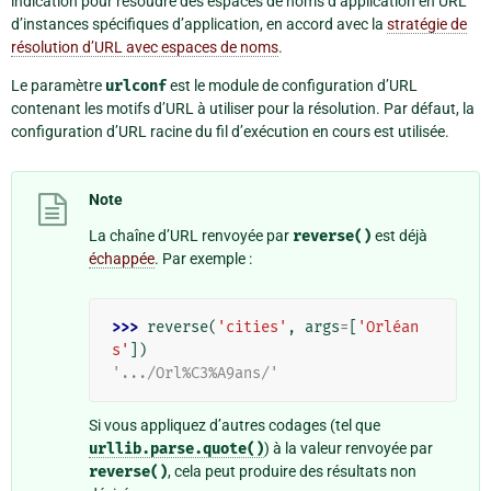
indication pour résoudre des espaces de noms d’application en URL
d’instances spécifiques d’application, en accord avec la
stratégie de
résolution d’URL avec espaces de noms
.
Le paramètre
urlconf
est le module de configuration d’URL
contenant les motifs d’URL à utiliser pour la résolution. Par défaut, la
configuration d’URL racine du fil d’exécution en cours est utilisée.
Note
La chaîne d’URL renvoyée par
reverse()
est déjà
échappée
. Par exemple :
>>> 
reverse
(
'cities'
,
args
=
[
'Orléan
s'
])
'.../Orl%C3%A9ans/'
Si vous appliquez d’autres codages (tel que
urllib.parse.quote()
) à la valeur renvoyée par
reverse()
, cela peut produire des résultats non