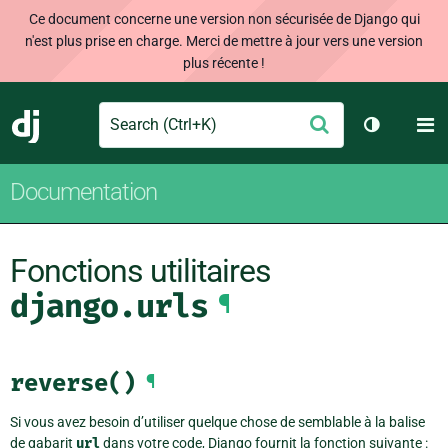
Ce document concerne une version non sécurisée de Django qui
n'est plus prise en charge. Merci de mettre à jour vers une version
plus récente !
Search
M
Envoyer
Django
Changer d
Documentation
Fonctions utilitaires
django.urls
¶
reverse()
¶
Si vous avez besoin d’utiliser quelque chose de semblable à la balise
de gabarit
url
dans votre code, Django fournit la fonction suivante :