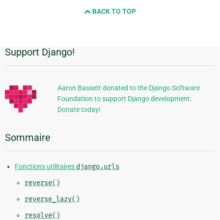
next
BACK TO TOP
page
Support Django!
Informations
supplémentaires
Aaron Bassett donated to the Django Software
Foundation to support Django development.
Donate today!
Sommaire
Fonctions utilitaires
django.urls
reverse()
reverse_lazy()
resolve()