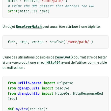
match
=
resolve
(
'/some/path/'
)
# Print the URL pattern that matches the URL
print
(
match
.
url_name
)
Un objet
ResolverMatch
peut aussi être attribué à une triplette :
func
,
args
,
kwargs
=
resolve
(
'/some/path/'
)
L’une des utilisations possibles de
resolve()
pourrait être de tester
si une vue produit une erreur
Http404
avant de l’utiliser comme cible
de redirection :
from
urllib.parse
import
urlparse
from
django.urls
import
resolve
from
django.http
import
Http404
,
HttpResponseRed
irect
def
myview
(
request
):