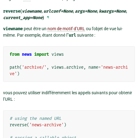
reverse
(
viewname
,
urlconf
=
None
,
args
=
None
,
kwargs
=
None
,
current_app
=
None
)
¶
viewname
peut être un
nom de motif d’URL
ou l’objet de vue lui-
même. Par exemple, étant donné l”
url
suivante :
from
news
import
views
path
(
'archive/'
,
views
.
archive
,
name
=
'news-archi
ve'
)
vous pouvez utiliser indifféremment les appels suivants pour obtenir
l’URL :
# using the named URL
reverse
(
'news-archive'
)
# passing a callable object