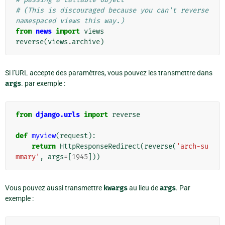
# (This is discouraged because you can't reverse 
namespaced views this way.)
from
news
import
views
reverse
(
views
.
archive
)
Si l’URL accepte des paramètres, vous pouvez les transmettre dans
args
. par exemple :
from
django.urls
import
reverse
def
myview
(
request
):
return
HttpResponseRedirect
(
reverse
(
'arch-su
mmary'
,
args
=
[
1945
]))
Vous pouvez aussi transmettre
kwargs
au lieu de
args
. Par
exemple :