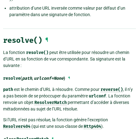
attribution d’une URL inversée comme valeur par défaut d’un
paramètre dans une signature de fonction.
resolve()
¶
La fonction
resolve()
peut être utilisée pour résoudre un chemin
d’URL en sa fonction de vue correspondante. Sa signature est la
suivante :
resolve
(
path
,
urlconf
=
None
)
¶
path
est le chemin d’URL à résoudre. Comme pour
reverse()
, il n’y
a pas besoin de se préoccuper du paramètre
urlconf
. La focntion
renvoie un objet
ResolverMatch
permettant d’accéder à diverses
métadonnées au sujet de l’URL résolue.
Si l’URL n’est pas résolue, la fonction génère l’exception
Resolver404
(qui est une sous-classe de
Http404
).
¶