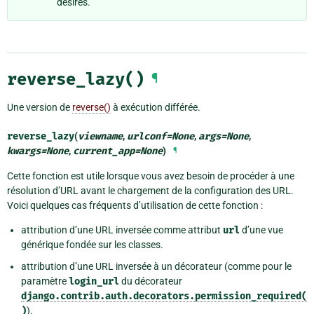
désirés.
reverse_lazy()
¶
Une version de
reverse()
à exécution différée.
reverse_lazy
(
viewname
,
urlconf
=
None
,
args
=
None
,
kwargs
=
None
,
current_app
=
None
)
¶
Cette fonction est utile lorsque vous avez besoin de procéder à une
résolution d’URL avant le chargement de la configuration des URL.
Voici quelques cas fréquents d’utilisation de cette fonction :
attribution d’une URL inversée comme attribut
url
d’une vue
générique fondée sur les classes.
attribution d’une URL inversée à un décorateur (comme pour le
paramètre
login_url
du décorateur
django.contrib.auth.decorators.permission_required(
)
).