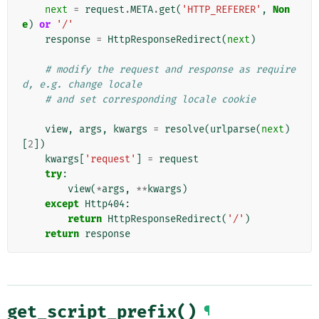
next
=
request
.
META
.
get
(
'HTTP_REFERER'
,
Non
e
)
or
'/'
response
=
HttpResponseRedirect
(
next
)
# modify the request and response as require
d, e.g. change locale
# and set corresponding locale cookie
view
,
args
,
kwargs
=
resolve
(
urlparse
(
next
)
[
2
])
kwargs
[
'request'
]
=
request
try
:
view
(
*
args
,
**
kwargs
)
except
Http404
:
return
HttpResponseRedirect
(
'/'
)
return
response
get_script_prefix()
¶