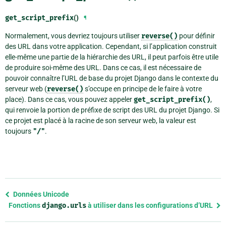
get_script_prefix
()
¶
Normalement, vous devriez toujours utiliser
reverse()
pour définir
des URL dans votre application. Cependant, si l’application construit
elle-même une partie de la hiérarchie des URL, il peut parfois être utile
de produire soi-même des URL. Dans ce cas, il est nécessaire de
pouvoir connaître l’URL de base du projet Django dans le contexte du
serveur web (
reverse()
s’occupe en principe de le faire à votre
place). Dans ce cas, vous pouvez appeler
get_script_prefix()
,
qui renvoie la portion de préfixe de script des URL du projet Django. Si
ce projet est placé à la racine de son serveur web, la valeur est
toujours
"/"
.
Previous
Données Unicode
page
Fonctions
django.urls
à utiliser dans les configurations d’URL
and