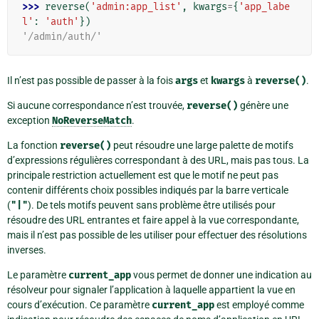
>>> 
reverse
(
'admin:app_list'
,
kwargs
=
{
'app_labe
l'
:
'auth'
})
'/admin/auth/'
Il n’est pas possible de passer à la fois
args
et
kwargs
à
reverse()
.
Si aucune correspondance n’est trouvée,
reverse()
génère une
exception
NoReverseMatch
.
La fonction
reverse()
peut résoudre une large palette de motifs
d’expressions régulières correspondant à des URL, mais pas tous. La
principale restriction actuellement est que le motif ne peut pas
contenir différents choix possibles indiqués par la barre verticale
(
"|"
). De tels motifs peuvent sans problème être utilisés pour
résoudre des URL entrantes et faire appel à la vue correspondante,
mais il n’est pas possible de les utiliser pour effectuer des résolutions
inverses.
Le paramètre
current_app
vous permet de donner une indication au
résolveur pour signaler l’application à laquelle appartient la vue en
cours d’exécution. Ce paramètre
current_app
est employé comme