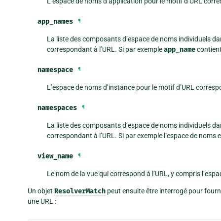
L’espace de noms d’application pour le motif d’URL corr
app_names
¶
La liste des composants d’espace de noms individuels da
correspondant à l’URL. Si par exemple
app_name
contien
namespace
¶
L’espace de noms d’instance pour le motif d’URL corresp
namespaces
¶
La liste des composants d’espace de noms individuels da
correspondant à l’URL. Si par exemple l’espace de noms 
view_name
¶
Le nom de la vue qui correspond à l’URL, y compris l’espac
Un objet
ResolverMatch
peut ensuite être interrogé pour four
une URL :