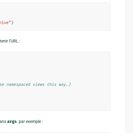
hive"
)
enir l’URL :
se namespaced views this way.)
dans
args
. par exemple :