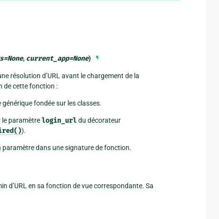
s
=
None
,
current_app
=
None
)
¶
 une résolution d’URL avant le chargement de la
 de cette fonction :
 générique fondée sur les classes.
r le paramètre
login_url
du décorateur
ired()
).
n paramètre dans une signature de fonction.
min d’URL en sa fonction de vue correspondante. Sa