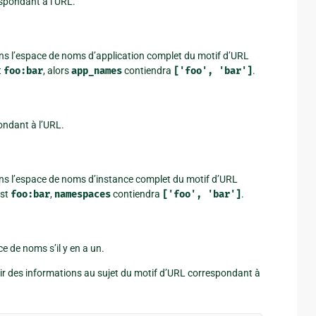
espondant à l’URL.
ns l’espace de noms d’application complet du motif d’URL
t
foo:bar
, alors
app_names
contiendra
['foo',
'bar']
.
ondant à l’URL.
ns l’espace de noms d’instance complet du motif d’URL
est
foo:bar
,
namespaces
contiendra
['foo',
'bar']
.
e de noms s’il y en a un.
nir des informations au sujet du motif d’URL correspondant à