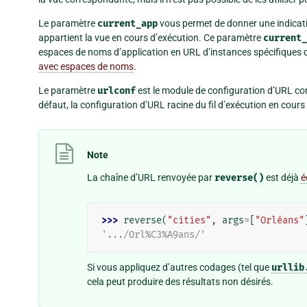
Le paramètre
current_app
vous permet de donner une indicatio
appartient la vue en cours d’exécution. Ce paramètre
current_
espaces de noms d’application en URL d’instances spécifiques d
avec espaces de noms
.
Le paramètre
urlconf
est le module de configuration d’URL cont
défaut, la configuration d’URL racine du fil d’exécution en cours e
Note
La chaîne d’URL renvoyée par
reverse()
est déjà
é
>>> 
reverse
(
"cities"
,
args
=
[
"Orléans"
'.../Orl%C3%A9ans/'
Si vous appliquez d’autres codages (tel que
urllib
cela peut produire des résultats non désirés.