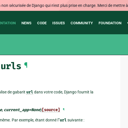
on sécurisée de Django qui n'est plus prise en charge. Merci de mettre à j
NTATION
NEWS
CODE
ISSUES
COMMUNITY
FOUNDATION
.urls
¶
alise de gabarit
url
dans votre code, Django fournit la
e
,
current_app
=
None
)
[source]
¶
i-même. Par exemple, étant donné l”
url
suivante :