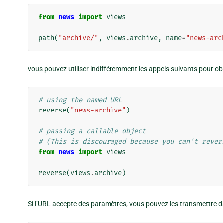
from
news
import
views
path
(
"archive/"
,
views
.
archive
,
name
=
"news-arc
vous pouvez utiliser indifféremment les appels suivants pour obt
# using the named URL
reverse
(
"news-archive"
)
# passing a callable object
# (This is discouraged because you can't rever
from
news
import
views
reverse
(
views
.
archive
)
Si l’URL accepte des paramètres, vous pouvez les transmettre 