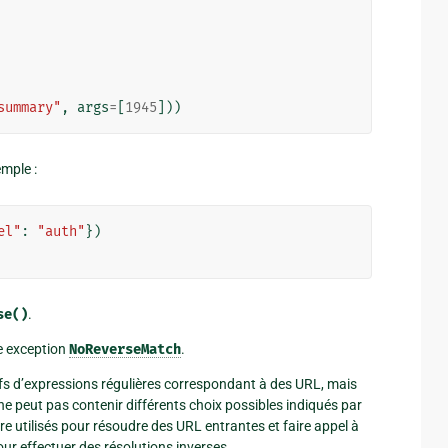
summary"
,
args
=
[
1945
]))
emple :
el"
:
"auth"
})
se()
.
e exception
NoReverseMatch
.
fs d’expressions régulières correspondant à des URL, mais
 ne peut pas contenir différents choix possibles indiqués par
re utilisés pour résoudre des URL entrantes et faire appel à
pour effectuer des résolutions inverses.