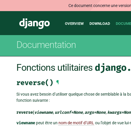
Ce document concerne une version n
Main
Django
OVERVIEW
DOWNLOAD
DOCUME
navigation
Documentation
Fonctions utilitaires
django
reverse()
¶
Si vous avez besoin d’utiliser quelque chose de semblable à la b
fonction suivante :
reverse
(
viewname
,
urlconf
=
None
,
args
=
None
,
kwargs
=
Non
viewname
peut être un
nom de motif d’URL
ou l’objet de vue lu