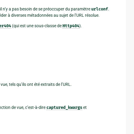
, il n’y a pas besoin de se préoccuper du paramètre
urlconf
.
der à diverses métadonnées au sujet de l’URL résolue.
er404
(qui est une sous-classe de
Http404
).
e, tels qu’ils ont été extraits de l’URL.
ction de vue, c’est-à-dire
captured_kwargs
et