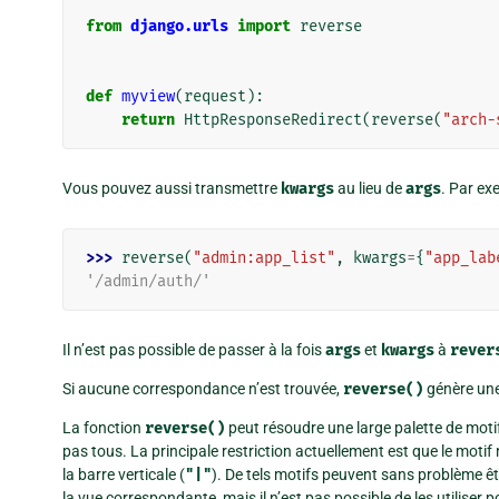
from
django.urls
import
reverse
def
myview
(
request
):
return
HttpResponseRedirect
(
reverse
(
"arch-
Vous pouvez aussi transmettre
kwargs
au lieu de
args
. Par ex
>>> 
reverse
(
"admin:app_list"
,
kwargs
=
{
"app_lab
'/admin/auth/'
Il n’est pas possible de passer à la fois
args
et
kwargs
à
rever
Si aucune correspondance n’est trouvée,
reverse()
génère un
La fonction
reverse()
peut résoudre une large palette de moti
pas tous. La principale restriction actuellement est que le motif
la barre verticale (
"|"
). De tels motifs peuvent sans problème êt
la vue correspondante, mais il n’est pas possible de les utiliser 