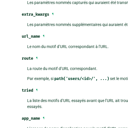
Les paramètres nommés capturés qui auraient été transmis à
extra_kwargs
¶
Les paramètres nommés supplémentaires qui auraient été 
url_name
¶
Le nom du motif d’URL correspondant à l’URL.
route
¶
La route du motif d’URL correspondant.
Par exemple, si
path('users/<id>/',
...)
set le mot
tried
¶
La liste des motifs d’URL essayés avant que l’URL ait tro
essayés.
app_name
¶