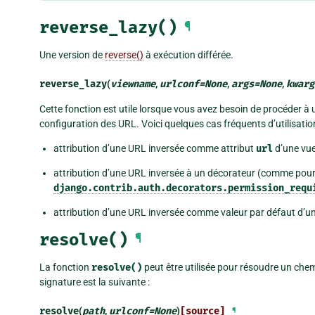
reverse_lazy()
¶
Une version de
reverse()
à exécution différée.
reverse_lazy
(
viewname
,
urlconf
=
None
,
args
=
None
,
kwarg
Cette fonction est utile lorsque vous avez besoin de procéder à
configuration des URL. Voici quelques cas fréquents d’utilisation
attribution d’une URL inversée comme attribut
url
d’une vue
attribution d’une URL inversée à un décorateur (comme pou
django.contrib.auth.decorators.permission_requ
attribution d’une URL inversée comme valeur par défaut d’u
resolve()
¶
La fonction
resolve()
peut être utilisée pour résoudre un che
signature est la suivante :
resolve
(
path
,
urlconf
=
None
)
[source]
¶