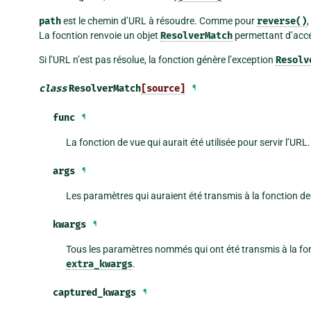
path
est le chemin d’URL à résoudre. Comme pour
reverse()
La focntion renvoie un objet
ResolverMatch
permettant d’accé
Si l’URL n’est pas résolue, la fonction génère l’exception
Resolv
class
ResolverMatch
[source]
¶
func
¶
La fonction de vue qui aurait été utilisée pour servir l’URL.
args
¶
Les paramètres qui auraient été transmis à la fonction de vu
kwargs
¶
Tous les paramètres nommés qui ont été transmis à la fon
extra_kwargs
.
captured_kwargs
¶