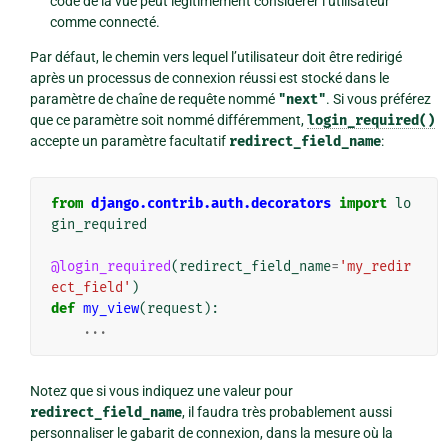
code de la vue peut légitimement considérer l’utilisateur
comme connecté.
Par défaut, le chemin vers lequel l’utilisateur doit être redirigé
après un processus de connexion réussi est stocké dans le
paramètre de chaîne de requête nommé
"next"
. Si vous préférez
que ce paramètre soit nommé différemment,
login_required()
accepte un paramètre facultatif
redirect_field_name
:
from
django.contrib.auth.decorators
import
lo
gin_required
@login_required
(
redirect_field_name
=
'my_redir
ect_field'
)
def
my_view
(
request
):
...
Notez que si vous indiquez une valeur pour
redirect_field_name
, il faudra très probablement aussi
personnaliser le gabarit de connexion, dans la mesure où la