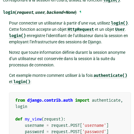
correspondre à la session en cours, utilisez la fonction
login()
.
login
(
request
,
user
,
backend
=
None
)
¶
Pour connecter un utilisateur à partir d’une vue, utilisez
login()
.
Cette fonction accepte un objet
HttpRequest
et un objet
User
.
login()
enregistre l’identifiant de l’utilisateur dans la session en
employant l’infrastructure des sessions de Django.
Notez que toute information définie durant la session anonyme
d’un utilisateur est conservée dans la session à la suite du
processus de connexion.
Cet exemple montre comment utiliser à la fois
authenticate()
et
login()
:
from
django.contrib.auth
import
authenticate
,
login
def
my_view
(
request
):
username
=
request
.
POST
[
'username'
]
password
=
request
.
POST
[
'password'
]