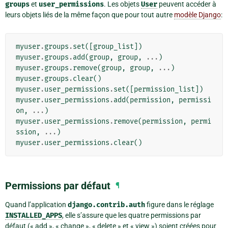
groups
et
user_permissions
. Les objets
User
peuvent accéder à
leurs objets liés de la même façon que pour tout autre
modèle Django
:
myuser
.
groups
.
set
([
group_list
])
myuser
.
groups
.
add
(
group
,
group
,
...
)
myuser
.
groups
.
remove
(
group
,
group
,
...
)
myuser
.
groups
.
clear
()
myuser
.
user_permissions
.
set
([
permission_list
])
myuser
.
user_permissions
.
add
(
permission
,
permissi
on
,
...
)
myuser
.
user_permissions
.
remove
(
permission
,
permi
ssion
,
...
)
myuser
.
user_permissions
.
clear
()
Permissions par défaut
¶
Quand l’application
django.contrib.auth
figure dans le réglage
INSTALLED_APPS
, elle s’assure que les quatre permissions par
défaut (« add », « change », « delete » et « view ») soient créées pour