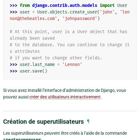
>>> 
from
django.contrib.auth.models
import
User
>>> 
user
=
User
.
objects
.
create_user
(
'john'
,
'len
non@thebeatles.com'
,
'johnpassword'
)
# At this point, user is a User object that has 
already been saved
# to the database. You can continue to change it
s attributes
# if you want to change other fields.
>>> 
user
.
last_name
=
'Lennon'
>>> 
user
.
save
()
Si vous avez installé l’interface d’administration de Django, vous
pouvez aussi
créer des utilisateurs interactivement
.
Création de superutilisateurs
¶
Les superutilisateurs peuvent être créés à l’aide de la commande
createsuperuser
: