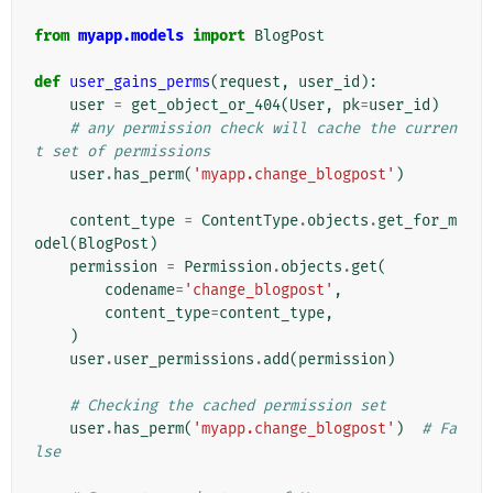
from
myapp.models
import
BlogPost
def
user_gains_perms
(
request
,
user_id
):
user
=
get_object_or_404
(
User
,
pk
=
user_id
)
# any permission check will cache the curren
t set of permissions
user
.
has_perm
(
'myapp.change_blogpost'
)
content_type
=
ContentType
.
objects
.
get_for_m
odel
(
BlogPost
)
permission
=
Permission
.
objects
.
get
(
codename
=
'change_blogpost'
,
content_type
=
content_type
,
)
user
.
user_permissions
.
add
(
permission
)
# Checking the cached permission set
user
.
has_perm
(
'myapp.change_blogpost'
)
# Fa
lse