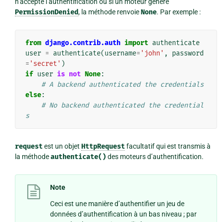
n’accepte l’authentification ou si un moteur génère
PermissionDenied
, la méthode renvoie
None
. Par exemple :
from
django.contrib.auth
import
authenticate
user
=
authenticate
(
username
=
'john'
,
password
=
'secret'
)
if
user
is
not
None
:
# A backend authenticated the credentials
else
:
# No backend authenticated the credential
s
request
est un objet
HttpRequest
facultatif qui est transmis à
la méthode
authenticate()
des moteurs d’authentification.
Note
Ceci est une manière d’authentifier un jeu de
données d’authentification à un bas niveau ; par