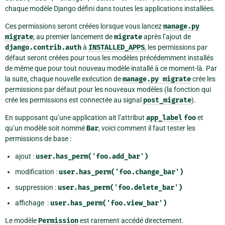
chaque modèle Django défini dans toutes les applications installées.
Ces permissions seront créées lorsque vous lancez
manage.py
migrate
; au premier lancement de
migrate
après l’ajout de
django.contrib.auth
à
INSTALLED_APPS
, les permissions par
défaut seront créées pour tous les modèles précédemment installés
de même que pour tout nouveau modèle installé à ce moment-là. Par
la suite, chaque nouvelle exécution de
manage.py
migrate
crée les
permissions par défaut pour les nouveaux modèles (la fonction qui
crée les permissions est connectée au signal
post_migrate
).
En supposant qu’une application ait l’attribut
app_label
foo
et
qu’un modèle soit nommé
Bar
, voici comment il faut tester les
permissions de base :
ajout :
user.has_perm('foo.add_bar')
modification :
user.has_perm('foo.change_bar')
suppression :
user.has_perm('foo.delete_bar')
affichage :
user.has_perm('foo.view_bar')
Le modèle
Permission
est rarement accédé directement.