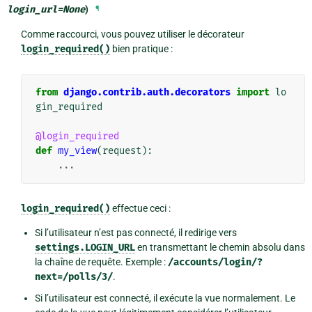
login_url
=
None
)
¶
Comme raccourci, vous pouvez utiliser le décorateur
login_required()
bien pratique :
from
django.contrib.auth.decorators
import
lo
gin_required
@login_required
def
my_view
(
request
):
...
login_required()
effectue ceci :
Si l’utilisateur n’est pas connecté, il redirige vers
settings.LOGIN_URL
en transmettant le chemin absolu dans
la chaîne de requête. Exemple :
/accounts/login/?
next=/polls/3/
.
Si l’utilisateur est connecté, il exécute la vue normalement. Le