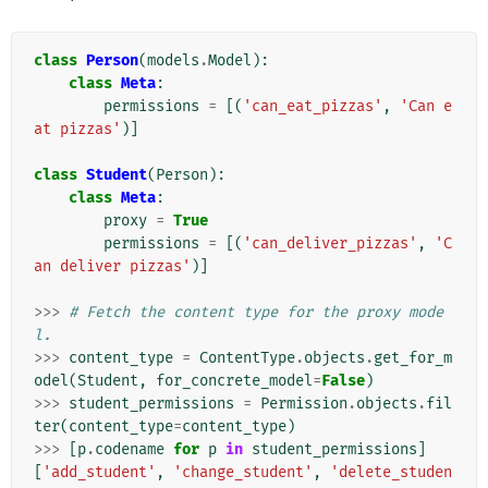
class
Person
(
models
.
Model
):
class
Meta
:
permissions
=
[(
'can_eat_pizzas'
,
'Can e
at pizzas'
)]
class
Student
(
Person
):
class
Meta
:
proxy
=
True
permissions
=
[(
'can_deliver_pizzas'
,
'C
an deliver pizzas'
)]
>>>
# Fetch the content type for the proxy mode
l.
>>>
content_type
=
ContentType
.
objects
.
get_for_m
odel
(
Student
,
for_concrete_model
=
False
)
>>>
student_permissions
=
Permission
.
objects
.
fil
ter
(
content_type
=
content_type
)
>>>
[
p
.
codename
for
p
in
student_permissions
]
[
'add_student'
,
'change_student'
,
'delete_studen