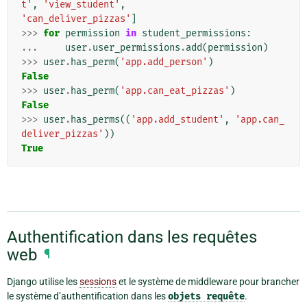
t'
,
'view_student'
,
'can_deliver_pizzas'
]
>>>
for
permission
in
student_permissions
:
...
user
.
user_permissions
.
add
(
permission
)
>>>
user
.
has_perm
(
'app.add_person'
)
False
>>>
user
.
has_perm
(
'app.can_eat_pizzas'
)
False
>>>
user
.
has_perms
((
'app.add_student'
,
'app.can_
deliver_pizzas'
))
True
Authentification dans les requêtes
web
¶
Django utilise les
sessions
et le système de middleware pour brancher
le système d’authentification dans les
objets
requête
.