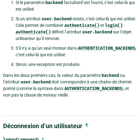
Si le paramètre
backend
factultatif est fourni, c’est celui-là qui
est utilisé.
Si un attribut
user.backend
existe, c’est celui-là qui est utilisé.
Cela permet de combiner
authenticate()
et
login()
:
authenticate()
définit l’attribut
user.backend
sur l’objet
utilisateur qu’il renvoie.
S’il n’y a qu’un seul moteur dans
AUTHENTICATION_BACKENDS
,
c’est celui-là qui est utilisé.
Sinon, une exception est produite.
Dans les deux premiers cas, la valeur du paramètre
backend
ou
l’attribut
user.backend
doit correspondre à une chaîne de chemin
pointé (comme la syntaxe dans
AUTHENTICATION_BACKENDS
), et
non pas la classe de moteur réelle.
Déconnexion d’un utilisateur
¶
logout
(
request
)
¶