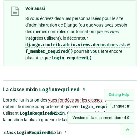
Voir aussi
Si vous écrivez des vues personnalisées pour le site
d’administration de Django (ou que vous avez besoin
des mêmes contrôles d’autorisation que les vues
intégrées utilisent), le décorateur
django.contrib.admin.views.decorators.staf
f_member_required()
pourrait vous être encore
plus utile que
login_required()
.
La classe mixin
LoginRequired
¶
Getting Help
Lors de l’utilisation des
vues fondées sur les classes
, vous pouvez
Langue :
fr
obtenir le même comportement qu’avec
login_required
en
utilisant
LoginRequiredMixin
. Cette classe mixin doit se trouver à
Version de la documentation :
4.0
la position la plus à gauche de la chaîne d’héritage.
class
LoginRequiredMixin
¶