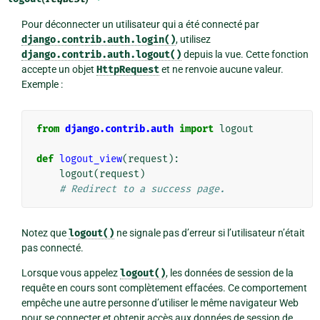
Pour déconnecter un utilisateur qui a été connecté par
django.contrib.auth.login()
, utilisez
django.contrib.auth.logout()
depuis la vue. Cette fonction
accepte un objet
HttpRequest
et ne renvoie aucune valeur.
Exemple :
from
django.contrib.auth
import
logout
def
logout_view
(
request
):
logout
(
request
)
# Redirect to a success page.
Notez que
logout()
ne signale pas d’erreur si l’utilisateur n’était
pas connecté.
Lorsque vous appelez
logout()
, les données de session de la
requête en cours sont complètement effacées. Ce comportement
empêche une autre personne d’utiliser le même navigateur Web
pour se connecter et obtenir accès aux données de session de