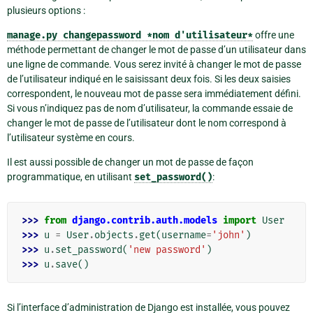
plusieurs options :
manage.py
changepassword
*nom
d'utilisateur*
offre une
méthode permettant de changer le mot de passe d’un utilisateur dans
une ligne de commande. Vous serez invité à changer le mot de passe
de l’utilisateur indiqué en le saisissant deux fois. Si les deux saisies
correspondent, le nouveau mot de passe sera immédiatement défini.
Si vous n’indiquez pas de nom d’utilisateur, la commande essaie de
changer le mot de passe de l’utilisateur dont le nom correspond à
l’utilisateur système en cours.
Il est aussi possible de changer un mot de passe de façon
programmatique, en utilisant
set_password()
:
>>> 
from
django.contrib.auth.models
import
User
>>> 
u
=
User
.
objects
.
get
(
username
=
'john'
)
>>> 
u
.
set_password
(
'new password'
)
>>> 
u
.
save
()
Si l’interface d’administration de Django est installée, vous pouvez