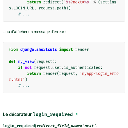
return
redirect
(
'
%s
?next=
%s
'
%
(
setting
s
.
LOGIN_URL
,
request
.
path
))
# ...
…ou d’afficher un message d’erreur :
from
django.shortcuts
import
render
def
my_view
(
request
):
if
not
request
.
user
.
is_authenticated
:
return
render
(
request
,
'myapp/login_erro
r.html'
)
# ...
Le décorateur
login_required
¶
login_required
(
redirect_field_name
=
'next'
,