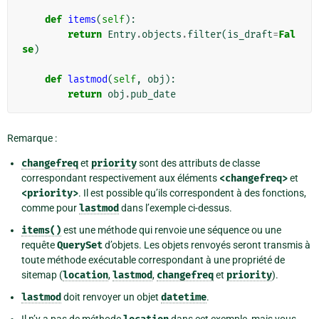
def
items
(
self
):
return
Entry
.
objects
.
filter
(
is_draft
=
Fal
se
)
def
lastmod
(
self
,
obj
):
return
obj
.
pub_date
Remarque :
changefreq
et
priority
sont des attributs de classe
correspondant respectivement aux éléments
<changefreq>
et
<priority>
. Il est possible qu’ils correspondent à des fonctions,
comme pour
lastmod
dans l’exemple ci-dessus.
items()
est une méthode qui renvoie une
séquence
ou une
requête
QuerySet
d’objets. Les objets renvoyés seront transmis à
toute méthode exécutable correspondant à une propriété de
sitemap (
location
,
lastmod
,
changefreq
et
priority
).
lastmod
doit renvoyer un objet
datetime
.