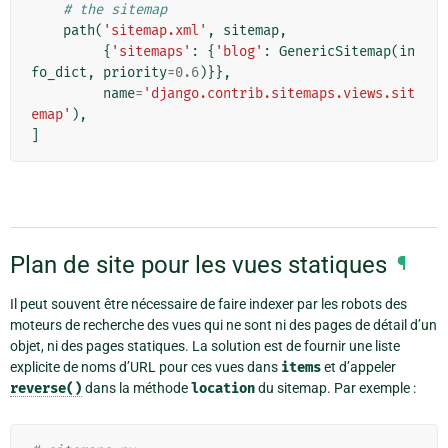
# the sitemap
path
(
'sitemap.xml'
,
sitemap
,
{
'sitemaps'
:
{
'blog'
:
GenericSitemap
(
in
fo_dict
,
priority
=
0.6
)}},
name
=
'django.contrib.sitemaps.views.sit
emap'
),
]
Plan de site pour les vues statiques
¶
Il peut souvent être nécessaire de faire indexer par les robots des
moteurs de recherche des vues qui ne sont ni des pages de détail d’un
objet, ni des pages statiques. La solution est de fournir une liste
explicite de noms d’URL pour ces vues dans
items
et d’appeler
reverse()
dans la méthode
location
du sitemap. Par exemple :