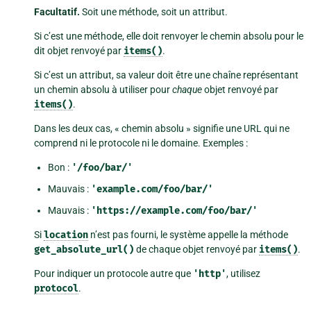
Facultatif.
Soit une méthode, soit un attribut.
Si c’est une méthode, elle doit renvoyer le chemin absolu pour le
dit objet renvoyé par
items()
.
Si c’est un attribut, sa valeur doit être une chaîne représentant
un chemin absolu à utiliser pour
chaque
objet renvoyé par
items()
.
Dans les deux cas, « chemin absolu » signifie une URL qui ne
comprend ni le protocole ni le domaine. Exemples :
Bon :
'/foo/bar/'
Mauvais :
'example.com/foo/bar/'
Mauvais :
'https://example.com/foo/bar/'
Si
location
n’est pas fourni, le système appelle la méthode
get_absolute_url()
de chaque objet renvoyé par
items()
.
Pour indiquer un protocole autre que
'http'
, utilisez
protocol
.