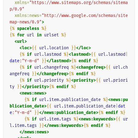
xmlns=
"https://www.sitemaps.org/schemas/sitema
p/0.9"
xmlns:news=
"http://www.google.com/schemas/site
map-news/0.9"
>
{%
spaceless
%}
{%
for
url
in
urlset
%}
<url>
<loc>
{{
url.location
}}
</loc>
{%
if
url.lastmod
%}
<lastmod>
{{
url.lastmod
|
date
:"Y-m-d"
}}
</lastmod>
{%
endif
%}
{%
if
url.changefreq
%}
<changefreq>
{{
url.ch
angefreq
}}
</changefreq>
{%
endif
%}
{%
if
url.priority
%}
<priority>
{{
url.priori
ty
}}
</priority>
{%
endif
%}
<news:news>
{%
if
url.item.publication_date
%}
<news:pu
blication_date>
{{
url.item.publication_date
|
dat
e
:"Y-m-d"
}}
</news:publication_date>
{%
endif
%}
{%
if
url.item.tags
%}
<news:keywords>
{{
ur
l.item.tags
}}
</news:keywords>
{%
endif
%}
</news:news>