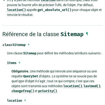
Il n’y a pas de méthode
location
dans cet exemple, mais vous
pouvez la fournir afin de préciser l’URL de l’objet. Par défaut,
location()
appelle
get_absolute_url()
pour chaque objet et
renvoie le résultat.
Référence de la classe
Sitemap
¶
class
Sitemap
¶
Une classe
Sitemap
peut définir les méthodes/attributs suivants :
items
¶
Obligatoire.
Une méthode qui renvoie une
séquence
ou une
requête
QuerySet
d’objets. Le système ne se soucie pas de
quel
type
d’objet il s’agit ; tout ce qui compte, c’est que ces
objets sont transmis aux méthodes
location()
,
lastmod()
,
changefreq()
et
priority()
.
location
¶