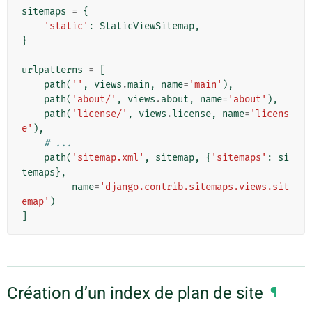
sitemaps
=
{
'static'
:
StaticViewSitemap
,
}
urlpatterns
=
[
path
(
''
,
views
.
main
,
name
=
'main'
),
path
(
'about/'
,
views
.
about
,
name
=
'about'
),
path
(
'license/'
,
views
.
license
,
name
=
'licens
e'
),
# ...
path
(
'sitemap.xml'
,
sitemap
,
{
'sitemaps'
:
si
temaps
},
name
=
'django.contrib.sitemaps.views.sit
emap'
)
]
Création d’un index de plan de site
¶