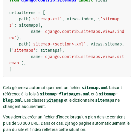
from
django.contrib.sitemaps
import
views
urlpatterns
=
[
path
(
'sitemap.xml'
,
views
.
index
,
{
'sitemap
s'
:
sitemaps
},
name
=
'django.contrib.sitemaps.views.ind
ex'
),
path
(
'sitemap-<section>.xml'
,
views
.
sitemap
,
{
'sitemaps'
:
sitemaps
},
name
=
'django.contrib.sitemaps.views.sit
emap'
),
]
Cela générera automatiquement un fichier
sitemap.xml
faisant
référence à la fois à
sitemap-flatpages.xml
et à
sitemap-
blog.xml
. Les classes
Sitemap
et le dictionnaire
sitemaps
ne
changent aucunement.
Vous devriez créer un fichier d’index lorsqu’un plan de site contient
plus de 50 000 URL. Dans ce cas, Django pagine automatiquement le
plan du site et l’index reflétera cette situation.