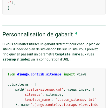
s'
),
]
Personnalisation de gabarit
¶
Si vous souhaitez utiliser un gabarit différent pour chaque plan de
site ou d’index de plan de site disponible sur un site, vous pouvez
l’indiquer en passant un paramètre
template_name
aux vues
sitemap
et
index
via la configuration d’URL :
from
django.contrib.sitemaps
import
views
urlpatterns
=
[
path
(
'custom-sitemap.xml'
,
views
.
index
,
{
'sitemaps'
:
sitemaps
,
'template_name'
:
'custom_sitemap.html'
},
name
=
'django.contrib.sitemaps.views.inde