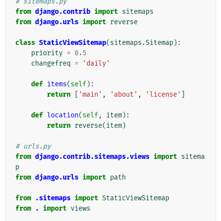
# sitemaps.py
from
django.contrib
import
sitemaps
from
django.urls
import
reverse
class
StaticViewSitemap
(
sitemaps
.
Sitemap
):
priority
=
0.5
changefreq
=
'daily'
def
items
(
self
):
return
[
'main'
,
'about'
,
'license'
]
def
location
(
self
,
item
):
return
reverse
(
item
)
# urls.py
from
django.contrib.sitemaps.views
import
sitema
p
from
django.urls
import
path
from
.sitemaps
import
StaticViewSitemap
from
.
import
views