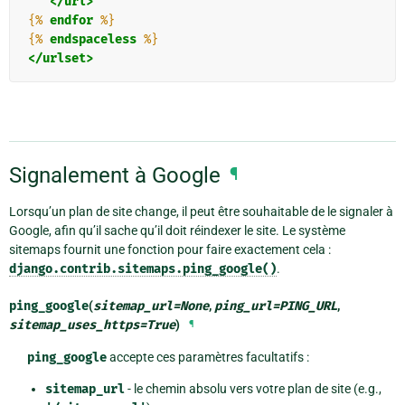
</url>
{%
endfor
%}
{%
endspaceless
%}
</urlset>
Signalement à Google
¶
Lorsqu’un plan de site change, il peut être souhaitable de le signaler à
Google, afin qu’il sache qu’il doit réindexer le site. Le système
sitemaps fournit une fonction pour faire exactement cela :
django.contrib.sitemaps.ping_google()
.
ping_google
(
sitemap_url
=
None
,
ping_url
=
PING_URL
,
sitemap_uses_https
=
True
)
¶
ping_google
accepte ces paramètres facultatifs :
sitemap_url
- le chemin absolu vers votre plan de site (e.g.,