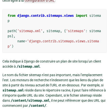
cette ligne à la
configuration d’URL
:
from
django.contrib.sitemaps.views
import
sitema
p
path
(
'sitemap.xml'
,
sitemap
,
{
'sitemaps'
:
sitema
ps
},
name
=
'django.contrib.sitemaps.views.sitema
p'
)
Cela indique à Django de construire un plan de site lorsqu’un client
accède à
/sitemap.xml
.
Le nom du fichier sitemap n’est pas important, mais l’emplacement
l’est. Les moteurs de recherche n’indexeront que les liens du plan de
site à partir du niveau actuel de l’URL et en-dessous. Par exemple, si
sitemap.xml
réside dans le répertoire racine, il peut faire référence à
n’importe quelle URL du site. Cependant, si le fichier sitemap réside
dans
/content/sitemap.xml
, il ne peut référencer que des URL qui
commencent par
/content/
.