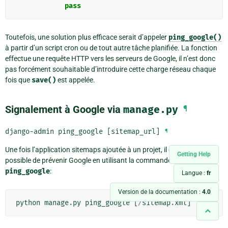
pass
Toutefois, une solution plus efficace serait d’appeler
ping_google()
à partir d’un script cron ou de tout autre tâche planifiée. La fonction
effectue une requête HTTP vers les serveurs de Google, il n’est donc
pas forcément souhaitable d’introduire cette charge réseau chaque
fois que
save()
est appelée.
Signalement à Google via
manage.py
¶
django-admin
ping_google
[sitemap_url]
¶
Une fois l’application sitemaps ajoutée à un projet, il est aussi
Getting Help
possible de prévenir Google en utilisant la commande de gestion
ping_google
:
Langue :
fr
Version de la documentation :
4.0
python
manage
.
py
ping_google
[
/
sitemap
.
xml
]