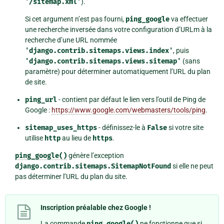
'/sitemap.xml'
).
Si cet argument n’est pas fourni,
ping_google
va effectuer
une recherche inversée dans votre configuration d’URLm à la
recherche d’une URL nommée
'django.contrib.sitemaps.views.index'
, puis
'django.contrib.sitemaps.views.sitemap'
(sans
paramètre) pour déterminer automatiquement l’URL du plan
de site.
ping_url
- contient par défaut le lien vers l’outil de Ping de
Google :
https://www.google.com/webmasters/tools/ping
.
sitemap_uses_https
- définissez-le à
False
si votre site
utilise
http
au lieu de
https
.
ping_google()
génère l’exception
django.contrib.sitemaps.SitemapNotFound
si elle ne peut
pas déterminer l’URL du plan du site.
Inscription préalable chez Google !
La commande
ping_google()
ne fonctionne que si