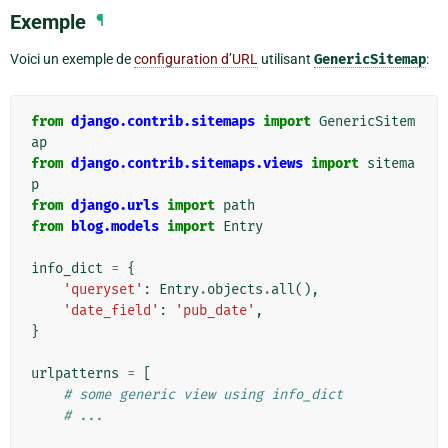
Exemple
¶
Voici un exemple de
configuration d’URL
utilisant
GenericSitemap
:
from
django.contrib.sitemaps
import
GenericSitem
ap
from
django.contrib.sitemaps.views
import
sitema
p
from
django.urls
import
path
from
blog.models
import
Entry
info_dict
=
{
'queryset'
:
Entry
.
objects
.
all
(),
'date_field'
:
'pub_date'
,
}
urlpatterns
=
[
# some generic view using info_dict
# ...