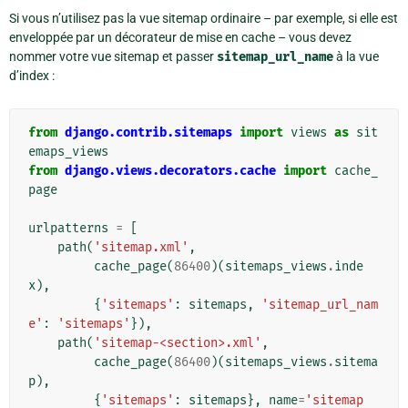
Si vous n’utilisez pas la vue sitemap ordinaire – par exemple, si elle est
enveloppée par un décorateur de mise en cache – vous devez
nommer votre vue sitemap et passer
sitemap_url_name
à la vue
d’index :
from
django.contrib.sitemaps
import
views
as
sit
emaps_views
from
django.views.decorators.cache
import
cache_
page
urlpatterns
=
[
path
(
'sitemap.xml'
,
cache_page
(
86400
)(
sitemaps_views
.
inde
x
),
{
'sitemaps'
:
sitemaps
,
'sitemap_url_nam
e'
:
'sitemaps'
}),
path
(
'sitemap-<section>.xml'
,
cache_page
(
86400
)(
sitemaps_views
.
sitema
p
),
{
'sitemaps'
:
sitemaps
},
name
=
'sitemap