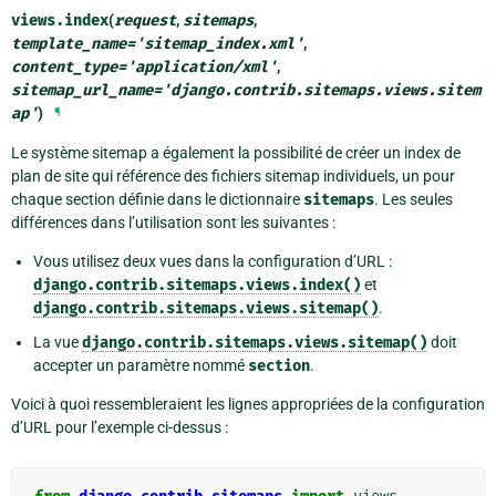
views.
index
(
request
,
sitemaps
,
template_name
=
'sitemap_index.xml'
,
content_type
=
'application/xml'
,
sitemap_url_name
=
'django.contrib.sitemaps.views.sitem
ap'
)
¶
Le système sitemap a également la possibilité de créer un index de
plan de site qui référence des fichiers sitemap individuels, un pour
chaque section définie dans le dictionnaire
sitemaps
. Les seules
différences dans l’utilisation sont les suivantes :
Vous utilisez deux vues dans la configuration d’URL :
django.contrib.sitemaps.views.index()
et
django.contrib.sitemaps.views.sitemap()
.
La vue
django.contrib.sitemaps.views.sitemap()
doit
accepter un paramètre nommé
section
.
Voici à quoi ressembleraient les lignes appropriées de la configuration
d’URL pour l’exemple ci-dessus :