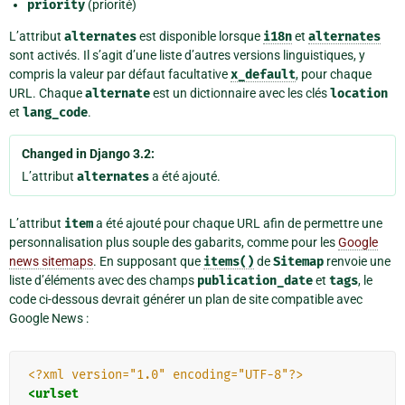
priority
(priorité)
L’attribut
alternates
est disponible lorsque
i18n
et
alternates
sont activés. Il s’agit d’une liste d’autres versions linguistiques, y
compris la valeur par défaut facultative
x_default
, pour chaque
URL. Chaque
alternate
est un dictionnaire avec les clés
location
et
lang_code
.
Changed in Django 3.2:
L’attribut
alternates
a été ajouté.
L’attribut
item
a été ajouté pour chaque URL afin de permettre une
personnalisation plus souple des gabarits, comme pour les
Google
news sitemaps
. En supposant que
items()
de
Sitemap
renvoie une
liste d’éléments avec des champs
publication_date
et
tags
, le
code ci-dessous devrait générer un plan de site compatible avec
Google News :
<?xml version="1.0" encoding="UTF-8"?>
<urlset