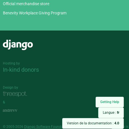
Official merchandise store
Benevity Workplace Giving Program
Django
Hosting by
In-kind donors
Design by
Getting Help
&
Langue :
fr
Version de la documentation :
4.0
© 2005-2026
Django Software Foundation
and individual contributors. Django is