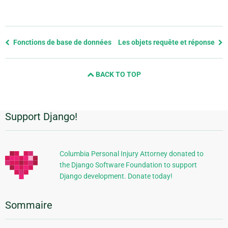
Previous
Fonctions de base de données
Les objets requête et réponse
page
and
BACK TO TOP
next
page
Support Django!
Informations
supplémentaires
Columbia Personal Injury Attorney donated to
the Django Software Foundation to support
Django development. Donate today!
Sommaire