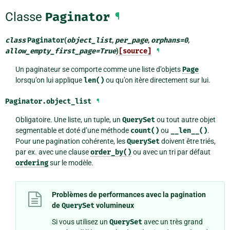
Classe
Paginator
¶
class
Paginator
(
object_list
,
per_page
,
orphans
=
0
,
allow_empty_first_page
=
True
)
[source]
¶
Un paginateur se comporte comme une liste d’objets
Page
lorsqu’on lui applique
len()
ou qu’on itère directement sur lui.
Paginator.
object_list
¶
Obligatoire. Une liste, un tuple, un
QuerySet
ou tout autre objet
segmentable et doté d’une méthode
count()
ou
__len__()
.
Pour une pagination cohérente, les
QuerySet
doivent être triés,
par ex. avec une clause
order_by()
ou avec un tri par défaut
ordering
sur le modèle.
Problèmes de performances avec la pagination
de
QuerySet
volumineux
Si vous utilisez un
QuerySet
avec un très grand