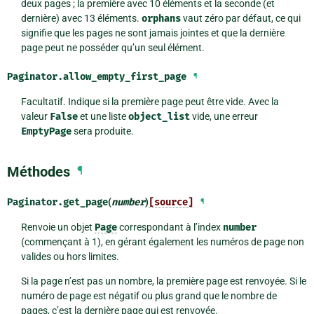
deux pages ; la première avec 10 éléments et la seconde (et
dernière) avec 13 éléments.
orphans
vaut zéro par défaut, ce qui
signifie que les pages ne sont jamais jointes et que la dernière
page peut ne posséder qu’un seul élément.
Paginator.
allow_empty_first_page
¶
Facultatif. Indique si la première page peut être vide. Avec la
valeur
False
et une liste
object_list
vide, une erreur
EmptyPage
sera produite.
Méthodes
¶
Paginator.
get_page
(
number
)
[source]
¶
Renvoie un objet
Page
correspondant à l’index
number
(commençant à 1), en gérant également les numéros de page non
valides ou hors limites.
Si la page n’est pas un nombre, la première page est renvoyée. Si le
numéro de page est négatif ou plus grand que le nombre de
pages, c’est la dernière page qui est renvoyée.