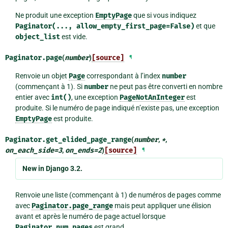
Ne produit une exception
EmptyPage
que si vous indiquez
Paginator(...,
allow_empty_first_page=False)
et que
object_list
est vide.
Paginator.
page
(
number
)
[source]
¶
Renvoie un objet
Page
correspondant à l’index
number
(commençant à 1). Si
number
ne peut pas être converti en nombre
entier avec
int()
, une exception
PageNotAnInteger
est
produite. Si le numéro de page indiqué n’existe pas, une exception
EmptyPage
est produite.
Paginator.
get_elided_page_range
(
number
,
*
,
on_each_side
=
3
,
on_ends
=
2
)
[source]
¶
New in Django 3.2.
Renvoie une liste (commençant à 1) de numéros de pages comme
avec
Paginator.page_range
mais peut appliquer une élision
avant et après le numéro de page actuel lorsque
Paginator.num_pages
est grand.