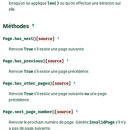
lorsqu’on lui applique
len()
ou qu’on effectue une itération sur
elle.
Méthodes
¶
Page.
has_next
()
[source]
¶
Renvoie
True
s’il existe une page suivante.
Page.
has_previous
()
[source]
¶
Renvoie
True
s’il existe une page précédente.
Page.
has_other_pages
()
[source]
¶
Renvoie
True
s’il existe une page suivante
ou
une page
précédente.
Page.
next_page_number
()
[source]
¶
Renvoie le prochain numéro de page. Génère
InvalidPage
s’il n’y
a pas de page suivante.