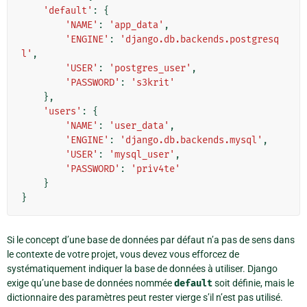
'default'
:
{
'NAME'
:
'app_data'
,
'ENGINE'
:
'django.db.backends.postgresq
l'
,
'USER'
:
'postgres_user'
,
'PASSWORD'
:
's3krit'
},
'users'
:
{
'NAME'
:
'user_data'
,
'ENGINE'
:
'django.db.backends.mysql'
,
'USER'
:
'mysql_user'
,
'PASSWORD'
:
'priv4te'
}
}
Si le concept d’une base de données par défaut n’a pas de sens dans
le contexte de votre projet, vous devez vous efforcez de
systématiquement indiquer la base de données à utiliser. Django
exige qu’une base de données nommée
default
soit définie, mais le
dictionnaire des paramètres peut rester vierge s’il n’est pas utilisé.