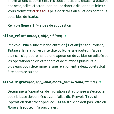
informations supplémentaires pouvant aider à choisir la base de
données, celles-ci seront contenues dans le dictionnaire
hints
.
Vous trouverez
ci-dessous
plus de détails au sujet des contenus
possibles de
hints
.
Renvoie
None
s’il n’y a pas de suggestion.
allow_relation
(
obj1
,
obj2
,
**hints
)
¶
Renvoie
True
si une relation entre
obj1
et
obj2
est autorisée,
False
si la relation est interdite ou
None
si le routeur n’a pas
d’avis. Il s’agit purement d’une opération de validation utilisée par
les opérations de clé étrangère et de relations plusieurs-à-
plusieurs pour déterminer si une relation entre deux objets doit
être permise ou non.
allow_migrate
(
db
,
app_label
,
model_name=None
,
**hints
)
¶
Détermine si l’opération de migration est autorisée à s’exécuter
pour la base de données ayant l’alias
db
. Renvoie
True
si
l’opération doit être appliquée,
False
si elle ne doit pas l’être ou
None
si le routeur n’a pas d’avis.