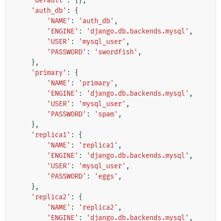
'default'
:
{},
'auth_db'
:
{
'NAME'
:
'auth_db'
,
'ENGINE'
:
'django.db.backends.mysql'
,
'USER'
:
'mysql_user'
,
'PASSWORD'
:
'swordfish'
,
},
'primary'
:
{
'NAME'
:
'primary'
,
'ENGINE'
:
'django.db.backends.mysql'
,
'USER'
:
'mysql_user'
,
'PASSWORD'
:
'spam'
,
},
'replica1'
:
{
'NAME'
:
'replica1'
,
'ENGINE'
:
'django.db.backends.mysql'
,
'USER'
:
'mysql_user'
,
'PASSWORD'
:
'eggs'
,
},
'replica2'
:
{
'NAME'
:
'replica2'
,
'ENGINE'
:
'django.db.backends.mysql'
,