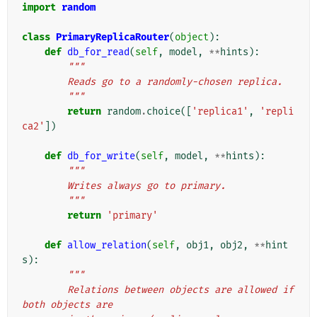
import
random
class
PrimaryReplicaRouter
(
object
):
def
db_for_read
(
self
,
model
,
**
hints
):
"""
        Reads go to a randomly-chosen replica.
        """
return
random
.
choice
([
'replica1'
,
'repli
ca2'
])
def
db_for_write
(
self
,
model
,
**
hints
):
"""
        Writes always go to primary.
        """
return
'primary'
def
allow_relation
(
self
,
obj1
,
obj2
,
**
hint
s
):
"""
        Relations between objects are allowed if 
both objects are