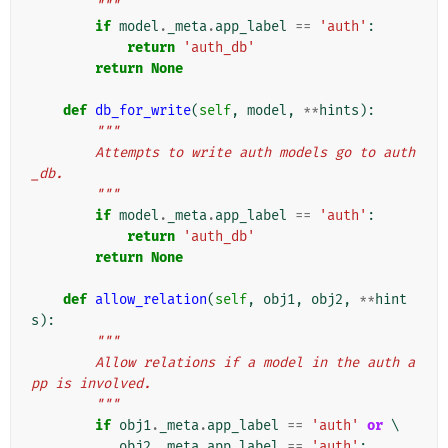
        """
if
model
.
_meta
.
app_label
==
'auth'
:
return
'auth_db'
return
None
def
db_for_write
(
self
,
model
,
**
hints
):
"""
        Attempts to write auth models go to auth
_db.
        """
if
model
.
_meta
.
app_label
==
'auth'
:
return
'auth_db'
return
None
def
allow_relation
(
self
,
obj1
,
obj2
,
**
hint
s
):
"""
        Allow relations if a model in the auth a
pp is involved.
        """
if
obj1
.
_meta
.
app_label
==
'auth'
or
 \

obj2
.
_meta
.
app_label
==
'auth'
: