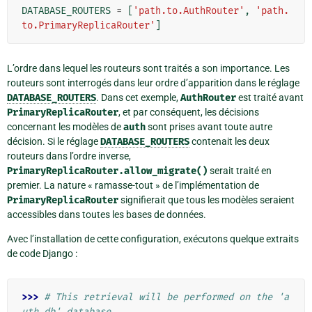
DATABASE_ROUTERS
=
[
'path.to.AuthRouter'
,
'path.
to.PrimaryReplicaRouter'
]
L’ordre dans lequel les routeurs sont traités a son importance. Les
routeurs sont interrogés dans leur ordre d’apparition dans le réglage
DATABASE_ROUTERS
. Dans cet exemple,
AuthRouter
est traité avant
PrimaryReplicaRouter
, et par conséquent, les décisions
concernant les modèles de
auth
sont prises avant toute autre
décision. Si le réglage
DATABASE_ROUTERS
contenait les deux
routeurs dans l’ordre inverse,
PrimaryReplicaRouter.allow_migrate()
serait traité en
premier. La nature « ramasse-tout » de l’implémentation de
PrimaryReplicaRouter
signifierait que tous les modèles seraient
accessibles dans toutes les bases de données.
Avec l’installation de cette configuration, exécutons quelque extraits
de code Django :
>>> 
# This retrieval will be performed on the 'a
uth_db' database