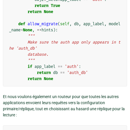
return
True
return
None
def
allow_migrate
(
self
,
db
,
app_label
,
model
_name
=
None
,
**
hints
):
"""
        Make sure the auth app only appears in t
he 'auth_db'
        database.
        """
if
app_label
==
'auth'
:
return
db
==
'auth_db'
return
None
Et nous voulons également un routeur pour que toutes les autres
applications envoient leurs requêtes vers la configuration
primaire/réplique, tout en choisissant au hasard une réplique pour la
lecture :