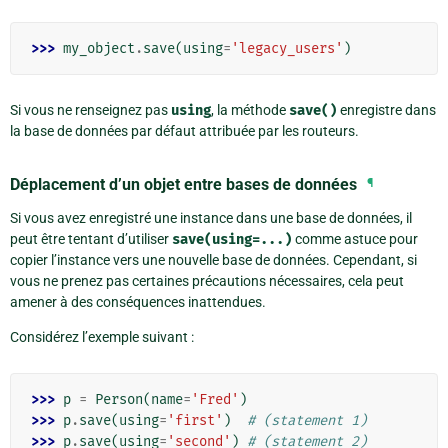
>>> 
my_object
.
save
(
using
=
'legacy_users'
)
Si vous ne renseignez pas
using
, la méthode
save()
enregistre dans
la base de données par défaut attribuée par les routeurs.
Déplacement d’un objet entre bases de données
¶
Si vous avez enregistré une instance dans une base de données, il
peut être tentant d’utiliser
save(using=...)
comme astuce pour
copier l’instance vers une nouvelle base de données. Cependant, si
vous ne prenez pas certaines précautions nécessaires, cela peut
amener à des conséquences inattendues.
Considérez l’exemple suivant :
>>> 
p
=
Person
(
name
=
'Fred'
)
>>> 
p
.
save
(
using
=
'first'
)
# (statement 1)
>>> 
p
.
save
(
using
=
'second'
)
# (statement 2)