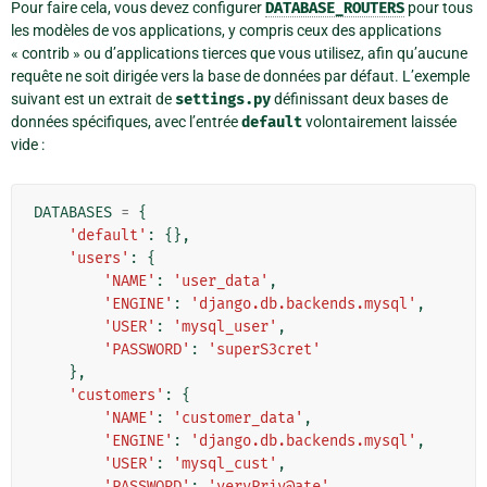
Pour faire cela, vous devez configurer
DATABASE_ROUTERS
pour tous
les modèles de vos applications, y compris ceux des applications
« contrib » ou d’applications tierces que vous utilisez, afin qu’aucune
requête ne soit dirigée vers la base de données par défaut. L’exemple
suivant est un extrait de
settings.py
définissant deux bases de
données spécifiques, avec l’entrée
default
volontairement laissée
vide :
DATABASES
=
{
'default'
:
{},
'users'
:
{
'NAME'
:
'user_data'
,
'ENGINE'
:
'django.db.backends.mysql'
,
'USER'
:
'mysql_user'
,
'PASSWORD'
:
'superS3cret'
},
'customers'
:
{
'NAME'
:
'customer_data'
,
'ENGINE'
:
'django.db.backends.mysql'
,
'USER'
:
'mysql_cust'
,
'PASSWORD'
:
'veryPriv@ate'