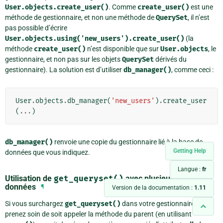
User.objects.create_user()
. Comme
create_user()
est une
méthode de gestionnaire, et non une méthode de
QuerySet
, il n’est
pas possible d’écrire
User.objects.using('new_users').create_user()
(la
méthode
create_user()
n’est disponible que sur
User.objects
, le
gestionnaire, et non pas sur les objets
QuerySet
dérivés du
gestionnaire). La solution est d’utiliser
db_manager()
, comme ceci :
User
.
objects
.
db_manager
(
'new_users'
)
.
create_user
(
...
)
db_manager()
renvoie une copie du gestionnaire lié à la base de
Getting Help
données que vous indiquez.
Langue :
fr
Utilisation de
get_queryset()
avec plusieurs bases de
données
¶
Version de la documentation :
1.11
Si vous surchargez
get_queryset()
dans votre gestionnaire,
prenez soin de soit appeler la méthode du parent (en utilisant