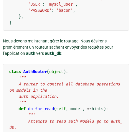
'USER'
:
'mysql_user'
,
'PASSWORD'
:
'bacon'
,
},
}
Nous devons maintenant gérer le routage. Nous désirons
premièrement un routeur sachant envoyer des requêtes pour
l’application
auth
vers
auth_db
:
class
AuthRouter
(
object
):
"""
    A router to control all database operations 
on models in the
    auth application.
    """
def
db_for_read
(
self
,
model
,
**
hints
):
"""
        Attempts to read auth models go to auth_
db.