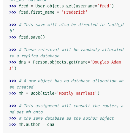
>>> 
fred
=
User
.
objects
.
get
(
username
=
'fred'
)
>>> 
fred
.
first_name
=
'Frederick'
>>> 
# This save will also be directed to 'auth_d
b'
>>> 
fred
.
save
()
>>> 
# These retrieval will be randomly allocated 
to a replica database
>>> 
dna
=
Person
.
objects
.
get
(
name
=
'Douglas Adam
s'
)
>>> 
# A new object has no database allocation wh
en created
>>> 
mh
=
Book
(
title
=
'Mostly Harmless'
)
>>> 
# This assignment will consult the router, a
nd set mh onto
>>> 
# the same database as the author object
>>> 
mh
.
author
=
dna