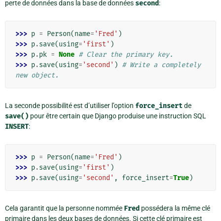
perte de données dans la base de données
second
:
>>> 
p
=
Person
(
name
=
'Fred'
)
>>> 
p
.
save
(
using
=
'first'
)
>>> 
p
.
pk
=
None
# Clear the primary key.
>>> 
p
.
save
(
using
=
'second'
)
# Write a completely 
new object.
La seconde possibilité est d’utiliser l’option
force_insert
de
save()
pour être certain que Django produise une instruction SQL
INSERT
:
>>> 
p
=
Person
(
name
=
'Fred'
)
>>> 
p
.
save
(
using
=
'first'
)
>>> 
p
.
save
(
using
=
'second'
,
force_insert
=
True
)
Cela garantit que la personne nommée
Fred
possédera la même clé
primaire dans les deux bases de données. Si cette clé primaire est