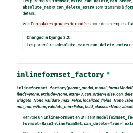
Les paramètres
formset
,
extra
,
can_delete
,
can_order
,
absolute_max
et
can_delete_extra
sont transmis à
for
détails.
Voir
Formulaires groupés de modèles
pour des exemples d’uti
Changed in Django 3.2:
Les paramètres
absolute_max
et
can_delete_extra
on
inlineformset_factory
¶
inlineformset_factory
(
parent_model
,
model
,
form=Model
fields=None
,
exclude=None
,
extra=3
,
can_order=False
,
can_dele
widgets=None
,
validate_max=False
,
localized_fields=None
,
lab
min_num=None
,
validate_min=False
,
field_classes=None
,
abso
Renvoie un
InlineFormSet
en utilisant
modelformset_fa
formset=
BaseInlineFormSet
,
can_delete=True
et
ext