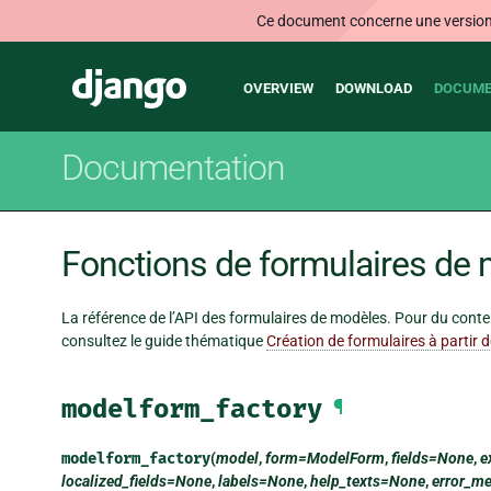
Ce document concerne une version n
Main
Django
OVERVIEW
DOWNLOAD
DOCUME
navigation
Documentation
Fonctions de formulaires de
La référence de l’API des formulaires de modèles. Pour du conten
consultez le guide thématique
Création de formulaires à partir 
modelform_factory
¶
modelform_factory
(
model
,
form=ModelForm
,
fields=None
,
e
localized_fields=None
,
labels=None
,
help_texts=None
,
error_m