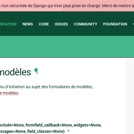
on sécurisée de Django qui n'est plus prise en charge. Merci de mettre à j
NTATION
NEWS
CODE
ISSUES
COMMUNITY
FOUNDATION
 modèles
¶
u d’initiation au sujet des formulaires de modèles,
de modèles
.
xclude=None
,
formfield_callback=None
,
widgets=None
,
essages=None
,
field_classes=None
)
¶