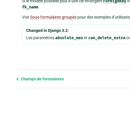
Si le modèle possède plus d’une clé étrangère
ForeignKey
v
fk_name
.
Voir
Sous-formulaires groupés
pour des exemples d’utilisati
Changed in Django 3.2:
Les paramètres
absolute_max
et
can_delete_extra
on
Previous
Champs de formulaires
page
and
next
page