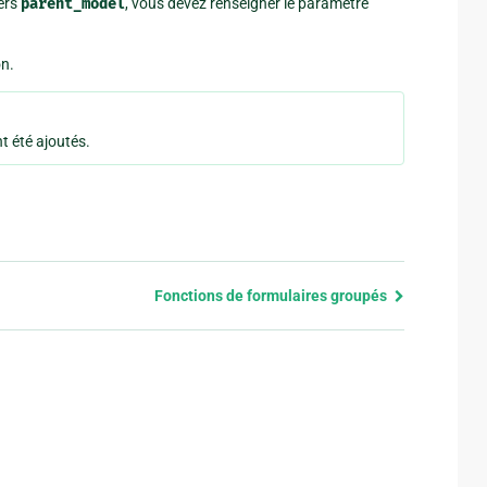
ers
parent_model
, vous devez renseigner le paramètre
on.
t été ajoutés.
Fonctions de formulaires groupés