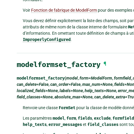
Voir
Fonction de fabrique de ModelForm
pour des exemples d’
Vous devez définir explicitement la liste des champs, soit 
attributs de même nom de la classe interne de formulaire
Me
d’informations. En omettant toute définition de champs à util
ImproperlyConfigured
.
modelformset_factory
¶
modelformset_factory
(
model
,
form=ModelForm
,
formfield
can_delete=False
,
can_order=False
,
max_num=None
,
fields=No
localized_fields=None
,
labels=None
,
help_texts=None
,
error_m
field_classes=None
,
absolute_max=None
,
can_delete_extra=Tru
Renvoie une classe
FormSet
pour la classe de modèle donné
Les paramètres
model
,
form
,
fields
,
exclude
,
formfield
help_texts
,
error_messages
et
field_classes
sont to