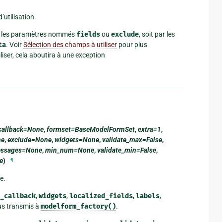
utilisation.
par les paramètres nommés
fields
ou
exclude
, soit par les
ta
. Voir
Sélection des champs à utiliser
pour plus
iser, cela aboutira à une exception
_callback=None
,
formset=BaseModelFormSet
,
extra=1
,
ne
,
exclude=None
,
widgets=None
,
validate_max=False
,
essages=None
,
min_num=None
,
validate_min=False
,
e
)
¶
e.
_callback
,
widgets
,
localized_fields
,
labels
,
us transmis à
modelform_factory()
.