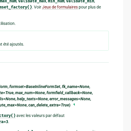
max_num
,
validate_max
,
min_num
,
validate_min
,
mset_factory()
. Voir
Jeux de formulaires
pour plus de
lisation.
t été ajoutés.
Form
,
formset=BaseInlineFormSet
,
fk_name=None
,
te=True
,
max_num=None
,
formfield_callback=None
,
els=None
,
help_texts=None
,
error_messages=None
,
lute_max=None
,
can_delete_extra=True
)
¶
ctory()
avec les valeurs par défaut
ra=3
.