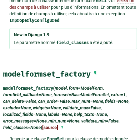
même nom de la classe interne de formulaire
Meta
. Voir
Sélection
des champs à utiliser
pour plus d’informations. En omettant toute
définition de champs à utiliser, cela aboutira à une exception
ImproperlyConfigured
.
New in Django 1.9:
Le paramètre nommé
field_classes
a été ajouté.
modelformset_factory
¶
modelformset_factory
(
model
,
form=ModelForm
,
formfield_callback=None
,
formset=BaseModelFormSet
,
extra=1
,
can_delete=False
,
can_order=False
,
max_num=None
,
fields=None
,
exclude=None
,
widgets=None
,
validate_max=False
,
localized_fields=None
,
labels=None
,
help_texts=None
,
error_messages=None
,
min_num=None
,
validate_min=False
,
field_classes=None
)
[source]
¶
Renvoie une classe
FormSet
pour la classe de modèle donnée.