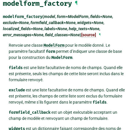
modelform_factory
¶
modelform_factory
(
model
,
form=ModelForm
,
fields=None
,
exclude=None
,
formfield_callback=None
,
widgets=None
,
localized_fields=None
,
labels=None
,
help_texts=None
,
error_messages=None
,
field_classes=None
)
[source]
¶
Renvoie une classe
ModelForm
pour le modèle donné. Le
paramètre facultatif
form
permet d’indiquer une classe de base
pour la construction du
ModelForm
.
fields
est une liste facultative de noms de champs. Quand elle
est présente, seuls les champs de cette liste seront inclus dans le
formulaire renvoyé.
exclude
est une liste facultative de noms de champs. Quand elle
est présente, les champs de cette liste sont exclus du formulaire
renvoyé, même s’ils figurent dans le paramètre
fields
.
formfield_callback
est un objet exécutable acceptant un
champ de modèle et renvoyant un champ de formulaire.
widgets
est un dictionnaire faisant correspondre des noms de