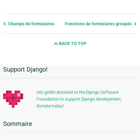
Previous
Champs de formulaires
Fonctions de formulaires groupés
page
and
BACK TO TOP
next
page
Support Django!
Informations
supplémentaires
stic gmbh donated to the Django Software
Foundation to support Django development.
Donate today!
Sommaire