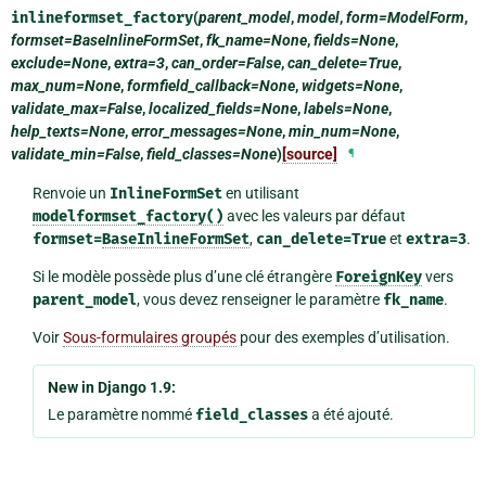
inlineformset_factory
(
parent_model
,
model
,
form=ModelForm
,
formset=BaseInlineFormSet
,
fk_name=None
,
fields=None
,
exclude=None
,
extra=3
,
can_order=False
,
can_delete=True
,
max_num=None
,
formfield_callback=None
,
widgets=None
,
validate_max=False
,
localized_fields=None
,
labels=None
,
help_texts=None
,
error_messages=None
,
min_num=None
,
validate_min=False
,
field_classes=None
)
[source]
¶
Renvoie un
InlineFormSet
en utilisant
modelformset_factory()
avec les valeurs par défaut
formset=
BaseInlineFormSet
,
can_delete=True
et
extra=3
.
Si le modèle possède plus d’une clé étrangère
ForeignKey
vers
parent_model
, vous devez renseigner le paramètre
fk_name
.
Voir
Sous-formulaires groupés
pour des exemples d’utilisation.
New in Django 1.9:
Le paramètre nommé
field_classes
a été ajouté.