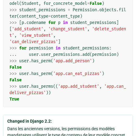
odel
(
Student
,
for_concrete_model
=
False
)
>>>
student_permissions
=
Permission
.
objects
.
fil
ter
(
content_type
=
content_type
)
>>>
[
p
.
codename
for
p
in
student_permissions
]
[
'add_student'
,
'change_student'
,
'delete_studen
t'
,
'view_student'
,
'can_deliver_pizzas'
]
>>>
for
permission
in
student_permissions
:
...
user
.
user_permissions
.
add
(
permission
)
>>>
user
.
has_perm
(
'app.add_person'
)
False
>>>
user
.
has_perm
(
'app.can_eat_pizzas'
)
False
>>>
user
.
has_perms
((
'app.add_student'
,
'app.can_
deliver_pizzas'
))
True
Changed in Django 2.2:
Dans les anciennes versions, les permissions des modèles
mandataires utilisent le type de contenu de leur modèle concret