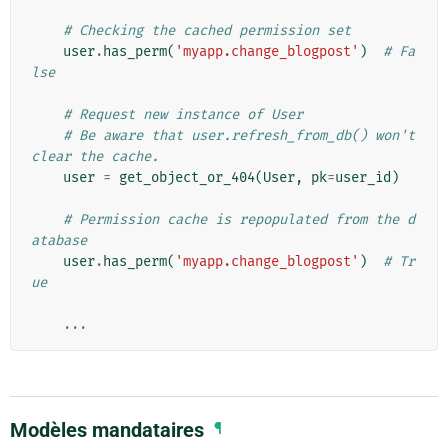
# Checking the cached permission set
user
.
has_perm
(
'myapp.change_blogpost'
)
# Fa
lse
# Request new instance of User
# Be aware that user.refresh_from_db() won't 
clear the cache.
user
=
get_object_or_404
(
User
,
pk
=
user_id
)
# Permission cache is repopulated from the d
atabase
user
.
has_perm
(
'myapp.change_blogpost'
)
# Tr
ue
...
Modèles mandataires
¶