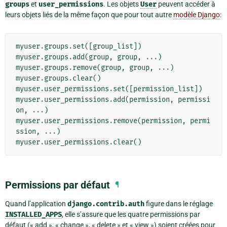
groups
et
user_permissions
. Les objets
User
peuvent accéder à
leurs objets liés de la même façon que pour tout autre
modèle Django
:
myuser
.
groups
.
set
([
group_list
])
myuser
.
groups
.
add
(
group
,
group
,
...
)
myuser
.
groups
.
remove
(
group
,
group
,
...
)
myuser
.
groups
.
clear
()
myuser
.
user_permissions
.
set
([
permission_list
])
myuser
.
user_permissions
.
add
(
permission
,
permissi
on
,
...
)
myuser
.
user_permissions
.
remove
(
permission
,
permi
ssion
,
...
)
myuser
.
user_permissions
.
clear
()
Permissions par défaut
¶
Quand l’application
django.contrib.auth
figure dans le réglage
INSTALLED_APPS
, elle s’assure que les quatre permissions par
défaut (« add », « change », « delete » et « view ») soient créées pour