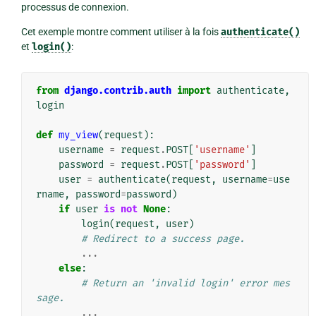
processus de connexion.
Cet exemple montre comment utiliser à la fois
authenticate()
et
login()
:
from
django.contrib.auth
import
authenticate
,
login
def
my_view
(
request
):
username
=
request
.
POST
[
'username'
]
password
=
request
.
POST
[
'password'
]
user
=
authenticate
(
request
,
username
=
use
rname
,
password
=
password
)
if
user
is
not
None
:
login
(
request
,
user
)
# Redirect to a success page.
...
else
:
# Return an 'invalid login' error mes
sage.
...