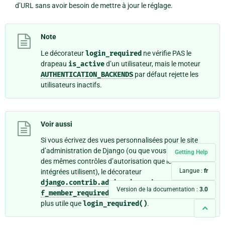
d’URL sans avoir besoin de mettre à jour le réglage.
Note
Le décorateur
login_required
ne vérifie PAS le
drapeau
is_active
d’un utilisateur, mais le moteur
AUTHENTICATION_BACKENDS
par défaut rejette les
utilisateurs inactifs.
Voir aussi
Si vous écrivez des vues personnalisées pour le site
d’administration de Django (ou que vous avez besoin
Getting Help
des mêmes contrôles d’autorisation que les vues
Langue :
fr
intégrées utilisent), le décorateur
django.contrib.admin.views.decorators.staf
Version de la documentation :
3.0
f_member_required()
pourrait vous être encore
plus utile que
login_required()
.