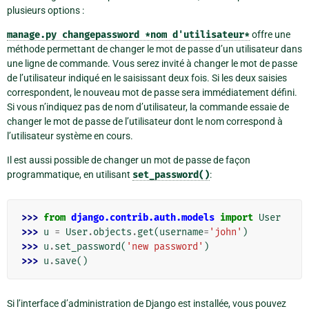
plusieurs options :
manage.py
changepassword
*nom
d'utilisateur*
offre une
méthode permettant de changer le mot de passe d’un utilisateur dans
une ligne de commande. Vous serez invité à changer le mot de passe
de l’utilisateur indiqué en le saisissant deux fois. Si les deux saisies
correspondent, le nouveau mot de passe sera immédiatement défini.
Si vous n’indiquez pas de nom d’utilisateur, la commande essaie de
changer le mot de passe de l’utilisateur dont le nom correspond à
l’utilisateur système en cours.
Il est aussi possible de changer un mot de passe de façon
programmatique, en utilisant
set_password()
:
>>> 
from
django.contrib.auth.models
import
User
>>> 
u
=
User
.
objects
.
get
(
username
=
'john'
)
>>> 
u
.
set_password
(
'new password'
)
>>> 
u
.
save
()
Si l’interface d’administration de Django est installée, vous pouvez