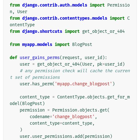
from
django.contrib.auth.models
import
Permissio
n
,
User
from
django.contrib.contenttypes.models
import
C
ontentType
from
django.shortcuts
import
get_object_or_404
from
myapp.models
import
BlogPost
def
user_gains_perms
(
request
,
user_id
):
user
=
get_object_or_404
(
User
,
pk
=
user_id
)
# any permission check will cache the curren
t set of permissions
user
.
has_perm
(
'myapp.change_blogpost'
)
content_type
=
ContentType
.
objects
.
get_for_m
odel
(
BlogPost
)
permission
=
Permission
.
objects
.
get
(
codename
=
'change_blogpost'
,
content_type
=
content_type
,
)
user
.
user_permissions
.
add
(
permission
)