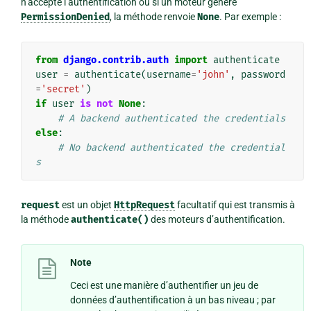
n’accepte l’authentification ou si un moteur génère
PermissionDenied
, la méthode renvoie
None
. Par exemple :
from
django.contrib.auth
import
authenticate
user
=
authenticate
(
username
=
'john'
,
password
=
'secret'
)
if
user
is
not
None
:
# A backend authenticated the credentials
else
:
# No backend authenticated the credential
s
request
est un objet
HttpRequest
facultatif qui est transmis à
la méthode
authenticate()
des moteurs d’authentification.
Note
Ceci est une manière d’authentifier un jeu de
données d’authentification à un bas niveau ; par