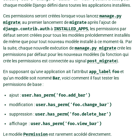
chaque modèle Django défini dans toutes les applications installées.
Ces permissions seront créées lorsque vous lancez
manage.py
migrate
; au premier lancement de
migrate
après l’ajout de
django.contrib.auth
à
INSTALLED_APPS
, les permissions par
défaut seront créées pour tous les modèles précédemment installés
de même que pour tout nouveau modèle installé à ce moment-là. Par
la suite, chaque nouvelle exécution de
manage.py
migrate
crée les
permissions par défaut pour les nouveaux modèles (la fonction qui
crée les permissions est connectée au signal
post_migrate
).
En supposant qu’une application ait l’attribut
app_label
foo
et
qu’un modèle soit nommé
Bar
, voici comment il faut tester les
permissions de base :
ajout :
user.has_perm('foo.add_bar')
modification :
user.has_perm('foo.change_bar')
suppression :
user.has_perm('foo.delete_bar')
affichage :
user.has_perm('foo.view_bar')
Le modèle
Permission
est rarement accédé directement.