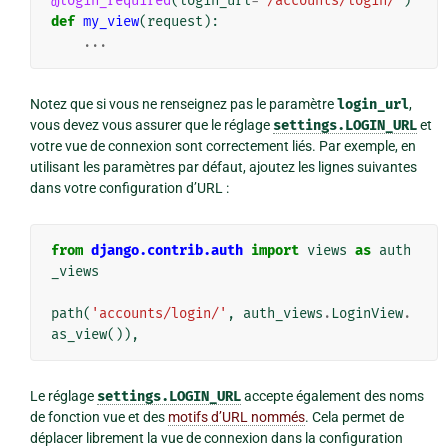
@login_required
(
login_url
=
'/accounts/login/'
)
def
my_view
(
request
):
...
Notez que si vous ne renseignez pas le paramètre
login_url
,
vous devez vous assurer que le réglage
settings.LOGIN_URL
et
votre vue de connexion sont correctement liés. Par exemple, en
utilisant les paramètres par défaut, ajoutez les lignes suivantes
dans votre configuration d’URL :
from
django.contrib.auth
import
views
as
auth
_views
path
(
'accounts/login/'
,
auth_views
.
LoginView
.
as_view
()),
Le réglage
settings.LOGIN_URL
accepte également des noms
de fonction vue et des
motifs d’URL nommés
. Cela permet de
déplacer librement la vue de connexion dans la configuration