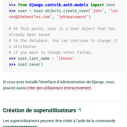
>>> 
from
django.contrib.auth.models
import
User
>>> 
user
=
User
.
objects
.
create_user
(
'john'
,
'len
non@thebeatles.com'
,
'johnpassword'
)
# At this point, user is a User object that has 
already been saved
# to the database. You can continue to change it
s attributes
# if you want to change other fields.
>>> 
user
.
last_name
=
'Lennon'
>>> 
user
.
save
()
Si vous avez installé l’interface d’administration de Django, vous
pouvez aussi
créer des utilisateurs interactivement
.
Création de superutilisateurs
¶
Les superutilisateurs peuvent être créés à l’aide de la commande
createsuperuser
: