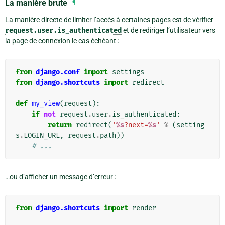
La manière brute
¶
La manière directe de limiter l’accès à certaines pages est de vérifier
request.user.is_authenticated
et de rediriger l’utilisateur vers
la page de connexion le cas échéant :
from
django.conf
import
settings
from
django.shortcuts
import
redirect
def
my_view
(
request
):
if
not
request
.
user
.
is_authenticated
:
return
redirect
(
'
%s
?next=
%s
'
%
(
setting
s
.
LOGIN_URL
,
request
.
path
))
# ...
…ou d’afficher un message d’erreur :
from
django.shortcuts
import
render