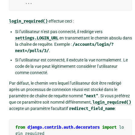
...
login_required()
effectue ceci :
Si l’utilisateur n’est pas connecté, il redirige vers
settings.LOGIN_URL
en transmettant le chemin absolu dans
la chaîne de requête. Exemple :
/accounts/login/?
next=/polls/3/
.
Si l’utilisateur est connecté, il exécute la vue normalement. Le
code de la vue peut légitimement considérer l’utilisateur
comme connecté.
Par défaut, le chemin vers lequel l’utilisateur doit être redirigé
après un processus de connexion réussi est stocké dans le
paramètre de chaîne de requête nommé
"next"
. Si vous préférez
que ce paramètre soit nommé différemment,
login_required()
accepte un paramètre facultatif
redirect_field_name
:
from
django.contrib.auth.decorators
import
lo
gin_required