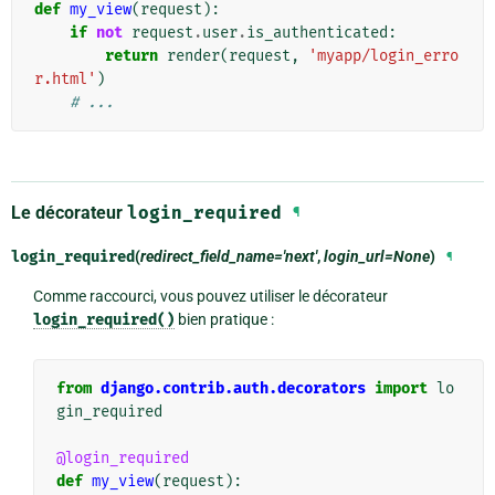
def
my_view
(
request
):
if
not
request
.
user
.
is_authenticated
:
return
render
(
request
,
'myapp/login_erro
r.html'
)
# ...
Le décorateur
login_required
¶
login_required
(
redirect_field_name='next'
,
login_url=None
)
¶
Comme raccourci, vous pouvez utiliser le décorateur
login_required()
bien pratique :
from
django.contrib.auth.decorators
import
lo
gin_required
@login_required
def
my_view
(
request
):