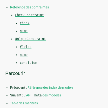
Référence des contraintes
CheckConstraint
check
name
UniqueConstraint
fields
name
condition
Parcourir
Précédent :
Référence des index de modèle
Suivant :
L’API
_meta
des modèles
Table des matières