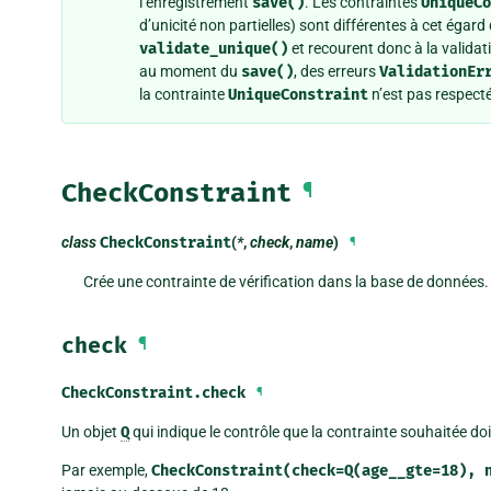
l’enregistrement
save()
. Les contraintes
UniqueCo
d’unicité non partielles) sont différentes à cet égard
validate_unique()
et recourent donc à la validat
au moment du
save()
, des erreurs
ValidationEr
la contrainte
UniqueConstraint
n’est pas respect
CheckConstraint
¶
class
CheckConstraint
(
*
,
check
,
name
)
¶
Crée une contrainte de vérification dans la base de données.
check
¶
CheckConstraint.
check
¶
Un objet
Q
qui indique le contrôle que la contrainte souhaitée doi
Par exemple,
CheckConstraint(check=Q(age__gte=18),