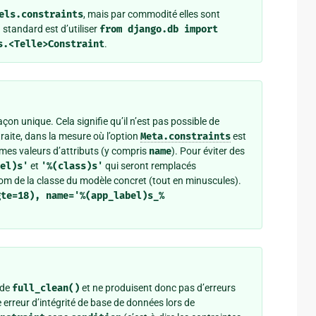
els.constraints
, mais par commodité elles sont
 standard est d’utiliser
from
django.db
import
s.<Telle>Constraint
.
on unique. Cela signifie qu’il n’est pas possible de
raite, dans la mesure où l’option
Meta.constraints
est
mes valeurs d’attributs (y compris
name
). Pour éviter des
el)s'
et
'%(class)s'
qui seront remplacés
 nom de la classe du modèle concret (tout en minuscules).
gte=18),
name='%(app_label)s_%
 de
full_clean()
et ne produisent donc pas d’erreurs
 erreur d’intégrité de base de données lors de