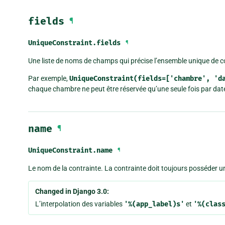
fields
¶
UniqueConstraint.
fields
¶
Une liste de noms de champs qui précise l’ensemble unique de col
Par exemple,
UniqueConstraint(fields=['chambre',
'd
chaque chambre ne peut être réservée qu’une seule fois par dat
name
¶
UniqueConstraint.
name
¶
Le nom de la contrainte. La contrainte doit toujours posséder 
Changed in Django 3.0:
L’interpolation des variables
'%(app_label)s'
et
'%(clas