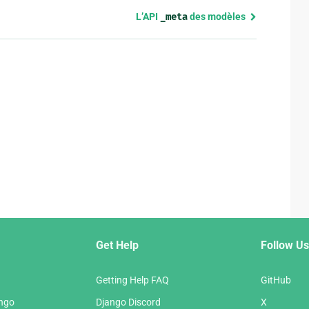
L’API
_meta
des modèles
Get Help
Follow Us
Getting Help FAQ
GitHub
ango
Django Discord
X