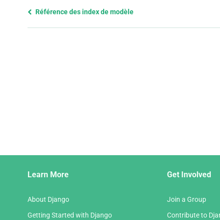
Previous
Référence des index de modèle
page
and
next
page
Django
Learn More
Get Involved
Links
About Django
Join a Group
Getting Started with Django
Contribute to Dj