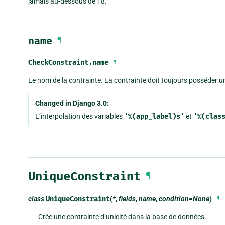
jamais au-dessous de 18.
name
¶
CheckConstraint.
name
¶
Le nom de la contrainte. La contrainte doit toujours posséder 
Changed in Django 3.0:
L’interpolation des variables
'%(app_label)s'
et
'%(clas
UniqueConstraint
¶
class
UniqueConstraint
(
*
,
fields
,
name
,
condition=None
)
¶
Crée une contrainte d’unicité dans la base de données.