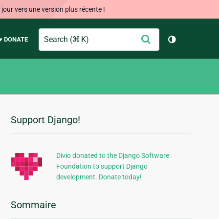
our vers une version plus récente !
Search
Envoyer
♥ DONATE
Changer de 
Support Django!
Informations
supplémentaires
Divio donated to the Django Software
Foundation to support Django
development. Donate today!
Sommaire