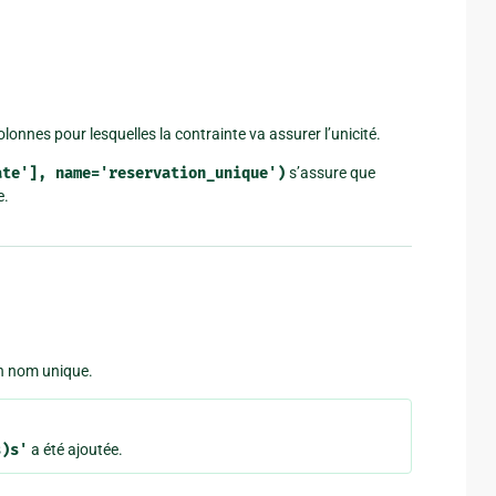
onnes pour lesquelles la contrainte va assurer l’unicité.
ate'],
name='reservation_unique')
s’assure que
e.
un nom unique.
s)s'
a été ajoutée.