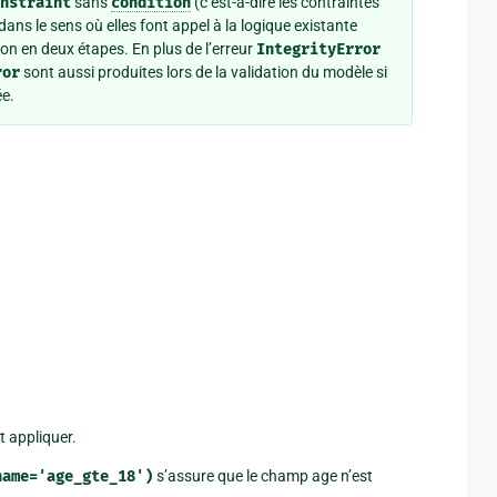
nstraint
sans
condition
(c’est-à-dire les contraintes
 dans le sens où elles font appel à la logique existante
ion en deux étapes. En plus de l’erreur
IntegrityError
ror
sont aussi produites lors de la validation du modèle si
ée.
t appliquer.
name='age_gte_18')
s’assure que le champ age n’est