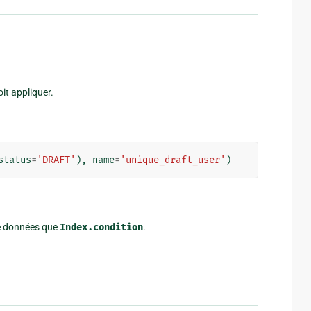
it appliquer.
status
=
'DRAFT'
),
name
=
'unique_draft_user'
)
de données que
Index.condition
.