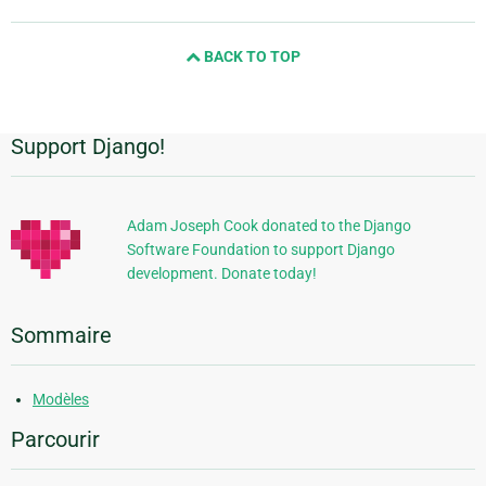
page
and
BACK TO TOP
next
page
Support Django!
Informations
supplémentaires
Adam Joseph Cook donated to the Django
Software Foundation to support Django
development. Donate today!
Sommaire
Modèles
Parcourir