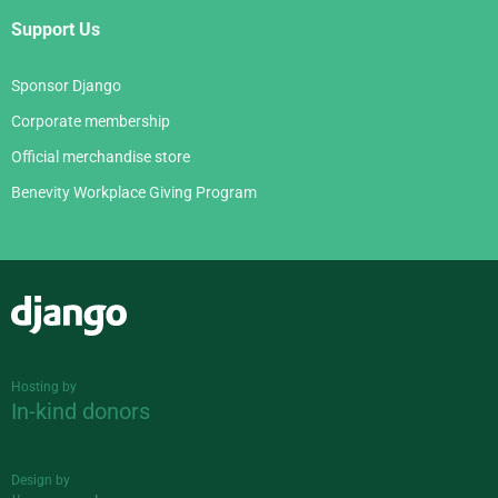
Support Us
Sponsor Django
Corporate membership
Official merchandise store
Benevity Workplace Giving Program
Django
Hosting by
In-kind donors
Design by