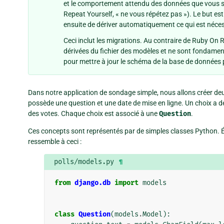
et le comportement attendu des données que vous s
Repeat Yourself, « ne vous répétez pas »). Le but est
ensuite de dériver automatiquement ce qui est nécessa
Ceci inclut les migrations. Au contraire de Ruby On 
dérivées du fichier des modèles et ne sont fondame
pour mettre à jour le schéma de la base de données 
Dans notre application de sondage simple, nous allons créer de
possède une question et une date de mise en ligne. Un choix a d
des votes. Chaque choix est associé à une
Question
.
Ces concepts sont représentés par de simples classes Python. Éd
ressemble à ceci :
polls/models.py
¶
from
django.db
import
models
class
Question
(
models
.
Model
):