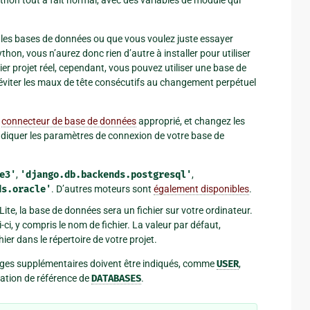
c les bases de données ou que vous voulez juste essayer
ython, vous n’aurez donc rien d’autre à installer pour utiliser
r projet réel, cependant, vous pouvez utiliser une base de
éviter les maux de tête consécutifs au changement perpétuel
e
connecteur de base de données
approprié, et changez les
diquer les paramètres de connexion de votre base de
e3'
,
'django.db.backends.postgresql'
,
ds.oracle'
. D’autres moteurs sont
également disponibles
.
ite, la base de données sera un fichier sur votre ordinateur.
ci, y compris le nom de fichier. La valeur par défaut,
chier dans le répertoire de votre projet.
lages supplémentaires doivent être indiqués, comme
USER
,
tation de référence de
DATABASES
.