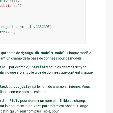
ength
=
200
)
published'
)
on_delete
=
models
.
CASCADE
)
gth
=
200
)
 qui hérite de
django.db.models.Model
. Chaque modèle
ntant un champ de la base de données pour ce modèle.
eld
– par exemple,
CharField
pour les champs de type
ela indique à Django le type de données que contient chaque
text
ou
pub_date
) est le nom du champ en interne. Vous
utilisera comme nom de colonne.
f) d’un
Field
pour donner un nom plus lisible au champ.
 pour la documentation. Si ce paramètre est absent, Django
éfini qu’un seul nom plus lisible, pour