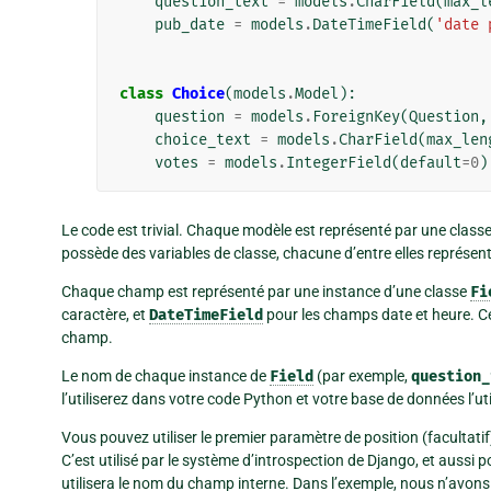
question_text
=
models
.
CharField
(
max_l
pub_date
=
models
.
DateTimeField
(
'date 
class
Choice
(
models
.
Model
):
question
=
models
.
ForeignKey
(
Question
,
choice_text
=
models
.
CharField
(
max_len
votes
=
models
.
IntegerField
(
default
=
0
)
Le code est trivial. Chaque modèle est représenté par une classe
possède des variables de classe, chacune d’entre elles représe
Chaque champ est représenté par une instance d’une classe
Fi
caractère, et
DateTimeField
pour les champs date et heure. C
champ.
Le nom de chaque instance de
Field
(par exemple,
question_
l’utiliserez dans votre code Python et votre base de données l’
Vous pouvez utiliser le premier paramètre de position (facultati
C’est utilisé par le système d’introspection de Django, et aussi
utilisera le nom du champ interne. Dans l’exemple, nous n’avons d