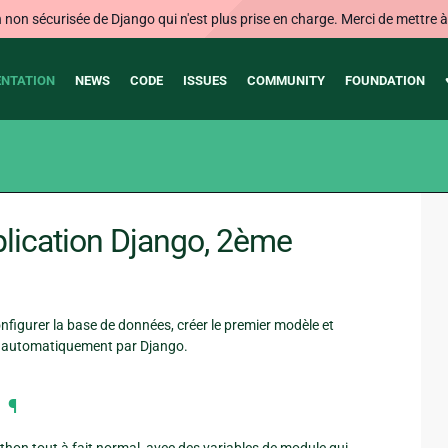
on sécurisée de Django qui n'est plus prise en charge. Merci de mettre à j
NTATION
NEWS
CODE
ISSUES
COMMUNITY
FOUNDATION
plication Django, 2ème
nfigurer la base de données, créer le premier modèle et
ré automatiquement par Django.
¶
thon tout à fait normal, avec des variables de module qui