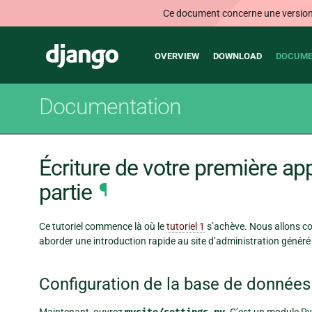
Ce document concerne une version n
Main
Django
OVERVIEW
DOWNLOAD
DOCUME
navigation
Documentation
Écriture de votre première ap
partie
¶
Ce tutoriel commence là où le
tutoriel 1
s’achève. Nous allons co
aborder une introduction rapide au site d’administration géné
Configuration de la base de données
Maintenant, ouvrez
. C’est un module Py