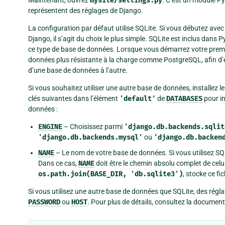
mysite/settings.py
représentent des réglages de Django.
La configuration par défaut utilise SQLite. Si vous débutez ave
Django, il s’agit du choix le plus simple. SQLite est inclus dans P
ce type de base de données. Lorsque vous démarrez votre premie
données plus résistante à la charge comme PostgreSQL, afin d’
d’une base de données à l’autre.
Si vous souhaitez utiliser une autre base de données, installez l
clés suivantes dans l’élément
'default'
de
DATABASES
pour in
données :
ENGINE
– Choisissez parmi
'django.db.backends.sqlit
'django.db.backends.mysql'
ou
'django.db.backen
NAME
– Le nom de votre base de données. Si vous utilisez SQL
Dans ce cas,
NAME
doit être le chemin absolu complet de celui-
os.path.join(BASE_DIR,
'db.sqlite3')
, stocke ce fi
Si vous utilisez une autre base de données que SQLite, des rég
PASSWORD
ou
HOST
. Pour plus de détails, consultez la documen