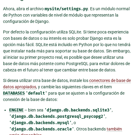
Ahora, abra el archivo
mysite/settings.py
. Es un módulo normal
de Python con variables de nivel de módulo que representan la
configuración de Django.
Por defecto la configuración utiliza SQLite. Si tiene poca experiencia
con bases de datos o su interés es solo probar Django esta es la
opción más fácil. SQLite está incluido en Python por lo que no tendrá
que instalar nada más para soportar su base de datos. Sin embargo,
al iniciar su primer proyecto real, es posible que desee utilizar una
base de datos más potente como PostgreSQL para evitar dolores de
cabeza en el futuro al tener que cambiar entre base de datos.
Si desea utilizar otra base de datos, instale los
conectores de base de
datos apropiados
, y cambie las siguientes claves en el ítem
DATABASES
'default'
para que se ajusten a la configuración de
conexión de la base de datos:
ENGINE
– bien sea
'django.db.backends.sqlite3'
,
'django.db.backends.postgresql_psycopg2'
,
'django.db.backends.mysql'
, o
'django.db.backends.oracle'
. Otros backends
también