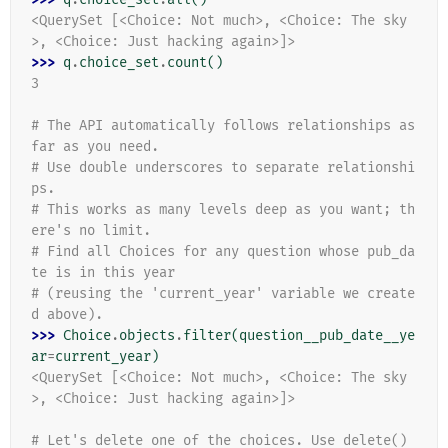
<QuerySet [<Choice: Not much>, <Choice: The sky
>, <Choice: Just hacking again>]>
>>> 
q
.
choice_set
.
count
()
3
# The API automatically follows relationships as 
far as you need.
# Use double underscores to separate relationshi
ps.
# This works as many levels deep as you want; th
ere's no limit.
# Find all Choices for any question whose pub_da
te is in this year
# (reusing the 'current_year' variable we create
d above).
>>> 
Choice
.
objects
.
filter
(
question__pub_date__ye
ar
=
current_year
)
<QuerySet [<Choice: Not much>, <Choice: The sky
>, <Choice: Just hacking again>]>
# Let's delete one of the choices. Use delete() 