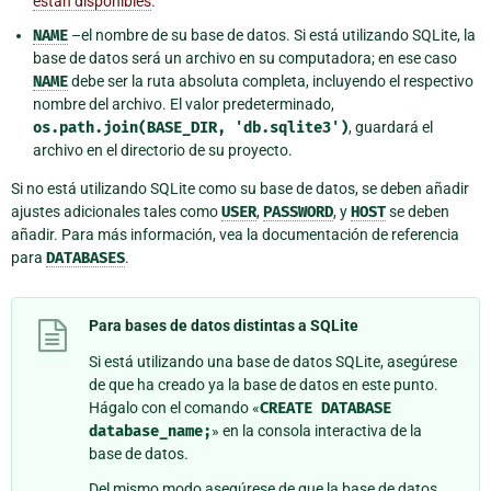
están disponibles
.
NAME
–el nombre de su base de datos. Si está utilizando SQLite, la
base de datos será un archivo en su computadora; en ese caso
NAME
debe ser la ruta absoluta completa, incluyendo el respectivo
nombre del archivo. El valor predeterminado,
os.path.join(BASE_DIR,
'db.sqlite3')
, guardará el
archivo en el directorio de su proyecto.
Si no está utilizando SQLite como su base de datos, se deben añadir
ajustes adicionales tales como
USER
,
PASSWORD
, y
HOST
se deben
añadir. Para más información, vea la documentación de referencia
para
DATABASES
.
Para bases de datos distintas a SQLite
Si está utilizando una base de datos SQLite, asegúrese
de que ha creado ya la base de datos en este punto.
Hágalo con el comando «
CREATE
DATABASE
database_name;
» en la consola interactiva de la
base de datos.
Del mismo modo asegúrese de que la base de datos