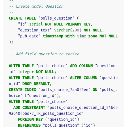
--
-- Create model Question
--
CREATE
TABLE
"polls_question"
(
"id"
serial
NOT
NULL
PRIMARY
KEY
,
"question_text"
varchar
(
200
)
NOT
NULL
,
"pub_date"
timestamp
with
time
zone
NOT
NULL
);
--
-- Add field question to choice
--
ALTER
TABLE
"polls_choice"
ADD
COLUMN
"question_
id"
integer
NOT
NULL
;
ALTER
TABLE
"polls_choice"
ALTER
COLUMN
"questio
n_id"
DROP
DEFAULT
;
CREATE
INDEX
"polls_choice_7aa0f6ee"
ON
"polls_c
hoice"
(
"question_id"
);
ALTER
TABLE
"polls_choice"
ADD
CONSTRAINT
"polls_choice_question_id_246c9
9a640fbbd72_fk_polls_question_id"
FOREIGN
KEY
(
"question_id"
)
REFERENCES
"polls_question"
(
"id"
)