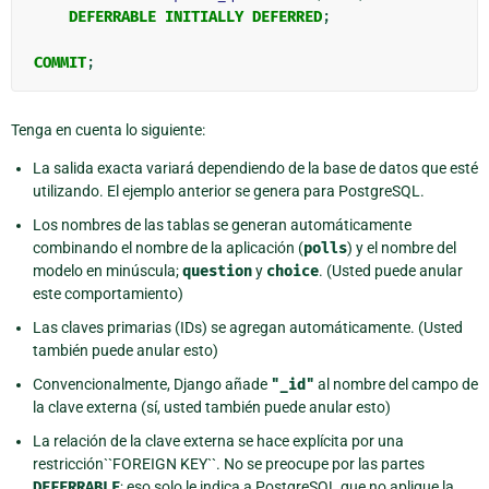
DEFERRABLE
INITIALLY
DEFERRED
;
COMMIT
;
Tenga en cuenta lo siguiente:
La salida exacta variará dependiendo de la base de datos que esté
utilizando. El ejemplo anterior se genera para PostgreSQL.
Los nombres de las tablas se generan automáticamente
combinando el nombre de la aplicación (
polls
) y el nombre del
modelo en minúscula;
question
y
choice
. (Usted puede anular
este comportamiento)
Las claves primarias (IDs) se agregan automáticamente. (Usted
también puede anular esto)
Convencionalmente, Django añade
"_id"
al nombre del campo de
la clave externa (sí, usted también puede anular esto)
La relación de la clave externa se hace explícita por una
restricción``FOREIGN KEY``. No se preocupe por las partes
DEFERRABLE
; eso solo le indica a PostgreSQL que no aplique la