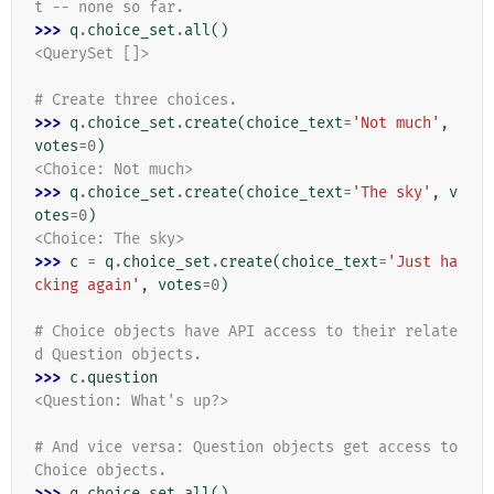
t -- none so far.
>>> 
q
.
choice_set
.
all
()
<QuerySet []>
# Create three choices.
>>> 
q
.
choice_set
.
create
(
choice_text
=
'Not much'
,
votes
=
0
)
<Choice: Not much>
>>> 
q
.
choice_set
.
create
(
choice_text
=
'The sky'
,
v
otes
=
0
)
<Choice: The sky>
>>> 
c
=
q
.
choice_set
.
create
(
choice_text
=
'Just ha
cking again'
,
votes
=
0
)
# Choice objects have API access to their relate
d Question objects.
>>> 
c
.
question
<Question: What's up?>
# And vice versa: Question objects get access to 
Choice objects.
>>> 
q
.
choice_set
.
all
()