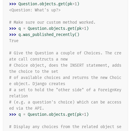
>>> 
Question
.
objects
.
get
(
pk
=
1
)
<Question: What's up?>
# Make sure our custom method worked.
>>> 
q
=
Question
.
objects
.
get
(
pk
=
1
)
>>> 
q
.
was_published_recently
()
True
# Give the Question a couple of Choices. The cre
ate call constructs a new
# Choice object, does the INSERT statement, adds 
the choice to the set
# of available choices and returns the new Choic
e object. Django creates
# a set to hold the "other side" of a ForeignKey 
relation
# (e.g. a question's choice) which can be access
ed via the API.
>>> 
q
=
Question
.
objects
.
get
(
pk
=
1
)
# Display any choices from the related object se