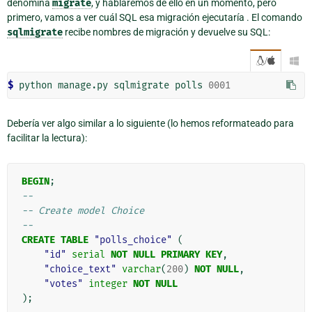
denomina
migrate
, y hablaremos de ello en un momento, pero
primero, vamos a ver cuál SQL esa migración ejecutaría . El comando
sqlmigrate
recibe nombres de migración y devuelve su SQL:
/

$
 python manage.py sqlmigrate polls 
0001
Debería ver algo similar a lo siguiente (lo hemos reformateado para
facilitar la lectura):
BEGIN
;
--
-- Create model Choice
--
CREATE
TABLE
"polls_choice"
(
"id"
serial
NOT
NULL
PRIMARY
KEY
,
"choice_text"
varchar
(
200
)
NOT
NULL
,
"votes"
integer
NOT
NULL
);