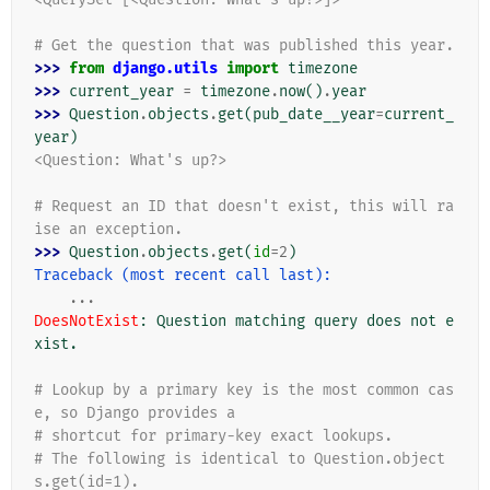
# Get the question that was published this year.
>>> 
from
django.utils
import
timezone
>>> 
current_year
=
timezone
.
now
()
.
year
>>> 
Question
.
objects
.
get
(
pub_date__year
=
current_
year
)
<Question: What's up?>
# Request an ID that doesn't exist, this will ra
ise an exception.
>>> 
Question
.
objects
.
get
(
id
=
2
)
Traceback (most recent call last):
...
DoesNotExist
: 
Question matching query does not e
xist.
# Lookup by a primary key is the most common cas
e, so Django provides a
# shortcut for primary-key exact lookups.
# The following is identical to Question.object
s.get(id=1).