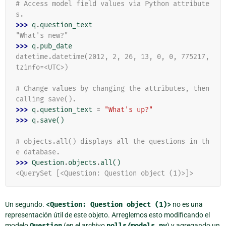
# Access model field values via Python attribute
s.
>>> 
q
.
question_text
"What's new?"
>>> 
q
.
pub_date
datetime.datetime(2012, 2, 26, 13, 0, 0, 775217, 
tzinfo=<UTC>)
# Change values by changing the attributes, then 
calling save().
>>> 
q
.
question_text
=
"What's up?"
>>> 
q
.
save
()
# objects.all() displays all the questions in th
e database.
>>> 
Question
.
objects
.
all
()
<QuerySet [<Question: Question object (1)>]>
Un segundo.
<Question:
Question
object
(1)>
no es una
representación útil de este objeto. Arreglemos esto modificando el
modelo
Question
(en el archivo
polls/models.py
) y agregando un