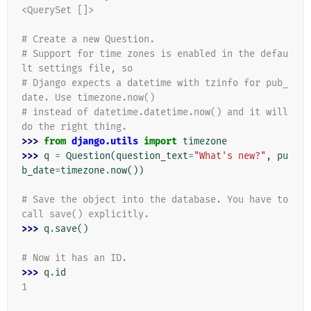
<QuerySet []>
# Create a new Question.
# Support for time zones is enabled in the defau
lt settings file, so
# Django expects a datetime with tzinfo for pub_
date. Use timezone.now()
# instead of datetime.datetime.now() and it will 
do the right thing.
>>> 
from
django.utils
import
timezone
>>> 
q
=
Question
(
question_text
=
"What's new?"
,
pu
b_date
=
timezone
.
now
())
# Save the object into the database. You have to 
call save() explicitly.
>>> 
q
.
save
()
# Now it has an ID.
>>> 
q
.
id
1