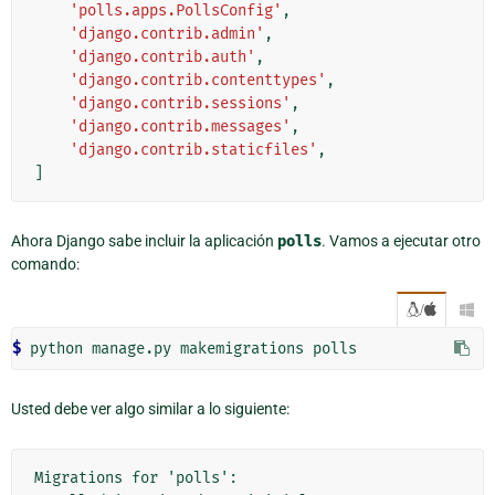
'polls.apps.PollsConfig'
,
'django.contrib.admin'
,
'django.contrib.auth'
,
'django.contrib.contenttypes'
,
'django.contrib.sessions'
,
'django.contrib.messages'
,
'django.contrib.staticfiles'
,
]
Ahora Django sabe incluir la aplicación
polls
. Vamos a ejecutar otro
comando:
/

$
Usted debe ver algo similar a lo siguiente:
Migrations for 'polls':
