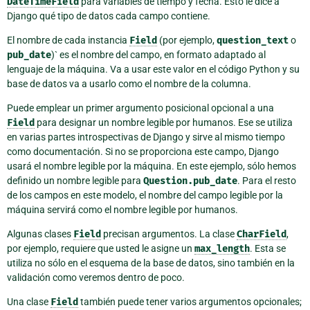
DateTimeField
para variables de tiempo y fecha. Esto le dice a
Django qué tipo de datos cada campo contiene.
El nombre de cada instancia
Field
(por ejemplo,
question_text
o
pub_date
)` es el nombre del campo, en formato adaptado al
lenguaje de la máquina. Va a usar este valor en el código Python y su
base de datos va a usarlo como el nombre de la columna.
Puede emplear un primer argumento posicional opcional a una
Field
para designar un nombre legible por humanos. Ese se utiliza
en varias partes introspectivas de Django y sirve al mismo tiempo
como documentación. Si no se proporciona este campo, Django
usará el nombre legible por la máquina. En este ejemplo, sólo hemos
definido un nombre legible para
Question.pub_date
. Para el resto
de los campos en este modelo, el nombre del campo legible por la
máquina servirá como el nombre legible por humanos.
Algunas clases
Field
precisan argumentos. La clase
CharField
,
por ejemplo, requiere que usted le asigne un
max_length
. Esta se
utiliza no sólo en el esquema de la base de datos, sino también en la
validación como veremos dentro de poco.
Una clase
Field
también puede tener varios argumentos opcionales;