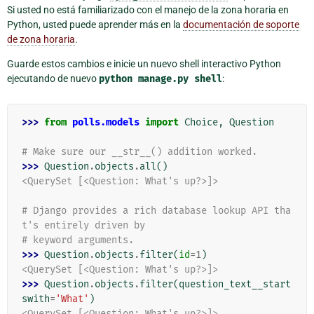
Si usted no está familiarizado con el manejo de la zona horaria en
Python, usted puede aprender más en la
documentación de soporte
de zona horaria
.
Guarde estos cambios e inicie un nuevo shell interactivo Python
ejecutando de nuevo
python
manage.py
shell
:
>>> 
from
polls.models
import
Choice
,
Question
# Make sure our __str__() addition worked.
>>> 
Question
.
objects
.
all
()
<QuerySet [<Question: What's up?>]>
# Django provides a rich database lookup API tha
t's entirely driven by
# keyword arguments.
>>> 
Question
.
objects
.
filter
(
id
=
1
)
<QuerySet [<Question: What's up?>]>
>>> 
Question
.
objects
.
filter
(
question_text__start
swith
=
'What'
)
<QuerySet [<Question: What's up?>]>