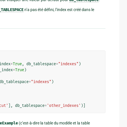
_TABLESPACE
n’a pas été défini, l’index est créé dans le
index
=
True
,
db_tablespace
=
"indexes"
)
_index
=
True
)
db_tablespace
=
"indexes"
)
cut'
],
db_tablespace
=
'other_indexes'
)]
eExample
(c’est-à-dire la table du modèle et la table