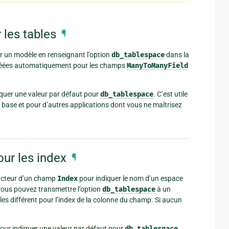
 les tables
¶
ar un modèle en renseignant l’option
db_tablespace
dans la
 créées automatiquement pour les champs
ManyToManyField
quer une valeur par défaut pour
db_tablespace
. C’est utile
e base et pour d’autres applications dont vous ne maîtrisez
ur les index
¶
ucteur d’un champ
Index
pour indiquer le nom d’un espace
, vous pouvez transmettre l’option
db_tablespace
à un
es différent pour l’index de la colonne du champ. Si aucun
.
our indiquer une valeur par défaut pour
db_tablespace
.