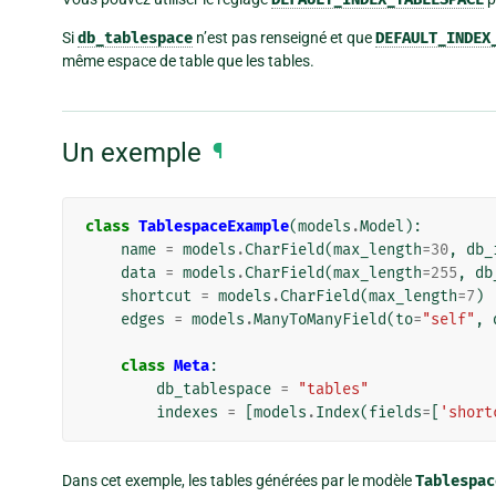
Si
db_tablespace
n’est pas renseigné et que
DEFAULT_INDEX
même espace de table que les tables.
Un exemple
¶
class
TablespaceExample
(
models
.
Model
):
name
=
models
.
CharField
(
max_length
=
30
,
db_
data
=
models
.
CharField
(
max_length
=
255
,
db
shortcut
=
models
.
CharField
(
max_length
=
7
)
edges
=
models
.
ManyToManyField
(
to
=
"self"
,
class
Meta
:
db_tablespace
=
"tables"
indexes
=
[
models
.
Index
(
fields
=
[
'short
Dans cet exemple, les tables générées par le modèle
Tablespac