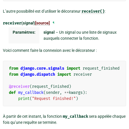
L’autre possibilité est d’utiliser le décorateur
receiver()
:
receiver
(
signal
)
[source]
¶
Paramètres:
signal
– Un signal ou une liste de signaux
auxquels connecter la fonction.
Voici comment faire la connexion avec le décorateur :
from
django.core.signals
import
request_finished
from
django.dispatch
import
receiver
@receiver
(
request_finished
)
def
my_callback
(
sender
,
**
kwargs
):
print
(
"Request finished!"
)
À partir de cet instant, la fonction
my_callback
sera appelée chaque
fois qu’une requête se termine.