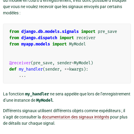
du modèle en cours d’enregistrement, il est donc possible d’indiquer
que vous ne voulez recevoir que les signaux envoyés par certains
modèles :
from
django.db.models.signals
import
pre_save
from
django.dispatch
import
receiver
from
myapp.models
import
MyModel
@receiver
(
pre_save
,
sender
=
MyModel
)
def
my_handler
(
sender
,
**
kwargs
):
...
La fonction
my_handler
ne sera appelée que lors de l’enregistrement
d’une instance de
MyModel
.
Différents signaux utilisent différents objets comme expéditeurs ; il
s’agit de consulter la
documentation des signaux intégrés
pour plus
de détails sur chaque signal.