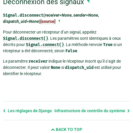
Déconnexion des signaux
¶
Signal.
disconnect
(
receiver=None
,
sender=None
,
dispatch_uid=None
)
[source]
¶
Pour déconnecter un récepteur d’un signal, appelez
Signal.disconnect()
. Les paramètres sont identiques à ceux
décrits pour
Signal.connect()
. La méthode renvoie
True
si un
récepteur a été déconnecté, sinon
False
.
Le paramètre
receiver
indique le récepteur inscrit qu’il s’agit de
déconnecter. Il peut valoir
None
si
dispatch_uid
est utilisé pour
identifier le récepteur.
Previous
Les réglages de Django
Infrastructure de contrôle du système
page
and
BACK TO TOP
next