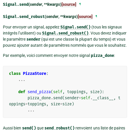
Signal.
send
(
sender
,
**kwargs
)
[source]
¶
Signal.
send_robust
(
sender
,
**kwargs
)
[source]
¶
Pour envoyer un signal, appelez
Signal.send()
(tous les signaux
intégrés l’utilisent) ou
Signal.send_robust()
. Vous devez indiquer
le paramètre
sender
(qui est une classe la plupart du temps) et vous
pouvez ajouter autant de paramètres nommés que vous le souhaitez.
Par exemple, voici comment envoyer notre signal
pizza_done
:
class
PizzaStore
:
...
def
send_pizza
(
self
,
toppings
,
size
):
pizza_done
.
send
(
sender
=
self
.
__class__
,
t
oppings
=
toppings
,
size
=
size
)
...
Aussi bien
send()
que
send_robust()
renvoient uns liste de paires