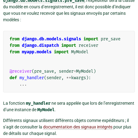
django.db.models.signals.pre_save
, l’expéditeur sera la classe
du modèle en cours d’enregistrement, il est donc possible d’indiquer
que vous ne voulez recevoir que les signaux envoyés par certains
modèles :
from
django.db.models.signals
import
pre_save
from
django.dispatch
import
receiver
from
myapp.models
import
MyModel
@receiver
(
pre_save
,
sender
=
MyModel
)
def
my_handler
(
sender
,
**
kwargs
):
...
La fonction
my_handler
ne sera appelée que lors de l’enregistrement
d’une instance de
MyModel
.
Différents signaux utilisent différents objets comme expéditeurs ; il
s’agit de consulter la
documentation des signaux intégrés
pour plus
de détails sur chaque signal.