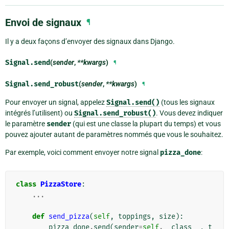
Envoi de signaux
¶
Il y a deux façons d’envoyer des signaux dans Django.
Signal.
send
(
sender
,
**kwargs
)
¶
Signal.
send_robust
(
sender
,
**kwargs
)
¶
Pour envoyer un signal, appelez
Signal.send()
(tous les signaux
intégrés l’utilisent) ou
Signal.send_robust()
. Vous devez indiquer
le paramètre
sender
(qui est une classe la plupart du temps) et vous
pouvez ajouter autant de paramètres nommés que vous le souhaitez.
Par exemple, voici comment envoyer notre signal
pizza_done
:
class
PizzaStore
:
...
def
send_pizza
(
self
,
toppings
,
size
):
pizza_done
.
send
(
sender
=
self
.
__class__
,
t