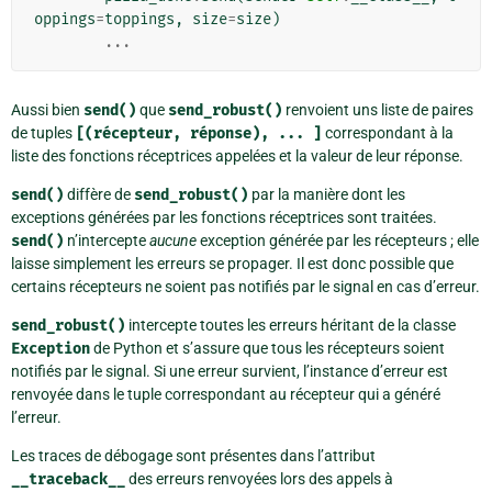
oppings
=
toppings
,
size
=
size
)
...
Aussi bien
send()
que
send_robust()
renvoient uns liste de paires
de tuples
[(récepteur,
réponse),
...
]
correspondant à la
liste des fonctions réceptrices appelées et la valeur de leur réponse.
send()
diffère de
send_robust()
par la manière dont les
exceptions générées par les fonctions réceptrices sont traitées.
send()
n’intercepte
aucune
exception générée par les récepteurs ; elle
laisse simplement les erreurs se propager. Il est donc possible que
certains récepteurs ne soient pas notifiés par le signal en cas d’erreur.
send_robust()
intercepte toutes les erreurs héritant de la classe
Exception
de Python et s’assure que tous les récepteurs soient
notifiés par le signal. Si une erreur survient, l’instance d’erreur est
renvoyée dans le tuple correspondant au récepteur qui a généré
l’erreur.
Les traces de débogage sont présentes dans l’attribut
__traceback__
des erreurs renvoyées lors des appels à