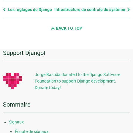
Previous
Les réglages de Django
Infrastructure de contrôle du système
page
and
BACK TO TOP
next
page
Support Django!
Informations
supplémentaires
Jorge Bastida donated to the Django Software
Foundation to support Django development.
Donate today!
Sommaire
Signaux
Écoute de signaux