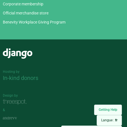
Corporate membership
Official merchandise store
Benevity Workplace Giving Program
Django
Hosting by
In-kind donors
Design by
Getting Help
&
Langue :
fr