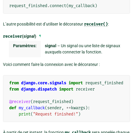
request_finished
.
connect
(
my_callback
)
L’autre possibilité est d’utiliser le décorateur
receiver()
:
receiver
(
signal
)
¶
Paramètres:
signal
– Un signal ou une liste de signaux
auxquels connecter la fonction.
Voici comment faire la connexion avec le décorateur :
from
django.core.signals
import
request_finished
from
django.dispatch
import
receiver
@receiver
(
request_finished
)
def
my_callback
(
sender
,
**
kwargs
):
print
(
"Request finished!"
)
À partir de cet instant, la fonction
my_callback
sera appelée chaque