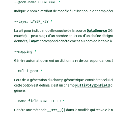
--geom-name
GEOM_NAME
¶
Indique le nom d’attribut de modèle à utiliser pour le champ gé
--layer
LAYER_KEY
¶
La clé pour indiquer quelle couche de la source
DataSource
OGR 
couche). Il peut s’agir d’un nombre entier ou d’un chaîne désig
données,
layer
correspond généralement au nom de la table à 
--mapping
¶
Génère automatiquement un dictionnaire de correspondances à 
--multi-geom
¶
Lors de la génération du champ géométrique, considérer celui-
cette option est définie, c’est un champ
MultiPolygonField
q
généré.
--name-field
NAME_FIELD
¶
Génère une méthode
__str__()
dans le modèle qui renvoie le