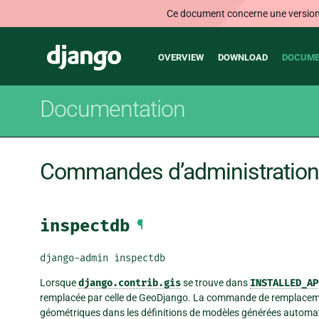
Ce document concerne une version n
Main
Django
OVERVIEW
DOWNLOAD
DOCUME
navigation
Documentation
Commandes d’administration
inspectdb
¶
django-admin inspectdb
Lorsque
django.contrib.gis
se trouve dans
INSTALLED_AP
remplacée par celle de GeoDjango. La commande de remplacement 
géométriques dans les définitions de modèles générées automa