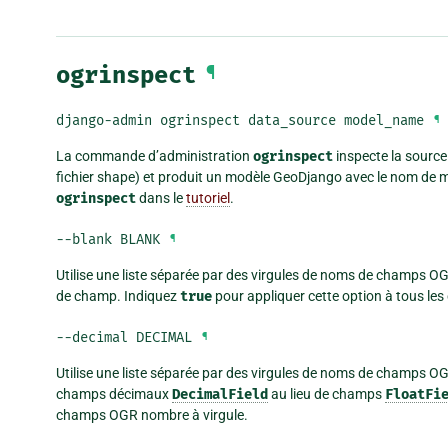
ogrinspect
¶
django-admin ogrinspect data_source model_name
¶
La commande d’administration
ogrinspect
inspecte la sourc
fichier shape) et produit un modèle GeoDjango avec le nom de mo
ogrinspect
dans le
tutoriel
.
--blank
BLANK
¶
Utilise une liste séparée par des virgules de noms de champs OG
de champ. Indiquez
true
pour appliquer cette option à tous les
--decimal
DECIMAL
¶
Utilise une liste séparée par des virgules de noms de champs OGR 
champs décimaux
DecimalField
au lieu de champs
FloatFi
champs OGR nombre à virgule.