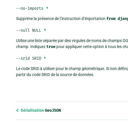
--no-imports
¶
Supprime la présence de l’instruction d’importation
from
djan
--null
NULL
¶
Utilise une liste séparée par des virgules de noms de champs OG
champ. Indiquez
true
pour appliquer cette option à tous les ch
--srid
SRID
¶
Le code SRID à utiliser pour le champ géométrique. Si non défini
partir du code SRID de la source de données.
Previous
Sérialisation
GeoJSON
page
and