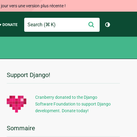
our vers une version plus récente !
Search
Envoyer
♥ DONATE
Changer de 
Support Django!
Informations
supplémentaires
Cranberry donated to the Django
Software Foundation to support Django
development. Donate today!
Sommaire