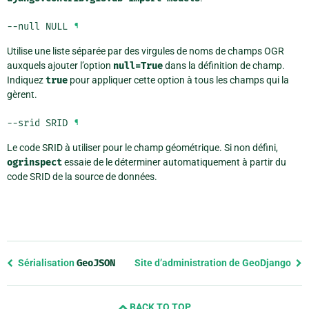
--null
NULL
¶
Utilise une liste séparée par des virgules de noms de champs OGR
auxquels ajouter l’option
null=True
dans la définition de champ.
Indiquez
true
pour appliquer cette option à tous les champs qui la
gèrent.
--srid
SRID
¶
Le code SRID à utiliser pour le champ géométrique. Si non défini,
ogrinspect
essaie de le déterminer automatiquement à partir du
code SRID de la source de données.
Previous
Sérialisation
GeoJSON
Site d’administration de GeoDjango
page
and
BACK TO TOP
next