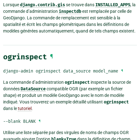
Lorsque
django.contrib.gis
se trouve dans
INSTALLED_APPS
, la
commande d’administration
inspectdb
est remplacée par celle de
GeoDjango. La commande de remplacement est sensible à la
spatialité et écrit les champs géométriques dans les définitions de
modèles générées automatiquement, quand de tels champs existent.
ogrinspect
¶
django-admin ogrinspect data_source model_name
¶
La commande d’administration
ogrinspect
inspecte la source de
données
DataSource
compatible OGR (par exemple un fichier
shape) et produit un modèle GeoDjango avec le nom de modèle
indiqué. Vous trouverez un exemple détaillé utilisant
ogrinspect
dans le
tutoriel
.
--blank
BLANK
¶
Utilise une liste séparée par des virgules de noms de champs OGR
auxquels ajouter l’option
blank=True
dans la définition de champ.