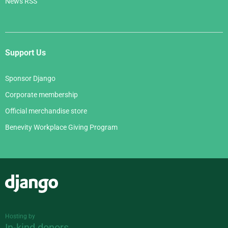
News RSS
Support Us
Sponsor Django
Corporate membership
Official merchandise store
Benevity Workplace Giving Program
Django
Hosting by
In-kind donors