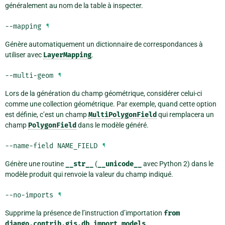
généralement au nom de la table à inspecter.
--mapping
¶
Génère automatiquement un dictionnaire de correspondances à
utiliser avec
LayerMapping
.
--multi-geom
¶
Lors de la génération du champ géométrique, considérer celui-ci
comme une collection géométrique. Par exemple, quand cette option
est définie, c’est un champ
MultiPolygonField
qui remplacera un
champ
PolygonField
dans le modèle généré.
--name-field
NAME_FIELD
¶
Génère une routine
__str__
(
__unicode__
avec Python 2) dans le
modèle produit qui renvoie la valeur du champ indiqué.
--no-imports
¶
Supprime la présence de l’instruction d’importation
from
django.contrib.gis.db
import
models
.