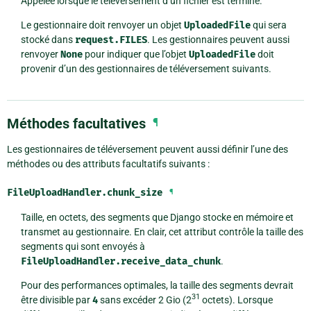
Appelée lorsque le téléversement d’un fichier est terminé.
Le gestionnaire doit renvoyer un objet
UploadedFile
qui sera
stocké dans
request.FILES
. Les gestionnaires peuvent aussi
renvoyer
None
pour indiquer que l’objet
UploadedFile
doit
provenir d’un des gestionnaires de téléversement suivants.
Méthodes facultatives
¶
Les gestionnaires de téléversement peuvent aussi définir l’une des
méthodes ou des attributs facultatifs suivants :
FileUploadHandler.
chunk_size
¶
Taille, en octets, des segments que Django stocke en mémoire et
transmet au gestionnaire. En clair, cet attribut contrôle la taille des
segments qui sont envoyés à
FileUploadHandler.receive_data_chunk
.
Pour des performances optimales, la taille des segments devrait
31
être divisible par
4
sans excéder 2 Gio (2
octets). Lorsque