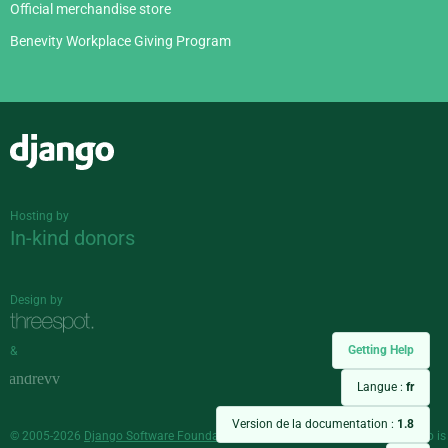
Official merchandise store
Benevity Workplace Giving Program
Django
Hosting by
In-kind donors
Design by
Getting Help
&
Langue :
fr
Version de la documentation :
1.8
© 2005-2026
Django Software Foundation
and individual contributors. Django is