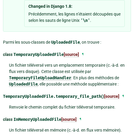
Changed in Django 1.8:
Précédemment, les lignes n’étaient découpées que
selon les sauts de ligne Unix
'\n'
.
Parmi les sous-classes de
UploadedFile
, on trouve :
class
TemporaryUploadedFile
[source]
¶
Un fichier téléversé vers un emplacement temporaire (c.-à-d. en
flux vers disque). Cette classe est utilisée par
TemporaryFileUploadHandler
. En plus des méthodes de
UploadedFile
, elle possède une méthode supplémentaire :
TemporaryUploadedFile.
temporary_file_path
()
[source]
¶
Renvoie le chemin complet du fichier téléversé temporaire.
class
InMemoryUploadedFile
[source]
¶
Un fichier téléversé en mémoire (c.-à-d. en flux vers mémoire).