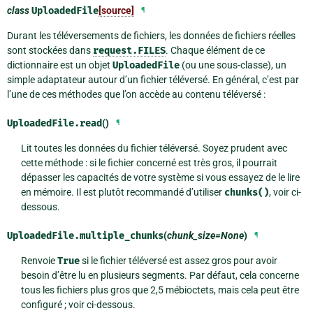
class
UploadedFile
[source]
¶
Durant les téléversements de fichiers, les données de fichiers réelles
sont stockées dans
request.FILES
. Chaque élément de ce
dictionnaire est un objet
UploadedFile
(ou une sous-classe), un
simple adaptateur autour d’un fichier téléversé. En général, c’est par
l’une de ces méthodes que l’on accède au contenu téléversé :
UploadedFile.
read
()
¶
Lit toutes les données du fichier téléversé. Soyez prudent avec
cette méthode : si le fichier concerné est très gros, il pourrait
dépasser les capacités de votre système si vous essayez de le lire
en mémoire. Il est plutôt recommandé d’utiliser
chunks()
, voir ci-
dessous.
UploadedFile.
multiple_chunks
(
chunk_size=None
)
¶
Renvoie
True
si le fichier téléversé est assez gros pour avoir
besoin d’être lu en plusieurs segments. Par défaut, cela concerne
tous les fichiers plus gros que 2,5 mébioctets, mais cela peut être
configuré ; voir ci-dessous.