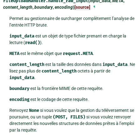
FileUploadHandler.
handle_raw_input
(
input_data
,
META
,
content_length
,
boundary
,
encoding
)
[source]
¶
Permet au gestionnaire de surcharger complètement l’analyse de
l’entrée HTTP brute.
input_data
est un objet de type fichier prenant en charge la
lecture (
read()
).
META
est le même objet que
request.META
.
content_length
est la taille des données dans
input_data
. Ne
lisez pas plus de
content_length
octets à partir de
input_data
.
boundary
est la frontière MIME de cette requête.
encoding
est le codage de cette requête.
Renvoyez
None
si vous voulez que la gestion du téléversement se
poursuive, ou un tuple
(POST,
FILES)
si vous voulez renvoyer
directement les nouvelles structures de données prêtes à l’emploi
par la requête.