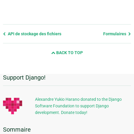
Previous
API de stockage des fichiers
Formulaires
page
and
BACK TO TOP
next
page
Support Django!
Informations
supplémentaires
Alexandre Yukio Harano donated to the Django
Software Foundation to support Django
development. Donate today!
Sommaire