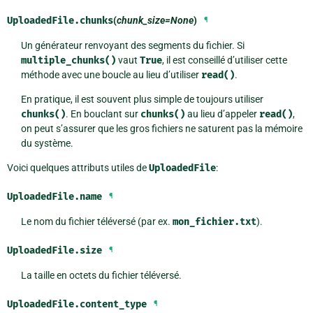
UploadedFile.
chunks
(
chunk_size=None
)
¶
Un générateur renvoyant des segments du fichier. Si
multiple_chunks()
vaut
True
, il est conseillé d’utiliser cette
méthode avec une boucle au lieu d’utiliser
read()
.
En pratique, il est souvent plus simple de toujours utiliser
chunks()
. En bouclant sur
chunks()
au lieu d’appeler
read()
,
on peut s’assurer que les gros fichiers ne saturent pas la mémoire
du système.
Voici quelques attributs utiles de
UploadedFile
:
UploadedFile.
name
¶
Le nom du fichier téléversé (par ex.
mon_fichier.txt
).
UploadedFile.
size
¶
La taille en octets du fichier téléversé.
UploadedFile.
content_type
¶