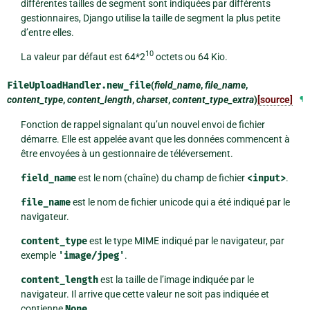
différentes tailles de segment sont indiquées par différents
gestionnaires, Django utilise la taille de segment la plus petite
d’entre elles.
10
La valeur par défaut est 64*2
octets ou 64 Kio.
FileUploadHandler.
new_file
(
field_name
,
file_name
,
content_type
,
content_length
,
charset
,
content_type_extra
)
[source]
¶
Fonction de rappel signalant qu’un nouvel envoi de fichier
démarre. Elle est appelée avant que les données commencent à
être envoyées à un gestionnaire de téléversement.
field_name
est le nom (chaîne) du champ de fichier
<input>
.
file_name
est le nom de fichier unicode qui a été indiqué par le
navigateur.
content_type
est le type MIME indiqué par le navigateur, par
exemple
'image/jpeg'
.
content_length
est la taille de l’image indiquée par le
navigateur. Il arrive que cette valeur ne soit pas indiquée et
contienne
None
.