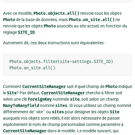
Avec ce modèle,
Photo.objects.all()
renvoie tous les objets
Photo
de la base de données, mais
Photo.on_site.all()
ne
renvoie que les objets
Photo
associés au site actuel, en fonction du
réglage
SITE_ID
.
Autrement dit, ces deux instructions sont équivalentes :
Photo
.
objects
.
filter
(
site
=
settings
.
SITE_ID
)
Photo
.
on_site
.
all
()
Comment
CurrentSiteManager
sait-il quel champ de
Photo
indique
le
Site
? Par défaut,
CurrentSiteManager
cherche à filtrer soit
selon une clé
ForeignKey
nommée
site
, soit selon un champ
ManyToManyField
nommé
sites
. Si vous utilisez un champ nommé
différemment de``site`` ou
sites
pour désigner les objets
Site
auxquels vos objets sont reliés, il est alors nécessaire de passer
explicitement le nom de champ personnalisé comme paramètre à
CurrentSiteManager
dans le modèle. Le modèle suivant, qui