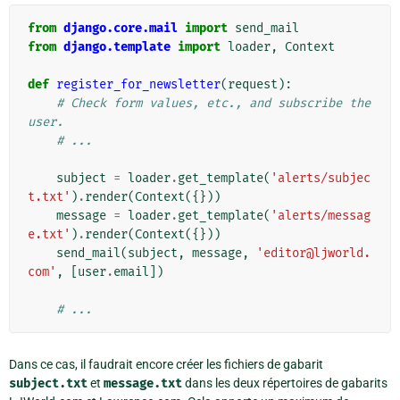
from
django.core.mail
import
send_mail
from
django.template
import
loader
,
Context
def
register_for_newsletter
(
request
):
# Check form values, etc., and subscribe the 
user.
# ...
subject
=
loader
.
get_template
(
'alerts/subjec
t.txt'
)
.
render
(
Context
({}))
message
=
loader
.
get_template
(
'alerts/messag
e.txt'
)
.
render
(
Context
({}))
send_mail
(
subject
,
message
,
'editor@ljworld.
com'
,
[
user
.
email
])
# ...
Dans ce cas, il faudrait encore créer les fichiers de gabarit
subject.txt
et
message.txt
dans les deux répertoires de gabarits