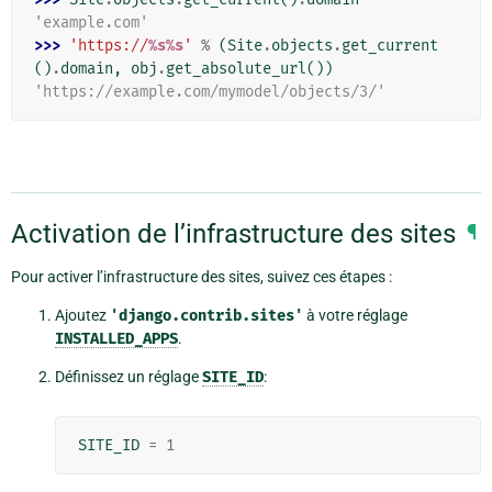
'example.com'
>>> 
'https://
%s%s
'
%
(
Site
.
objects
.
get_current
()
.
domain
,
obj
.
get_absolute_url
())
'https://example.com/mymodel/objects/3/'
Activation de l’infrastructure des sites
¶
Pour activer l’infrastructure des sites, suivez ces étapes :
Ajoutez
'django.contrib.sites'
à votre réglage
INSTALLED_APPS
.
Définissez un réglage
SITE_ID
:
SITE_ID
=
1