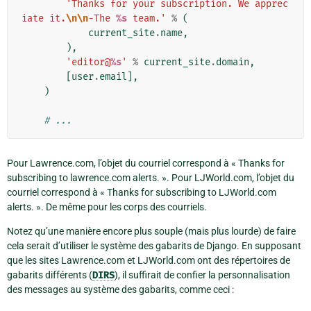
'Thanks for your subscription. We apprec
iate it.
\n\n
-The 
%s
 team.'
%
(
current_site
.
name
,
),
'editor@
%s
'
%
current_site
.
domain
,
[
user
.
email
],
)
# ...
Pour Lawrence.com, l’objet du courriel correspond à « Thanks for
subscribing to lawrence.com alerts. ». Pour LJWorld.com, l’objet du
courriel correspond à « Thanks for subscribing to LJWorld.com
alerts. ». De même pour les corps des courriels.
Notez qu’une manière encore plus souple (mais plus lourde) de faire
cela serait d’utiliser le système des gabarits de Django. En supposant
que les sites Lawrence.com et LJWorld.com ont des répertoires de
gabarits différents (
DIRS
), il suffirait de confier la personnalisation
des messages au système des gabarits, comme ceci :