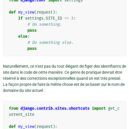
from
django.conf
import
settings
def
my_view
(
request
):
if
settings
.
SITE_ID
==
3
:
# Do something.
pass
else
:
# Do something else.
pass
Naturellement, ce n’est pas du tout élégant de figer des identifiants de
site dans le code de cette manière. Ce genre de pratique devrait être
réservé à des corrections exceptionnelles quand on est très pressé.
La façon propre de faire la même chose est de se baser sur le nom de
domaine du site actuel :
from
django.contrib.sites.shortcuts
import
get_c
urrent_site
def
my_view
(
request
):