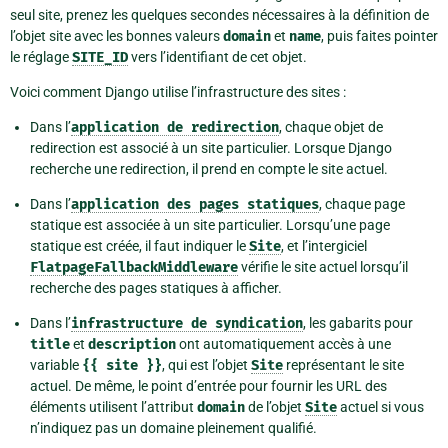
seul site, prenez les quelques secondes nécessaires à la définition de
l’objet site avec les bonnes valeurs
domain
et
name
, puis faites pointer
le réglage
SITE_ID
vers l’identifiant de cet objet.
Voici comment Django utilise l’infrastructure des sites :
Dans l’
application
de
redirection
, chaque objet de
redirection est associé à un site particulier. Lorsque Django
recherche une redirection, il prend en compte le site actuel.
Dans l’
application
des
pages
statiques
, chaque page
statique est associée à un site particulier. Lorsqu’une page
statique est créée, il faut indiquer le
Site
, et l’intergiciel
FlatpageFallbackMiddleware
vérifie le site actuel lorsqu’il
recherche des pages statiques à afficher.
Dans l’
infrastructure
de
syndication
, les gabarits pour
title
et
description
ont automatiquement accès à une
variable
{{
site
}}
, qui est l’objet
Site
représentant le site
actuel. De même, le point d’entrée pour fournir les URL des
éléments utilisent l’attribut
domain
de l’objet
Site
actuel si vous
n’indiquez pas un domaine pleinement qualifié.