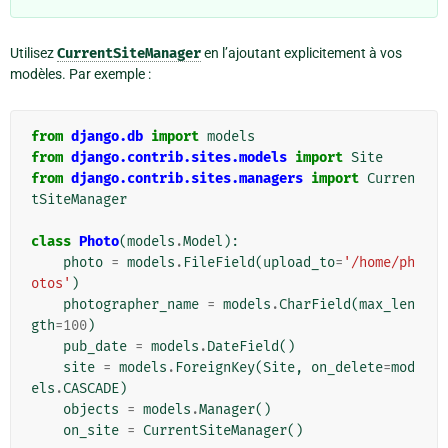
Utilisez
CurrentSiteManager
en l’ajoutant explicitement à vos
modèles. Par exemple :
from
django.db
import
models
from
django.contrib.sites.models
import
Site
from
django.contrib.sites.managers
import
Curren
tSiteManager
class
Photo
(
models
.
Model
):
photo
=
models
.
FileField
(
upload_to
=
'/home/ph
otos'
)
photographer_name
=
models
.
CharField
(
max_len
gth
=
100
)
pub_date
=
models
.
DateField
()
site
=
models
.
ForeignKey
(
Site
,
on_delete
=
mod
els
.
CASCADE
)
objects
=
models
.
Manager
()
on_site
=
CurrentSiteManager
()