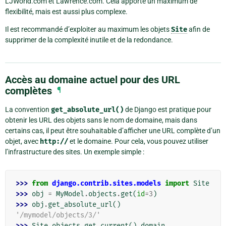
LJWorld.com et Lawrence.com. Cela apporte un maximum de
flexibilité, mais est aussi plus complexe.
Il est recommandé d’exploiter au maximum les objets
Site
afin de
supprimer de la complexité inutile et de la redondance.
Accès au domaine actuel pour des URL
complètes
¶
La convention
get_absolute_url()
de Django est pratique pour
obtenir les URL des objets sans le nom de domaine, mais dans
certains cas, il peut être souhaitable d’afficher une URL complète d’un
objet, avec
http://
et le domaine. Pour cela, vous pouvez utiliser
l’infrastructure des sites. Un exemple simple :
>>> 
from
django.contrib.sites.models
import
Site
>>> 
obj
=
MyModel
.
objects
.
get
(
id
=
3
)
>>> 
obj
.
get_absolute_url
()
'/mymodel/objects/3/'
>>> 
Site
.
objects
.
get_current
()
.
domain