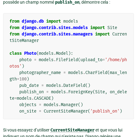
possède un champ nommé
publish_on
, démontre cela :
from
django.db
import
models
from
django.contrib.sites.models
import
Site
from
django.contrib.sites.managers
import
Curren
tSiteManager
class
Photo
(
models
.
Model
):
photo
=
models
.
FileField
(
upload_to
=
'/home/ph
otos'
)
photographer_name
=
models
.
CharField
(
max_len
gth
=
100
)
pub_date
=
models
.
DateField
()
publish_on
=
models
.
ForeignKey
(
Site
,
on_dele
te
=
models
.
CASCADE
)
objects
=
models
.
Manager
()
on_site
=
CurrentSiteManager
(
'publish_on'
)
Si vous essayez d’utiliser
CurrentSiteManager
et que vous lui
indiquez un nom de champ qui n’existe pas, Django génère une