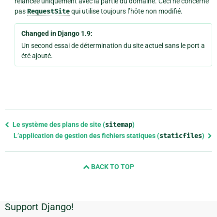
relancée uniquement avec la partie du domaine. Ceci ne concerne
pas
RequestSite
qui utilise toujours l’hôte non modifié.
Changed in Django 1.9:
Un second essai de détermination du site actuel sans le port a
été ajouté.
Previous
Le système des plans de site (
sitemap
)
page
L’application de gestion des fichiers statiques (
staticfiles
)
and
next
page
BACK TO TOP
Support Django!
Informations