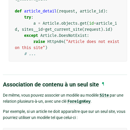
def
article_detail
(
request
,
article_id
):
try
:
a
=
Article
.
objects
.
get
(
id
=
article_i
d
,
sites__id
=
get_current_site
(
request
)
.
id
)
except
Article
.
DoesNotExist
:
raise
Http404
(
"Article does not exist 
on this site"
)
# ...
Association de contenu à un seul site
¶
De même, vous pouvez associer un modèle au modèle
Site
par une
relation plusieurs-à-un, avec une clé
ForeignKey
.
Par exemple, si un article ne doit apparaître que sur un seul site, vous
pourriez utiliser un modèle tel que celui-ci :