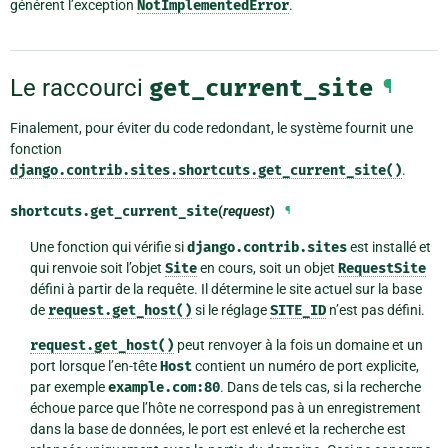
générent l’exception
NotImplementedError
.
Le raccourci
get_current_site
¶
Finalement, pour éviter du code redondant, le système fournit une
fonction
django.contrib.sites.shortcuts.get_current_site()
.
shortcuts.
get_current_site
(
request
)
¶
Une fonction qui vérifie si
django.contrib.sites
est installé et
qui renvoie soit l’objet
Site
en cours, soit un objet
RequestSite
défini à partir de la requête. Il détermine le site actuel sur la base
de
request.get_host()
si le réglage
SITE_ID
n’est pas défini.
request.get_host()
peut renvoyer à la fois un domaine et un
port lorsque l’en-tête
Host
contient un numéro de port explicite,
par exemple
example.com:80
. Dans de tels cas, si la recherche
échoue parce que l’hôte ne correspond pas à un enregistrement
dans la base de données, le port est enlevé et la recherche est