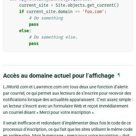
current_site
=
Site
.
objects
.
get_current
()
if
current_site
.
domain
==
'foo.com'
:
# Do something
pass
else
:
# Do something else.
pass
Accès au domaine actuel pour l’affichage
¶
LJWorld.com et Lawrence.com ont tous deux une fonction d’alerte
par courriel, ce qui permet aux lecteurs de s’inscrire pour recevoir des
notifications lorsque des actualités apparaissent. C’est assez simple :
un lecteur s’inscrit avec un formulaire Web et reçoit immédiatement
un courriel disant « Merci pour votre inscription ».
Il serait inefficace et redondant d’implémenter deux fois le code de ce
processus d’inscription, ce qui fait que les sites utilisent le même code
en arrière-plan. Mais le message « merci pour votre inscription » doit