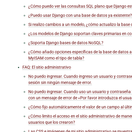
¿Cómo puedo ver las consultas SQL plano que Django es
¿Puedo usar Django con una base de datos ya existente?
Si realizo cambios a un modelo, ¿cómo actualizo la base
¿Los modelos de Django soportan claves primarias en c
¿Soporta Django bases de datos NoSQL?
¿Cómo añado opciones específicas de la base de datos a
MyISAM como el tipo de tabla?
FAQ: El sitio administrativo
No puedo ingresar. Cuando ingreso un usuario y contrase
sesión sin ningún mensaje de error.
No puedo ingresar. Cuando uso un usuario y contraseña v
con un mensaje de error de «Por favor introduzca el usua
¿Cómo fijo automáticamente el valor de un campo al último
¿Cómo limito el acceso en el sitio administrativo de mane
usuarios que los crearon?
Las CSS e imágenes de mi sitio administrativo se muestran