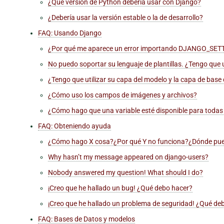
¿Qué versión de Python debería usar con Django?
¿Debería usar la versión estable o la de desarrollo?
FAQ: Usando Django
¿Por qué me aparece un error importando DJANGO_S
No puedo soportar su lenguaje de plantillas. ¿Tengo que 
¿Tengo que utilizar su capa del modelo y la capa de base
¿Cómo uso los campos de imágenes y archivos?
¿Cómo hago que una variable esté disponible para todas 
FAQ: Obteniendo ayuda
¿Cómo hago X cosa?¿Por qué Y no funciona?¿Dónde pu
Why hasn’t my message appeared on
django-users
?
Nobody answered my question! What should I do?
¡Creo que he hallado un bug! ¿Qué debo hacer?
¡Creo que he hallado un problema de seguridad! ¿Qué de
FAQ: Bases de Datos y modelos