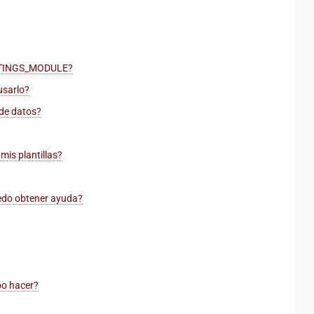
ETTINGS_MODULE?
usarlo?
 de datos?
mis plantillas?
edo obtener ayuda?
bo hacer?