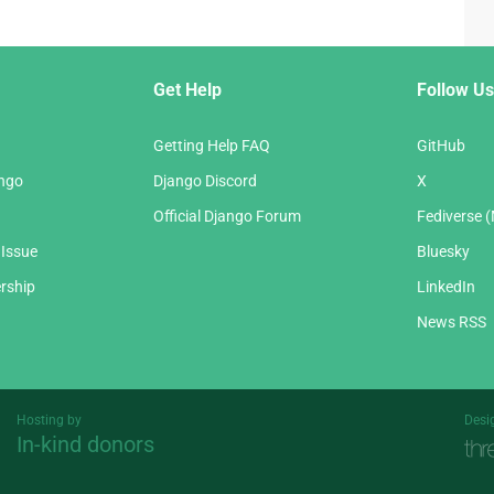
Get Help
Follow Us
Getting Help FAQ
GitHub
ango
Django Discord
X
Official Django Forum
Fediverse 
 Issue
Bluesky
rship
LinkedIn
News RSS
Hosting by
Desi
In-kind donors
Threespot
andrevv