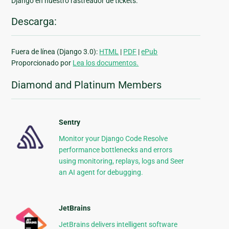
Django en nuestro rastreador de tickets.
Descarga:
Fuera de línea (Django 3.0):
HTML
|
PDF
|
ePub
Proporcionado por
Lea los documentos.
Diamond and Platinum Members
Sentry
Monitor your Django Code Resolve
performance bottlenecks and errors
using monitoring, replays, logs and Seer
an AI agent for debugging.
JetBrains
JetBrains delivers intelligent software