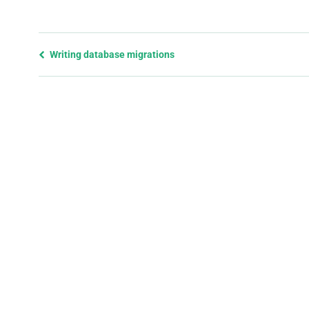
Previous
Writing database migrations
page
and
next
page