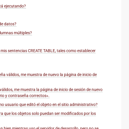
tá ejecutando?
 de datos?
olumnas múltiples?
 mis sentencias CREATE TABLE, tales como establecer
ña válidos, me muestra de nuevo la página de inicio de
álidos, me muestra la página de inicio de sesión de nuevo
rio y contraseña correctos».
 usuario que editó el objeto en el sitio administrativo?
ra que los objetos solo puedan ser modificados por los
 bien mientras uso el servidor de desarrollo, pero no se