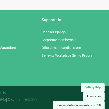
Support Us
Sponsor Django
Corporate membership
(Mastodon)
Official merchandise store
Benevity Workplace Giving Program
Getting Help
gn by
Idioma:
es
&
Versión de la documentación:
3.0