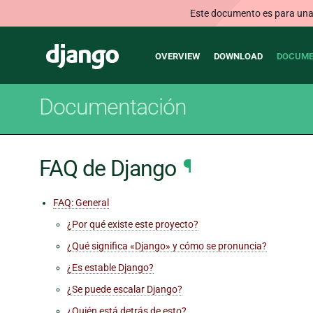
Este documento es para una v
Main
Django
OVERVIEW
DOWNLOAD
DOCUME
navigation
Documentación
FAQ de Django
¶
FAQ: General
¿Por qué existe este proyecto?
¿Qué significa «Django» y cómo se pronuncia?
¿Es estable Django?
¿Se puede escalar Django?
¿Quién está detrás de esto?