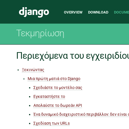
Main
Django
OVERVIEW
DOWNLOAD
DOCUME
navigation
Τεκμηρίωση
Περιεχόμενα του εγχειριδίο
Ξεκινώντας
Μια πρώτη ματιά στο Django
Σχεδιάστε το μοντέλο σας
Εγκαταστήστε το
Απολαύστε το δωρεάν API
Ένα δυναμικό διαχειριστικό περιβάλλον: δεν είναι 
Σχεδίαση των URLs