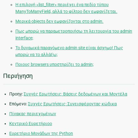
Η επιλογή «list_filter» περιέχει ένα πεδίο τύπου
ManyToManyField, αλλά το φίλτρο δεν εμφανίζεται.
Μερικά objects δεν εμφανίζονται στο admin.
Πως μπορώ να παραμετροποιήσω τη λειτουργία του admin
interface;
Το δυναμικά παραγόμενο admin site είναι άσχημο! Πως
μπορώ να το αλλάξω;
Ποιους browsers υποστηρίζει το admin;
Περιήγηση
Προηγ:
Συχνές Ερωτήσεις: Βάσεις δεδομένων και Μοντέλα
Επόμενο:
Συχνές Ερωτήσεις: Συνεισφέροντας κώδικα
Πίνακας περιεχομένων
Κεντρικό Ευρετήριοο
Ευρετήριο Μονάδων της Python