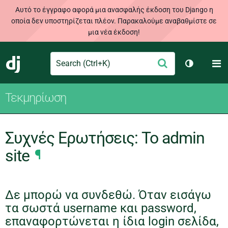
Αυτό το έγγραφο αφορά μια ανασφαλής έκδοση του Django η
οποία δεν υποστηρίζεται πλέον. Παρακαλούμε αναβαθμίστε σε
μια νέα έκδοση!
Search
M
Υποβολή
Django
Toggle th
Τεκμηρίωση
Συχνές Ερωτήσεις: Το admin
site
¶
Δε μπορώ να συνδεθώ. Όταν εισάγω
τα σωστά username και password,
επαναφορτώνεται η ίδια login σελίδα,