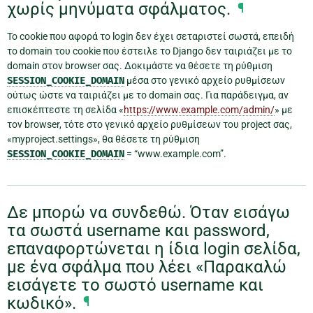
χωρίς μηνύματα σφάλματος.
¶
Το cookie που αφορά το login δεν έχει σεταριστεί σωστά, επειδή
το domain του cookie που έστειλε το Django δεν ταιριάζει με το
domain στον browser σας. Δοκιμάστε να θέσετε τη ρύθμιση
SESSION_COOKIE_DOMAIN
μέσα στο γενικό αρχείο ρυθμίσεων
ούτως ώστε να ταιριάζει με το domain σας. Για παράδειγμα, αν
επισκέπτεστε τη σελίδα «
https://www.example.com/admin/
» με
τον browser, τότε στο γενικό αρχείο ρυθμίσεων του project σας,
«myproject.settings», θα θέσετε τη ρύθμιση
SESSION_COOKIE_DOMAIN
= “www.example.com”.
Δε μπορώ να συνδεθώ. Όταν εισάγω
τα σωστά username και password,
επαναφορτώνεται η ίδια login σελίδα,
με ένα σφάλμα που λέει «Παρακαλώ
εισάγετε το σωστό username και
κωδικό».
¶