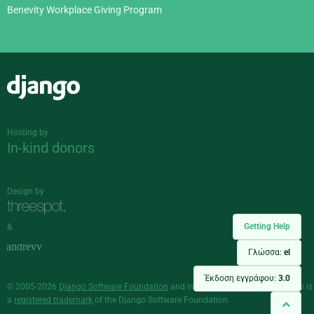
Benevity Workplace Giving Program
Django
Hosting by
In-kind donors
Design by
Getting Help
&
Γλώσσα:
el
Έκδοση εγγράφου:
3.0
© 2005-2026
Django Software Foundation
and individual contributors. Django is
a
registered trademark
of the Django Software Foundation.