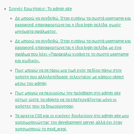
Συχνές Ερωτήσεις: Το admin site
Δε μπορώ να συνδεθώ. Όταν εισάγω τα σωστά username και
password, επαναφορτώνεται η ίδια login σελίδα, χωρίς
μηνύματα σφάλματος.
Δε μπορώ να συνδεθώ. Όταν εισάγω τα σωστά username και
password, επαναφορτώνεται η ίδια login σελίδα, με ένα
σφάλμα που λέει «Παρακαλώ εισάγετε το σωστό username
και κωδικό».
Πως μπορώ να σετάρω μια τιμή ενός πεδίου πάνω στον
χρήστη που αλληλεπίδρασε τελευταίος με κάποιο object
μέσω του admin;
Πως μπορώ να περιορίσω την πρόσβαση στο admin site
ούτως ώστε τα objects να τα επεξεργάζονται μόνο οι
χρήστες που τα δημιούργησαν;
Τα αρχεία CSS και οι εικόνες δουλεύουν στο admin-site μου
χρησιμοποιώντας τον development server, αλλά όχι όταν
χρησιμοποιώ το mod_wsgi.