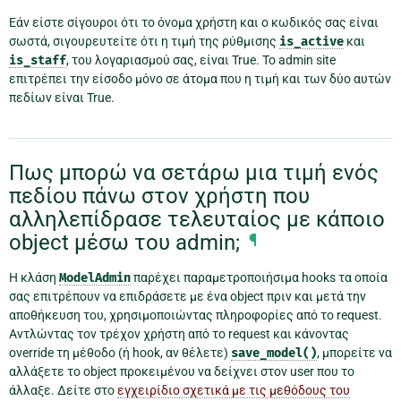
Εάν είστε σίγουροι ότι το όνομα χρήστη και ο κωδικός σας είναι
σωστά, σιγουρευτείτε ότι η τιμή της ρύθμισης
is_active
και
is_staff
, του λογαριασμού σας, είναι True. Το admin site
επιτρέπει την είσοδο μόνο σε άτομα που η τιμή και των δύο αυτών
πεδίων είναι True.
Πως μπορώ να σετάρω μια τιμή ενός
πεδίου πάνω στον χρήστη που
αλληλεπίδρασε τελευταίος με κάποιο
object μέσω του admin;
¶
Η κλάση
ModelAdmin
παρέχει παραμετροποιήσιμα hooks τα οποία
σας επιτρέπουν να επιδράσετε με ένα object πριν και μετά την
αποθήκευση του, χρησιμοποιώντας πληροφορίες από το request.
Αντλώντας τον τρέχον χρήστη από το request και κάνοντας
override τη μέθοδο (ή hook, αν θέλετε)
save_model()
, μπορείτε να
αλλάξετε το object προκειμένου να δείχνει στον user που το
άλλαξε. Δείτε στο
εγχειρίδιο σχετικά με τις μεθόδους του