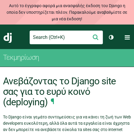
Αυτό το έγγραφο αφορά μια ανασφαλής έκδοση του Django η
οποία δεν υποστηρίζεται πλέον. Παρακαλούμε αναβαθμίστε σε
μια νέα έκδοση!
Search
M
Υποβολή
Django
Toggle th
Τεκμηρίωση
Ανεβάζοντας το Django site
σας για το ευρύ κοινό
(deploying)
¶
Το Django είναι γεμάτο συντομεύσεις για να κάνει τη ζωή των Web
developers ευκολότερη, αλλά όλα αυτά τα εργαλεία είναι άχρηστα
αν δεν μπορείτε να ανεβάσετε εύκολα τα sites σας στο internet