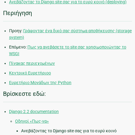
Ανεβάζοντας το Django site σας για το ευρύ κοινό (deploying)
Περιήγηση
Προηγ:
Γράφοντας ένα δικό σας σύστημα αποθήκευσης (storage
system)
Επόμενο:
Πως να ανεβάσετε το site σας χρησιμοποιώντας το
WSGI
Πίνακας περιεχομένων
Κεντρικό Ευρετήριοο
Ευρετήριο Μονάδων της Python
Βρίσκεστε εδώ:
Django 2.2 documentation
Οδηγοί «Πως-να»
Ανεβάζοντας το Django site σας για το ευρύ κοινό