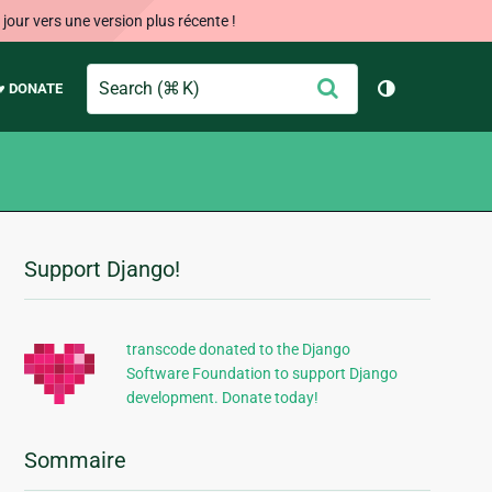
our vers une version plus récente !
Search
Envoyer
♥ DONATE
Changer de 
Support Django!
Informations
supplémentaires
transcode donated to the Django
Software Foundation to support Django
development. Donate today!
Sommaire