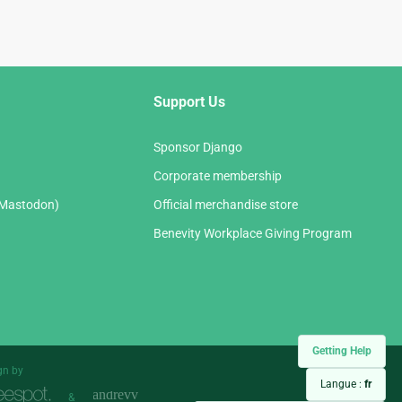
Support Us
Sponsor Django
Corporate membership
(Mastodon)
Official merchandise store
Benevity Workplace Giving Program
Getting Help
gn by
Langue :
fr
&