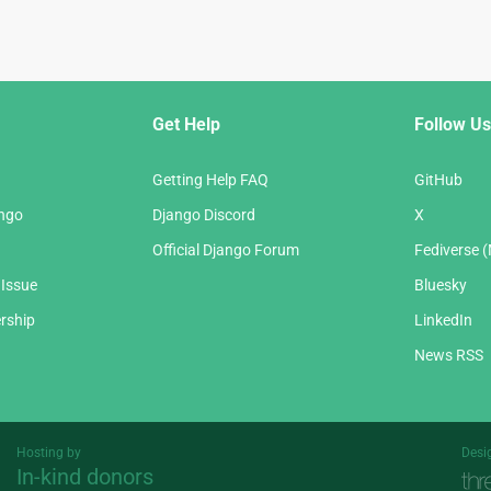
Get Help
Follow Us
Getting Help FAQ
GitHub
ango
Django Discord
X
Official Django Forum
Fediverse 
 Issue
Bluesky
rship
LinkedIn
News RSS
Hosting by
Desi
In-kind donors
Threespot
andrevv