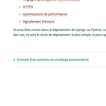
HTTPS
Optimisations de performance
Signalement d’erreurs
Si vous êtes novice dans le déploiement de Django ou Python,
des cas, ce sera le choix de déploiement le plus simple, le plus rap
Previous
Écriture d’un système de stockage personnalisé
page
and
next
page