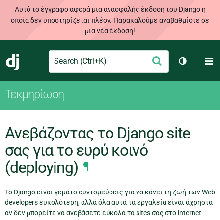
Αυτό το έγγραφο αφορά μια ανασφαλής έκδοση του Django η
οποία δεν υποστηρίζεται πλέον. Παρακαλούμε αναβαθμίστε σε
μια νέα έκδοση!
Search
M
Υποβολή
Django
Toggle th
Τεκμηρίωση
Ανεβάζοντας το Django site
σας για το ευρύ κοινό
(deploying)
¶
Το Django είναι γεμάτο συντομεύσεις για να κάνει τη ζωή των Web
developers ευκολότερη, αλλά όλα αυτά τα εργαλεία είναι άχρηστα
αν δεν μπορείτε να ανεβάσετε εύκολα τα sites σας στο internet