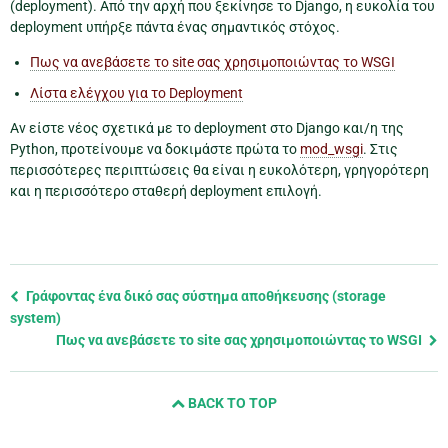
(deployment). Από την αρχή που ξεκίνησε το Django, η ευκολία του
deployment υπήρξε πάντα ένας σημαντικός στόχος.
Πως να ανεβάσετε το site σας χρησιμοποιώντας το WSGI
Λίστα ελέγχου για το Deployment
Αν είστε νέος σχετικά με το deployment στο Django και/η της
Python, προτείνουμε να δοκιμάστε πρώτα το
mod_wsgi
. Στις
περισσότερες περιπτώσεις θα είναι η ευκολότερη, γρηγορότερη
και η περισσότερο σταθερή deployment επιλογή.
Previous
Γράφοντας ένα δικό σας σύστημα αποθήκευσης (storage
page
system)
and
Πως να ανεβάσετε το site σας χρησιμοποιώντας το WSGI
next
page
BACK TO TOP