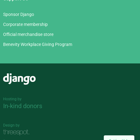
Sponsor Django
Corporate membership
Official merchandise store
Benevity Workplace Giving Program
Django
Hosting by
In-kind donors
Design by