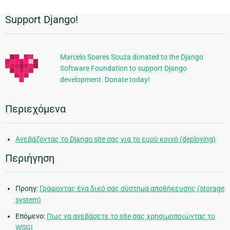
Support Django!
Πρόσθετες
πληροφορίες
Marcelo Soares Souza donated to the Django
Software Foundation to support Django
development. Donate today!
Περιεχόμενα
Ανεβάζοντας το Django site σας για το ευρύ κοινό (deploying)
Περιήγηση
Προηγ:
Γράφοντας ένα δικό σας σύστημα αποθήκευσης (storage
system)
Επόμενο:
Πως να ανεβάσετε το site σας χρησιμοποιώντας το
WSGI