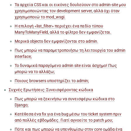
Τα αρχεία CSS και οι εικόνες δουλεύουν στο admin-site μου
χρησιμοποιώντας τον development server, αλλά όχι όταν
χρησιμοποιώ το mod_wsgi.
Η επιλογή «list_filter» περιέχει ένα πεδίο τύπου
ManyToManyField, αλλά το φίλτρο δεν εμφανίζεται.
Μερικά objects δεν εμφανίζονται στο admin.
Πως μπορώ να παραμετροποιήσω τη λειτουργία του admin
interface;
Το δυναμικά παραγόμενο admin site είναι άσχημο! Πως
μπορώ να το αλλάξω;
Ποιους browsers υποστηρίζει το admin;
Συχνές Ερωτήσεις: Συνεισφέροντας κώδικα
Πως μπορώ να ξεκινήσω να συνεισφέρω κώδικα στο
Django;
Κατέθεσα ένα fix για ένα bug μέσω του ticket system πριν
από πολλές εβδομάδες. Γιατί αγνοείτε το patch μου;
Πότε και πως μπορώ να υπενθυμίσω στην core ομάδα ένα