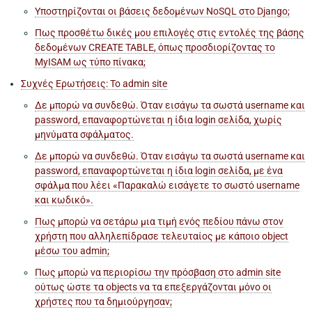
Υποστηρίζονται οι βάσεις δεδομένων NoSQL στο Django;
Πως προσθέτω δικές μου επιλογές στις εντολές της βάσης
δεδομένων CREATE TABLE, όπως προσδιορίζοντας το
MyISAM ως τύπο πίνακα;
Συχνές Ερωτήσεις: Το admin site
Δε μπορώ να συνδεθώ. Όταν εισάγω τα σωστά username και
password, επαναφορτώνεται η ίδια login σελίδα, χωρίς
μηνύματα σφάλματος.
Δε μπορώ να συνδεθώ. Όταν εισάγω τα σωστά username και
password, επαναφορτώνεται η ίδια login σελίδα, με ένα
σφάλμα που λέει «Παρακαλώ εισάγετε το σωστό username
και κωδικό».
Πως μπορώ να σετάρω μια τιμή ενός πεδίου πάνω στον
χρήστη που αλληλεπίδρασε τελευταίος με κάποιο object
μέσω του admin;
Πως μπορώ να περιορίσω την πρόσβαση στο admin site
ούτως ώστε τα objects να τα επεξεργάζονται μόνο οι
χρήστες που τα δημιούργησαν;