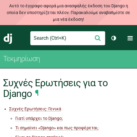
Αυτό το έγγραφο αφορά μια ανασφαλής έκδοση του Django η
οποία δεν υποστηρίζεται πλέον. Παρακαλούμε αναβαθμίστε σε
μια νέα έκδοση!
Search
M
Υποβολή
Django
Toggle th
Τεκμηρίωση
Συχνές Ερωτήσεις για το
Django
¶
Συχνές Ερωτήσεις: Γενικά
Γιατί υπάρχει το Django;
Τι σημαίνει «Django» και πως προφέρεται;