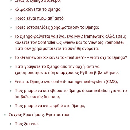
Είναι το Django σταθερό;
Κλιμακώνεται το Django;
Ποιος είναι πίσω απ” αυτό;
Ποιες ιστοσελίδες χρησιμοποιούν το Django;
Το Django φαίνεται να είναι ένα MVC framework, αλλά εσείς
καλείτε τον Controller ως «view» και το View ως «template».
Γιατί δεν χρησιμοποιείτε τα συνήθη ονόματα;
Το <Framework X> κάνει το <feature Y> – γιατί όχι το Django?
Γιατί γράψατε το Django από την αρχή, αντί να
χρησιμοποιήσετε ήδη υπάρχουσες Python βιβλιοθήκες;
Είναι το Django ένα content-management-system (CMS);
Πως μπορώ να κατεβάσω το Django documentation για να το
διαβάζω εκτός δικτύου;
Πως μπορώ να αναφερθώ στο Django;
Συχνές Ερωτήσεις: Εγκατάσταση
Πως ξεκινώ;