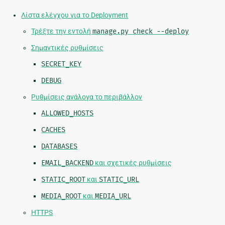
Λίστα ελέγχου για το Deployment
Τρέξτε την εντολή
manage.py
check
--deploy
Σημαντικές ρυθμίσεις
SECRET_KEY
DEBUG
Ρυθμίσεις ανάλογα το περιβάλλον
ALLOWED_HOSTS
CACHES
DATABASES
EMAIL_BACKEND
και σχετικές ρυθμίσεις
STATIC_ROOT
και
STATIC_URL
MEDIA_ROOT
και
MEDIA_URL
HTTPS