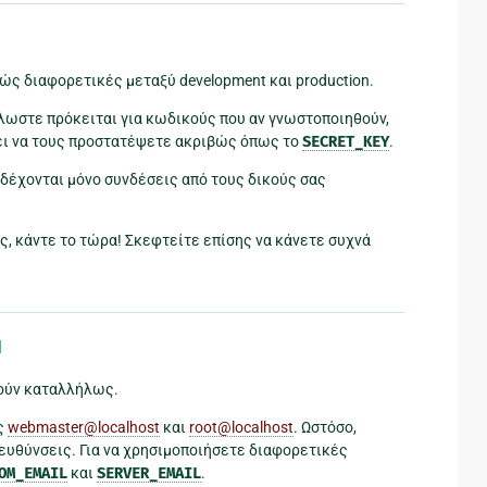
ώς διαφορετικές μεταξύ development και production.
λλωστε πρόκειται για κωδικούς που αν γνωστοποιηθούν,
πει να τους προστατέψετε ακριβώς όπως το
SECRET_KEY
.
s δέχονται μόνο συνδέσεις από τους δικούς σας
ς, κάντε το τώρα! Σκεφτείτε επίσης να κάνετε συχνά
¶
στούν καταλλήλως.
ις
webmaster
@
localhost
και
root
@
localhost
. Ωστόσο,
διευθύνσεις. Για να χρησιμοποιήσετε διαφορετικές
OM_EMAIL
και
SERVER_EMAIL
.