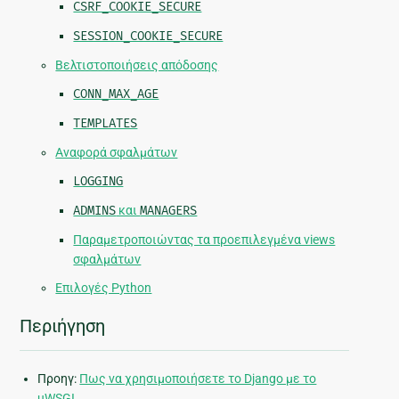
CSRF_COOKIE_SECURE
SESSION_COOKIE_SECURE
Βελτιστοποιήσεις απόδοσης
CONN_MAX_AGE
TEMPLATES
Αναφορά σφαλμάτων
LOGGING
ADMINS
και
MANAGERS
Παραμετροποιώντας τα προεπιλεγμένα views
σφαλμάτων
Επιλογές Python
Περιήγηση
Προηγ:
Πως να χρησιμοποιήσετε το Django με το
uWSGI