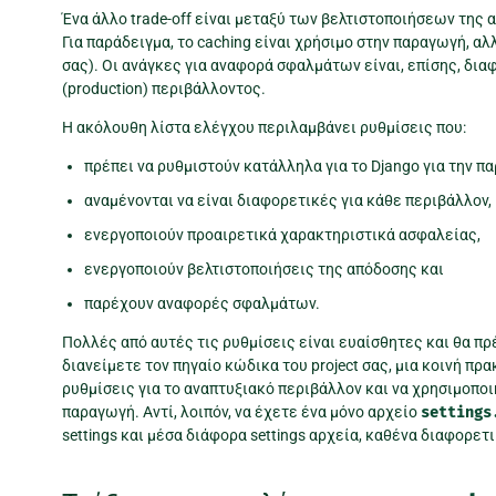
Ένα άλλο trade-off είναι μεταξύ των βελτιστοποιήσεων της α
Για παράδειγμα, το caching είναι χρήσιμο στην παραγωγή, αλ
σας). Οι ανάγκες για αναφορά σφαλμάτων είναι, επίσης, δια
(production) περιβάλλοντος.
Η ακόλουθη λίστα ελέγχου περιλαμβάνει ρυθμίσεις που:
πρέπει να ρυθμιστούν κατάλληλα για το Django για την 
αναμένονται να είναι διαφορετικές για κάθε περιβάλλον,
ενεργοποιούν προαιρετικά χαρακτηριστικά ασφαλείας,
ενεργοποιούν βελτιστοποιήσεις της απόδοσης και
παρέχουν αναφορές σφαλμάτων.
Πολλές από αυτές τις ρυθμίσεις είναι ευαίσθητες και θα π
διανείμετε τον πηγαίο κώδικα του project σας, μια κοινή πρ
ρυθμίσεις για το αναπτυξιακό περιβάλλον και να χρησιμοπο
παραγωγή. Αντί, λοιπόν, να έχετε ένα μόνο αρχείο
settings
settings και μέσα διάφορα settings αρχεία, καθένα διαφορετ