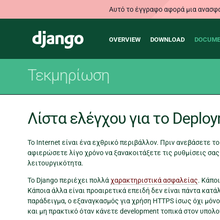
Αυτό το έγγραφο αφορά μια ανασφα
Main
Django
OVERVIEW
DOWNLOAD
DOCUME
navigation
Τεκμηρίωση
Λίστα ελέγχου για το Deplo
Το Internet είναι ένα εχθρικό περιβάλλον. Πριν ανεβάσετε το 
αφιερώσετε λίγο χρόνο να ξανακοιτάξετε τις ρυθμίσεις σας 
λειτουργικότητα.
Το Django περιέχει πολλά
χαρακτηριστικά ασφαλείας
. Κάπο
Κάποια άλλα είναι προαιρετικά επειδή δεν είναι πάντα κατάλλ
παράδειγμα, ο εξαναγκασμός για χρήση HTTPS ίσως όχι μόνο ν
και μη πρακτικό όταν κάνετε development τοπικά στον υπολο