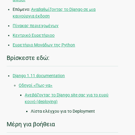
Επόμενο:
Αναβαθμίζοντας το Django σε μια
καινούργια έκδοση
Πίνακας περιεχομένων
Κεντρικό Ευρετήριοο
Ευρετήριο Μονάδων της Python
Βρίσκεστε εδώ:
Django 1.11 documentation
Οδηγοί «Πως-να»
Ανεβάζοντας το Django site σας για το ευρύ
κοινό (deploying)
Λίστα ελέγχου για το Deployment
Μέρη για βοήθεια