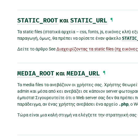
STATIC_ROOT
και
STATIC_URL
¶
Τα static files (στατικά αρχεία – css, fonts, js, εικόνες κλπ
παραγωγή, όμως, θα πρέπει να ορίσετε έναν φάκελο
STATIC
Δείτε το άρθρο See
Διαχειρίζοντας τα static files (πχ εικόνες
MEDIA_ROOT
και
MEDIA_URL
¶
Τα media files τα ανεβάζουν οι χρήστες σας. Χρήστης θεωρεί
admin και μέσα από κει ανεβάζει σε κάποιον server φωτογραφ
έμπιστα! Σιγουρευτείτε ότι ο Web server σας δεν θα πρέπει 
παράδειγμα, αν ένας χρήστης ανεβάσει ένα αρχείο
.php
, ο 
Τώρα είναι μια καλή στιγμή να ελέγξετε την στρατηγική σας 