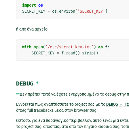
import
os
SECRET_KEY
=
os
.
environ
[
'SECRET_KEY'
]
ή από ένα αρχείο:
with
open
(
'/etc/secret_key.txt'
)
as
f
:
SECRET_KEY
=
f
.
read
()
.
strip
()
DEBUG
¶
**
Δεν πρέπει ποτέ να έχετε ενεργοποιημένο το debug στην 
Εννοείται πως αναπτύσσετε το project σας με το
DEBUG
=
T
όπως full tracebacks μέσα στον browser σας.
Ωστόσο, για ένα παραγωγικό περιβάλλον, αυτό είναι μια εντ
το project σας: αποσπάσματα από τον πηγαίο κώδικα σας, το