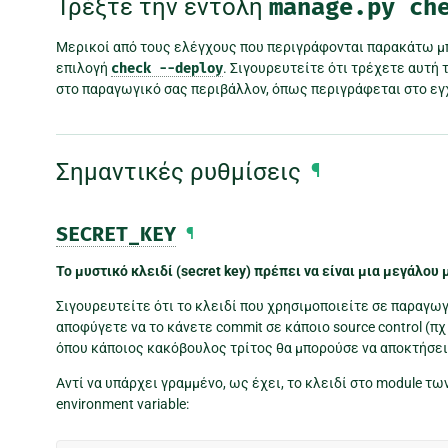
Τρέξτε την εντολή
manage.py
ch
Μερικοί από τους ελέγχους που περιγράφονται παρακάτω μ
επιλογή
check
--deploy
. Σιγουρευτείτε ότι τρέχετε αυτή
στο παραγωγικό σας περιβάλλον, όπως περιγράφεται στο εγχ
Σημαντικές ρυθμίσεις
¶
SECRET_KEY
¶
Το μυστικό κλειδί (secret key) πρέπει να είναι μια μεγάλου
Σιγουρευτείτε ότι το κλειδί που χρησιμοποιείτε σε παραγω
αποφύγετε να το κάνετε commit σε κάποιο source control (πχ 
όπου κάποιος κακόβουλος τρίτος θα μπορούσε να αποκτήσει
Αντί να υπάρχει γραμμένο, ως έχει, το κλειδί στο module τ
environment variable: