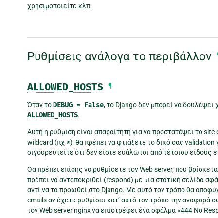
χρησιμοποιείτε κλπ.
Ρυθμίσεις ανάλογα το περιβάλλον
ALLOWED_HOSTS
¶
Όταν το
DEBUG
=
False
, το Django δεν μπορεί να δουλέψει 
ALLOWED_HOSTS
.
Αυτή η ρύθμιση είναι απαραίτητη για να προστατέψει το sit
wildcard (πχ
*
), θα πρέπει να φτιάξετε το δικό σας validatio
σιγουρευτείτε ότι δεν είστε ευάλωτοι από τέτοιου είδους ε
Θα πρέπει επίσης να ρυθμίσετε τον Web server, που βρίσκεται 
πρέπει να ανταποκριθεί (respond) με μια στατική σελίδα σφά
αντί να τα προωθεί στο Django. Με αυτό τον τρόπο θα αποφύ
emails αν έχετε ρυθμίσει κατ’ αυτό τον τρόπο την αναφορά 
τον Web server nginx να επιστρέφει ένα σφάλμα «444 No Res