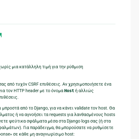
¶
χωρίς μια κατάλληλη τιμή για την ρύθμιση
e σας από τυχόν CSRF επιθέσεις. Αν χρησιμοποιήσετε ένα
n για τον HTTP header με το όνομα
Host
ή αλλιώς
πιθέσεις.
μπροστά από το Django, για να κάνει validate τον host. Θα
λματος ή να αγνοήσει τα requests για λανθασμένους hosts
γετε ψεύτικα σφάλματα μέσα στα Django logs σας (ή στα
σφαλμάτων). Για παράδειγμα, θα μπορούσατε να ρυθμίσετε
ponse» σε κάθε μη αναγνωρίσιμο host: