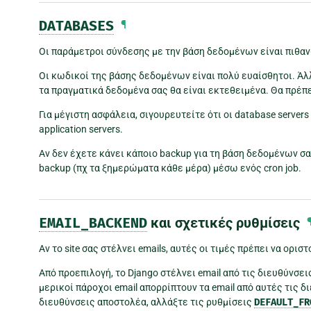
DATABASES
¶
Οι παράμετροι σύνδεσης με την βάση δεδομένων είναι πιθαν
Οι κωδικοί της βάσης δεδομένων είναι πολύ ευαίσθητοι. Ά
τα πραγματικά δεδομένα σας θα είναι εκτεθειμένα. Θα πρέ
Για μέγιστη ασφάλεια, σιγουρευτείτε ότι οι database server
application servers.
Αν δεν έχετε κάνει κάποιο backup για τη βάση δεδομένων σα
backup (πχ τα ξημερώματα κάθε μέρα) μέσω ενός cron job.
EMAIL_BACKEND
και σχετικές ρυθμίσεις
Αν το site σας στέλνει emails, αυτές οι τιμές πρέπει να ορι
Από προεπιλογή, το Django στέλνει email από τις διευθύνσε
μερικοί πάροχοι email απορρίπτουν τα email από αυτές τις 
διευθύνσεις αποστολέα, αλλάξτε τις ρυθμίσεις
DEFAULT_FR