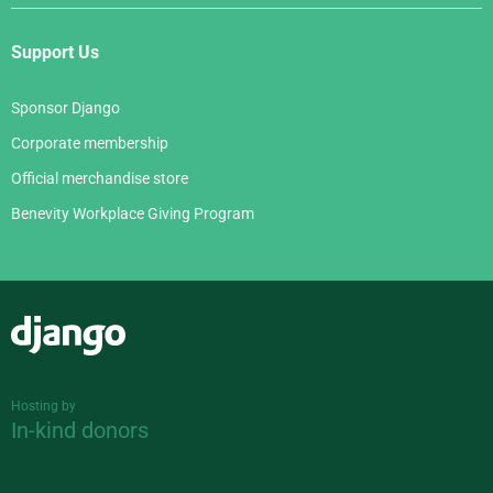
Support Us
Sponsor Django
Corporate membership
Official merchandise store
Benevity Workplace Giving Program
Django
Hosting by
In-kind donors