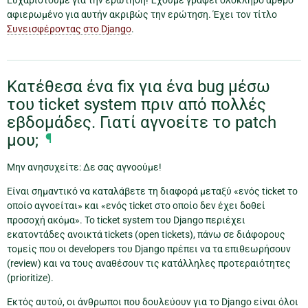
Ευχαριστούμε για την ερώτηση! Έχουμε γράψει ολόκληρο άρθρο
αφιερωμένο για αυτήν ακριβώς την ερώτηση. Έχει τον τίτλο
Συνεισφέροντας στο Django
.
Κατέθεσα ένα fix για ένα bug μέσω
του ticket system πριν από πολλές
εβδομάδες. Γιατί αγνοείτε το patch
μου;
¶
Μην ανησυχείτε: Δε σας αγνοούμε!
Είναι σημαντικό να καταλάβετε τη διαφορά μεταξύ «ενός ticket το
οποίο αγνοείται» και «ενός ticket στο οποίο δεν έχει δοθεί
προσοχή ακόμα». Το ticket system του Django περιέχει
εκατοντάδες ανοικτά tickets (open tickets), πάνω σε διάφορους
τομείς που οι developers του Django πρέπει να τα επιθεωρήσουν
(review) και να τους αναθέσουν τις κατάλληλες προτεραιότητες
(prioritize).
Εκτός αυτού, οι άνθρωποι που δουλεύουν για το Django είναι όλοι