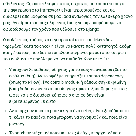
εθελοντές. Ως αποτέλεσμα αυτού, ο χρόνος που απαιτείται για
την αφιέρωση στο framework είναι περιορισμένος και θα
διαφέρει από βδομάδα σε βδομάδα αναλόγως τον ελεύθερο χρόνο
μας. Αν είμαστε απασχολημένοι, ίσως να μην μπορέσουμε να
αφιερώσουμε τον χρόνο που θέλουμε στο Django.
Ο καλύτερος τρόπος να σιγουρευτείτε ότι τα tickets δεν
“κρεμάνε” κατά το checkin είναι να κάνετε πολύ κατανοητό, ακόμη
και γι” αυτούς που δεν είναι εξοικειωμένοι με αυτό το κομμάτι
του κώδικα, το πρόβλημα και να επιβεβαιώσετε το fix:
Υπάρχουν ξεκάθαρες οδηγίες για το πως να αναπαραχθεί το
σφάλμα (bug); Αν το σφάλμα επηρεάζει κάποιο dependency
(όπως το Pillow), ένα contrib module, ή κάποια συγκεκριμένη
βάση δεδομένων, είναι οι οδηγίες αρκετά ξεκάθαρες ούτως
ώστε να τις διαβάσει κάποιος ο οποίος δεν είναι
εξοικειωμένος με αυτό;
Αν υπάρχουν αρκετά patches για ένα ticket, είναι ξεκάθαρο το
τι κάνει το καθένα, ποια μπορούν να αγνοηθούν και ποια είναι
μένουν;
Το patch περιέχει κάποιο unit test; Αν όχι, υπάρχει κάποια