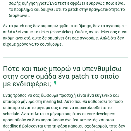
σαφής εξήγηση γιατί; Ένα τεστ εκφράζει ευκρινώς ποιο είναι
το πρόβλημα και δείχνει ότι το patch στην πραγματικότητα το
διορθώνει.
Αν το patch σας δεν συμπεριληφθεί στο Django, δεν το αγνοούμε –
απλά κλείνουμε το ticket (close ticket). Οπότε, αν το ticket σας είναι
ακόμη ανοικτό, αυτό δε σημαίνει ότι σας αγνοούμε. Απλά ότι δεν
είχαμε χρόνο να το κοιτάξουμε.
Πότε και πως μπορώ να υπενθυμίσω
στην core ομάδα ένα patch το οποίο
με ενδιαφέρει;
¶
Ένας τρόπος να σας δώσουμε προσοχή είναι ένα ευγενικό και
επίκαιρο μήνυμα στη mailing list. Αυτό που θα καθορίσει το πόσο
επίκαιρο είναι το μήνυμα σας είναι να παρακολουθείτε το
schedule. Αν στείλετε το μήνυμα σας όταν οι core developers
προσπαθούν να διεκπεραιώσουν ένα feature εντός κάποιου
deadline ή βρίσκονται υπό τη φάση κάποιου σχεδιασμού, τότε δεν