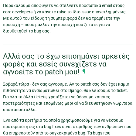
Παρακαλούμε αποφύγετε να στέλνετε προσωπικά email στους
core developers ή να κάνετε raise το ίδιο issue επανειλημμένως.
Με αυτού του είδους τη συμπεριφορά δεν θα τραβήξετε την
προσοχή – πόσο μάλλον την προσοχή που ζητάτε για να
διευθετηθεί το bug σας.
Αλλά σας το έχω επισημάνει αρκετές
φορές και εσείς συνεχίζετε να
αγνοείτε το patch μου!
¶
Σοβαρά τώρα - δεν σας αγνοούμε. Αν το patch σας δεν έχει καμία
πιθανότητα να ενσωματωθεί στο Django, θα κλείσουμε το ticket.
Για όλα τα άλλα tickets, χρειάζεται να θέσουμε κάποιες
προτεραιότητες και επομένως μερικά να διευθετηθούν νωρίτερα
από κάποια άλλα.
Ένα από τα κριτήρια τα οποία χρησιμοποιούμε για να θέσουμε
προτεραιότητες στα bug fixes είναι ο αριθμός των ανθρώπων που
θα επηρεαστούν από το συγκεκριμένο bug. Τα bugs που