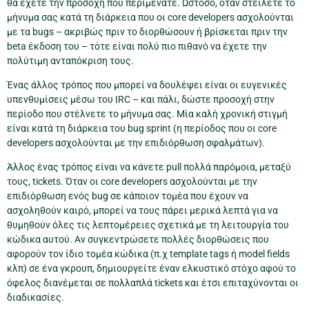
θα έχετε την προσοχή που περιμένατε. Ωστόσο, όταν στείλετε το
μήνυμα σας κατά τη διάρκεια που οι core developers ασχολούνται
με τα bugs – ακριβώς πριν το διορθώσουν ή βρίσκεται πριν την
beta έκδοση του – τότε είναι πολύ πιο πιθανό να έχετε την
πολύτιμη ανταπόκριση τους.
Ένας άλλος τρόπος που μπορεί να δουλέψει είναι οι ευγενικές
υπενθυμίσεις μέσω του IRC – και πάλι, δώστε προσοχή στην
περίοδο που στέλνετε το μήνυμα σας. Μία καλή χρονική στιγμή
είναι κατά τη διάρκεια του bug sprint (η περίοδος που οι core
developers ασχολούνται με την επιδιόρθωση σφαλμάτων).
Άλλος ένας τρόπος είναι να κάνετε pull πολλά παρόμοια, μεταξύ
τους, tickets. Όταν οι core developers ασχολούνται με την
επιδιόρθωση ενός bug σε κάποιον τομέα που έχουν να
ασχοληθούν καιρό, μπορεί να τους πάρει μερικά λεπτά για να
θυμηθούν όλες τις λεπτομέρειες σχετικά με τη λειτουργία του
κώδικα αυτού. Αν συγκεντρώσετε πολλές διορθώσεις που
αφορούν τον ίδιο τομέα κώδικα (π.χ template tags ή model fields
κλπ) σε ένα γκρουπ, δημιουργείτε έναν ελκυστικό στόχο αφού το
όφελος διανέμεται σε πολλαπλά tickets και έτσι επιταχύνονται οι
διαδικασίες.