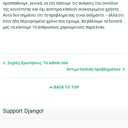
προσπαθούμε, γενικά, να εξετάσουμε τις ανάγκες του συνόλου
της κοινότητας και όχι αυστηρά κάποιον συγκεκριμένο χρήστη.
Αυτό δεν σημαίνει ότι το πρόβλημα σας είναι ασήμαντο – αλλά ότι
στον ήδη περιορισμένο χρόνο που έχουμε, θα βάλουμε τα δυνατά
μας να κάνουμε 10 ανθρώπους χαρούμενους παρά έναν.
Previous
Συχνές Ερωτήσεις: Το admin site
page
Αντιμετώπιση προβλημάτων
and
next
BACK TO TOP
page
Support Django!
Πρόσθετες
πληροφορίες