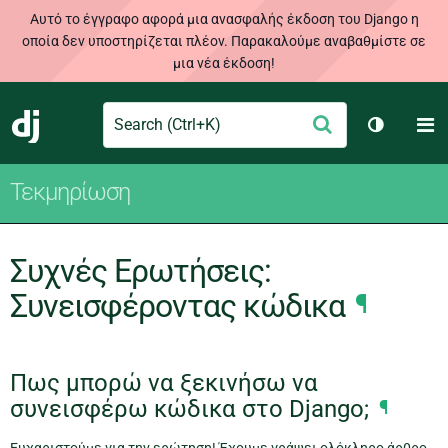
Αυτό το έγγραφο αφορά μια ανασφαλής έκδοση του Django η
οποία δεν υποστηρίζεται πλέον. Παρακαλούμε αναβαθμίστε σε
μια νέα έκδοση!
Search
M
Υποβολή
Django
Toggle t
Τεκμηρίωση
Συχνές Ερωτήσεις:
Συνεισφέροντας κώδικα
¶
Πως μπορώ να ξεκινήσω να
συνεισφέρω κώδικα στο Django;
¶