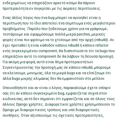
ενδεχομένως να επηρεάζουν αρκετό κόσμο θα πάρουν
προτεραιότητα εν συγκρίσει με τις ακραίες περιπτώσεις.
Ένας άλλος λόγος που ένα bug μπορεί να αγνοηθεί είναι η
περίπτωση που το ίδιο αποτελεί ένα σύμπτωμα ενός μεγαλύτερου
προβλήματος. Παρόλο που ξοδεύουμε χρόνο για να γράψουμε,
τεστάρουμε και εφαρμόσουμε πολλά μικρά patches, μερικές
φορές είναι πιο φρόνιμο να το χτίσουμε από την αρχή (rebuild). Αν
έχει προταθεί ή είναι καθοδόν κάποιο rebuild ή κάποιο refactor
ενός συγκεκριμένου component, θα διαπιστώσετε ότι τα bugs που
επηρεάζουν αυτό το component δε θα λάβουν τη δέουσα προσοχή.
Για ακόμη μια φορά, αυτό είναι θέμα προτεραιοτήτων.
Συγκεντρώνοντας την προσοχή μας σε κάποιο rebuild, μπορούμε
να κλείσουμε, μονομιάς, όλα τα μικρά bugs και να ελπίζουμε ότι
άλλα bugs μικρής κλίμακας δεν θα εμφανιστούν στο μέλλον.
Οποιοσδήποτε και αν είναι ο λόγος, παρακαλούμε έχετε υπόψιν
σας ότι αν κάποιο συγκεκριμένο bug, εμφανίζεται συχνά στον
κώδικα σας, αυτό δεν σημαίνει ότι εμφανίζεται και σε όλους τους
άλλους Django χρήστες. Διαφορετικοί χρήστες χρησιμοποιούν το
Django με διαφορετικούς τρόπους και υπό διαφορετικές
συνθήκες. Όταν αξιοποιούμε τις σχετικές προτεραιότητες,