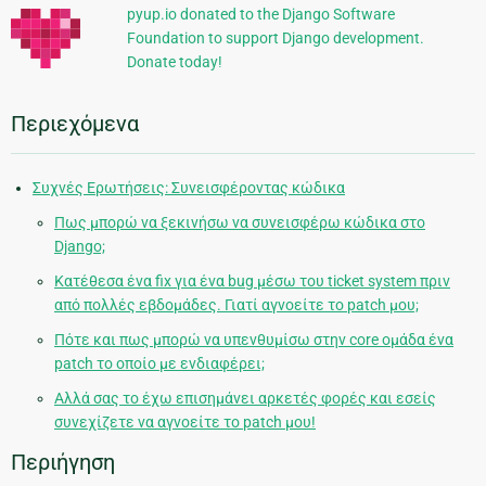
pyup.io donated to the Django Software
Foundation to support Django development.
Donate today!
Περιεχόμενα
Συχνές Ερωτήσεις: Συνεισφέροντας κώδικα
Πως μπορώ να ξεκινήσω να συνεισφέρω κώδικα στο
Django;
Κατέθεσα ένα fix για ένα bug μέσω του ticket system πριν
από πολλές εβδομάδες. Γιατί αγνοείτε το patch μου;
Πότε και πως μπορώ να υπενθυμίσω στην core ομάδα ένα
patch το οποίο με ενδιαφέρει;
Αλλά σας το έχω επισημάνει αρκετές φορές και εσείς
συνεχίζετε να αγνοείτε το patch μου!
Περιήγηση