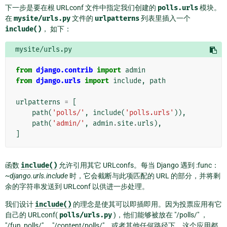
下一步是要在根 URLconf 文件中指定我们创建的
polls.urls
模块。
在
mysite/urls.py
文件的
urlpatterns
列表里插入一个
include()
， 如下：
mysite/urls.py
from
django.contrib
import
admin
from
django.urls
import
include
,
path
urlpatterns
=
[
path
(
'polls/'
,
include
(
'polls.urls'
)),
path
(
'admin/'
,
admin
.
site
.
urls
),
]
函数
include()
允许引用其它 URLconfs。每当 Django 遇到 :func：
~django.urls.include
时，它会截断与此项匹配的 URL 的部分，并将剩
余的字符串发送到 URLconf 以供进一步处理。
我们设计
include()
的理念是使其可以即插即用。因为投票应用有它
自己的 URLconf(
polls/urls.py
)，他们能够被放在 "/polls/" ，
"/fun_polls/" ，"/content/polls/"，或者其他任何路径下，这个应用都