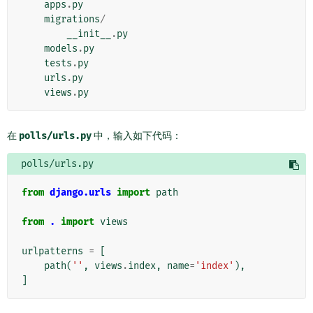
apps
.
py
migrations
/
__init__
.
py
models
.
py
tests
.
py
urls
.
py
views
.
py
在
polls/urls.py
中，输入如下代码：
polls/urls.py
from
django.urls
import
path
from
.
import
views
urlpatterns
=
[
path
(
''
,
views
.
index
,
name
=
'index'
),
]