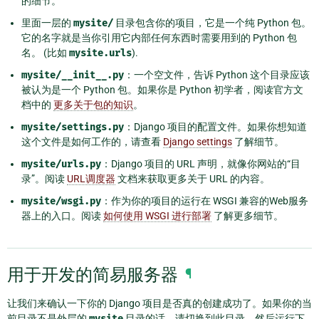
的细节。
里面一层的
mysite/
目录包含你的项目，它是一个纯 Python 包。
它的名字就是当你引用它内部任何东西时需要用到的 Python 包
名。 (比如
mysite.urls
).
mysite/__init__.py
：一个空文件，告诉 Python 这个目录应该
被认为是一个 Python 包。如果你是 Python 初学者，阅读官方文
档中的
更多关于包的知识
。
mysite/settings.py
：Django 项目的配置文件。如果你想知道
这个文件是如何工作的，请查看
Django settings
了解细节。
mysite/urls.py
：Django 项目的 URL 声明，就像你网站的“目
录”。阅读
URL调度器
文档来获取更多关于 URL 的内容。
mysite/wsgi.py
：作为你的项目的运行在 WSGI 兼容的Web服务
器上的入口。阅读
如何使用 WSGI 进行部署
了解更多细节。
用于开发的简易服务器
¶
让我们来确认一下你的 Django 项目是否真的创建成功了。如果你的当
前目录不是外层的
mysite
目录的话，请切换到此目录，然后运行下