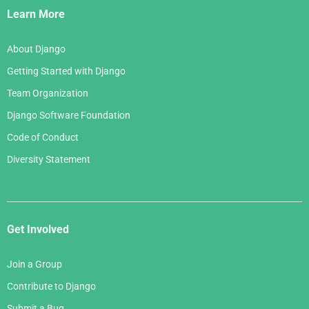
Links
Learn More
About Django
Getting Started with Django
Team Organization
Django Software Foundation
Code of Conduct
Diversity Statement
Get Involved
Join a Group
Contribute to Django
Submit a Bug