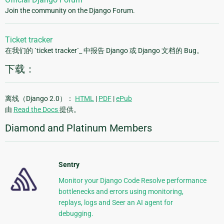
Join the community on the Django Forum.
Ticket tracker
在我们的 `ticket tracker`_ 中报告 Django 或 Django 文档的 Bug。
下载：
离线（Django 2.0）：
HTML
|
PDF
|
ePub
由
Read the Docs
提供。
Diamond and Platinum Members
Sentry
Monitor your Django Code Resolve performance
bottlenecks and errors using monitoring,
replays, logs and Seer an AI agent for
debugging.