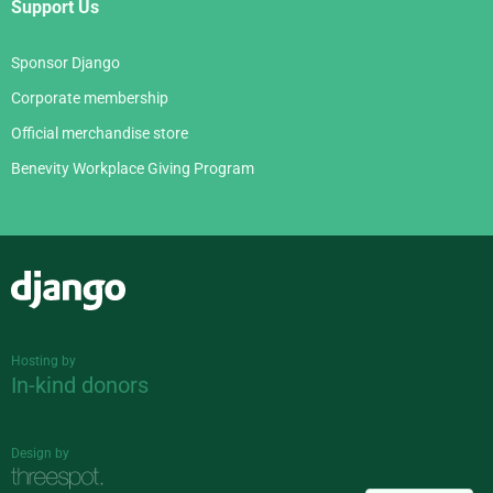
Support Us
Sponsor Django
Corporate membership
Official merchandise store
Benevity Workplace Giving Program
Django
Hosting by
In-kind donors
Design by