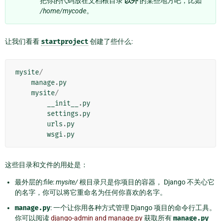
把你的代码放在文档根目录
以外
的某些地方吧，比如
/home/mycode
。
让我们看看
startproject
创建了些什么:
mysite
/
manage
.
py
mysite
/
__init__
.
py
settings
.
py
urls
.
py
wsgi
.
py
这些目录和文件的用处是：
最外层的:file:
mysite/
根目录只是你项目的容器， Django 不关心它
的名字，你可以将它重命名为任何你喜欢的名字。
manage.py
: 一个让你用各种方式管理 Django 项目的命令行工具。
你可以阅读
django-admin and manage.py
获取所有
manage.py