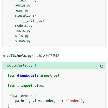
__init__
.
py
admin
.
py
apps
.
py
migrations
/
__init__
.
py
models
.
py
tests
.
py
urls
.
py
views
.
py
在
polls/urls.py
中，输入如下代码：
polls/urls.py
¶
from
django.urls
import
path
from
.
import
views
urlpatterns
=
[
path
(
''
,
views
.
index
,
name
=
'index'
),
]