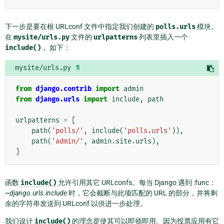
下一步是要在根 URLconf 文件中指定我们创建的
polls.urls
模块。
在
mysite/urls.py
文件的
urlpatterns
列表里插入一个
include()
， 如下：
mysite/urls.py
¶
from
django.contrib
import
admin
from
django.urls
import
include
,
path
urlpatterns
=
[
path
(
'polls/'
,
include
(
'polls.urls'
)),
path
(
'admin/'
,
admin
.
site
.
urls
),
]
函数
include()
允许引用其它 URLconfs。每当 Django 遇到 :func：
~django.urls.include
时，它会截断与此项匹配的 URL 的部分，并将剩
余的字符串发送到 URLconf 以供进一步处理。
我们设计
include()
的理念是使其可以即插即用。因为投票应用有它