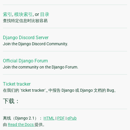
索引
,
模块索引
, or
目录
查找特定信息时比较容易
Django Discord Server
Join the Django Discord Community.
Official Django Forum
Join the community on the Django Forum.
Ticket tracker
在我们的 `ticket tracker`_ 中报告 Django 或 Django 文档的 Bug。
下载：
离线（Django 2.1）：
HTML
|
PDF
|
ePub
由
Read the Docs
提供。