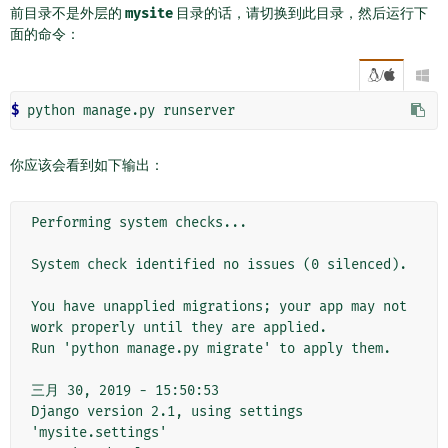
前目录不是外层的
mysite
目录的话，请切换到此目录，然后运行下
面的命令：
/

$
你应该会看到如下输出：
Performing system checks...

System check identified no issues (0 silenced).

You have unapplied migrations; your app may not 
work properly until they are applied.

Run 'python manage.py migrate' to apply them.

三月 30, 2019 - 15:50:53

Django version 2.1, using settings 
'mysite.settings'
