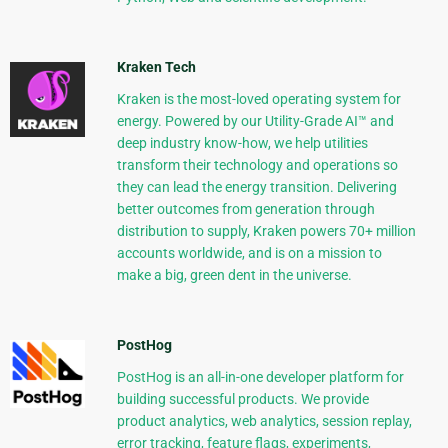
Kraken Tech
Kraken is the most-loved operating system for
energy. Powered by our Utility-Grade AI™ and
deep industry know-how, we help utilities
transform their technology and operations so
they can lead the energy transition. Delivering
better outcomes from generation through
distribution to supply, Kraken powers 70+ million
accounts worldwide, and is on a mission to
make a big, green dent in the universe.
PostHog
PostHog is an all-in-one developer platform for
building successful products. We provide
product analytics, web analytics, session replay,
error tracking, feature flags, experiments,