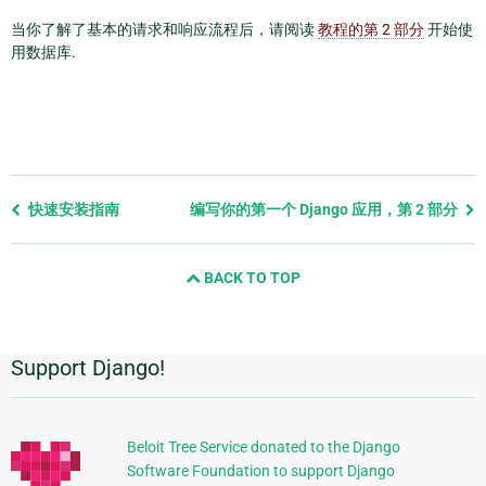
当你了解了基本的请求和响应流程后，请阅读
教程的第 2 部分
开始使
用数据库.
Previous
快速安装指南
编写你的第一个 Django 应用，第 2 部分
page
and
BACK TO TOP
next
page
Support Django!
附
加
信
Beloit Tree Service donated to the Django
Software Foundation to support Django
息