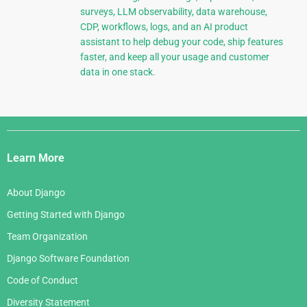
surveys, LLM observability, data warehouse,
CDP, workflows, logs, and an AI product
assistant to help debug your code, ship features
faster, and keep all your usage and customer
data in one stack.
Django
Links
Learn More
About Django
Getting Started with Django
Team Organization
Django Software Foundation
Code of Conduct
Diversity Statement