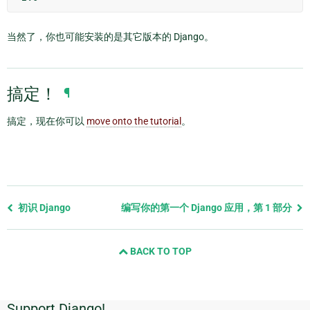
当然了，你也可能安装的是其它版本的 Django。
搞定！
¶
搞定，现在你可以
move onto the tutorial
。
Previous
初识 Django
编写你的第一个 Django 应用，第 1 部分
page
and
BACK TO TOP
next
page
Support Django!