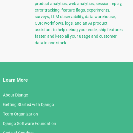
product analytics, web analytics, session replay,
error tracking, feature flags, experiments,
surveys, LLM observability, data warehouse,
CDP, workflows, logs, and an AI product
assistant to help debug your code, ship features
faster, and keep all your usage and customer
data in one stack.
Django
Links
Learn More
About Django
Getting Started with Django
Team Organization
Django Software Foundation