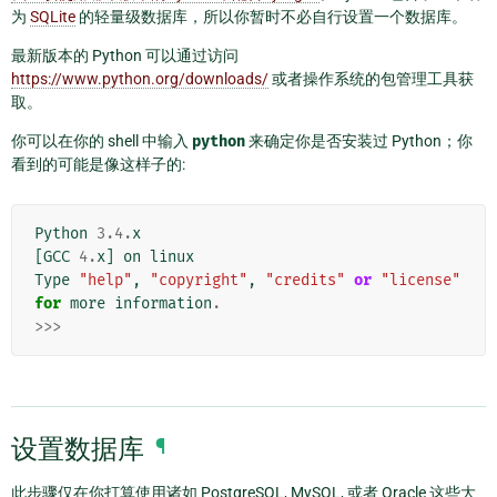
为
SQLite
的轻量级数据库，所以你暂时不必自行设置一个数据库。
最新版本的 Python 可以通过访问
https://www.python.org/downloads/
或者操作系统的包管理工具获
取。
你可以在你的 shell 中输入
python
来确定你是否安装过 Python；你
看到的可能是像这样子的:
Python
3.4
.
x
[
GCC
4.
x
]
on
linux
Type
"help"
,
"copyright"
,
"credits"
or
"license"
for
more
information
.
>>>
设置数据库
¶
此步骤仅在你打算使用诸如 PostgreSQL, MySQL, 或者 Oracle 这些大