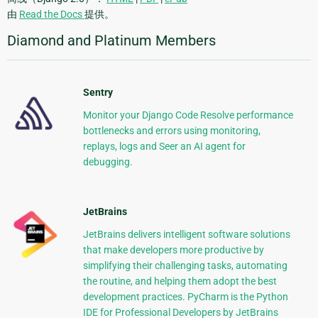
由
Read the Docs
提供。
Diamond and Platinum Members
Sentry
Monitor your Django Code Resolve performance
bottlenecks and errors using monitoring,
replays, logs and Seer an AI agent for
debugging.
JetBrains
JetBrains delivers intelligent software solutions
that make developers more productive by
simplifying their challenging tasks, automating
the routine, and helping them adopt the best
development practices. PyCharm is the Python
IDE for Professional Developers by JetBrains