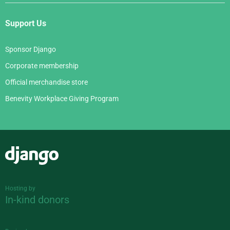
Support Us
Sponsor Django
Corporate membership
Official merchandise store
Benevity Workplace Giving Program
Django
Hosting by
In-kind donors