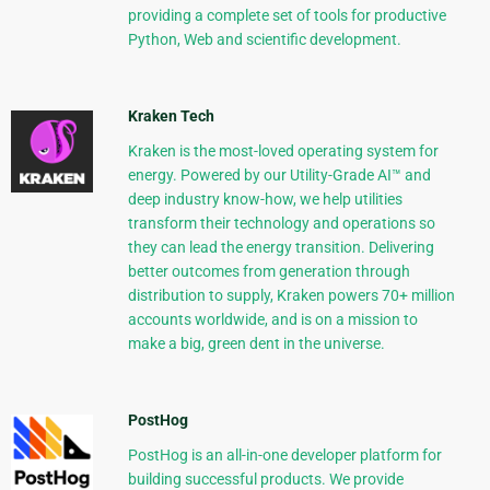
providing a complete set of tools for productive
Python, Web and scientific development.
Kraken Tech
Kraken is the most-loved operating system for
energy. Powered by our Utility-Grade AI™ and
deep industry know-how, we help utilities
transform their technology and operations so
they can lead the energy transition. Delivering
better outcomes from generation through
distribution to supply, Kraken powers 70+ million
accounts worldwide, and is on a mission to
make a big, green dent in the universe.
PostHog
PostHog is an all-in-one developer platform for
building successful products. We provide