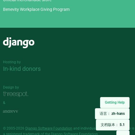
Benevity Workplace Giving Program
Django
Hosting by
In-kind donors
Design by
Getting Help
&
语言：
zh-hans
文档版本：
5.1
© 2005-2026
Django Software Foundation
and individual contributors. Django is
a
registered trademark
of the Django Software Foundation.