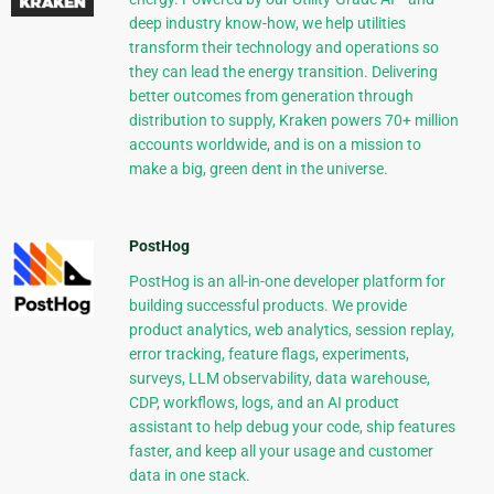
deep industry know-how, we help utilities
transform their technology and operations so
they can lead the energy transition. Delivering
better outcomes from generation through
distribution to supply, Kraken powers 70+ million
accounts worldwide, and is on a mission to
make a big, green dent in the universe.
PostHog
PostHog is an all-in-one developer platform for
building successful products. We provide
product analytics, web analytics, session replay,
error tracking, feature flags, experiments,
surveys, LLM observability, data warehouse,
CDP, workflows, logs, and an AI product
assistant to help debug your code, ship features
faster, and keep all your usage and customer
data in one stack.