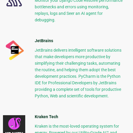
Monitor your Django Code Resolve performance
bottlenecks and errors using monitoring,
replays, logs and Seer an AI agent for
debugging.
JetBrains
JetBrains delivers intelligent software solutions
that make developers more productive by
simplifying their challenging tasks, automating
the routine, and helping them adopt the best
development practices. PyCharm is the Python
IDE for Professional Developers by JetBrains
providing a complete set of tools for productive
Python, Web and scientific development.
Kraken Tech
Kraken is the most-loved operating system for
energy. Powered by our Utility-Grade AI™ and