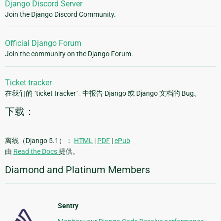
Django Discord Server
Join the Django Discord Community.
Official Django Forum
Join the community on the Django Forum.
Ticket tracker
在我们的 `ticket tracker`_ 中报告 Django 或 Django 文档的 Bug。
下载：
离线（Django 5.1）：
HTML
|
PDF
|
ePub
由
Read the Docs
提供。
Diamond and Platinum Members
Sentry