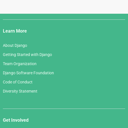
Django
Links
Learn More
About Django
Getting Started with Django
Team Organization
Django Software Foundation
Code of Conduct
Diversity Statement
Get Involved