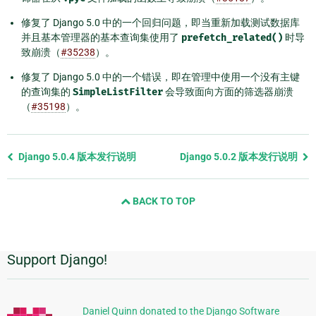
修复了 Django 5.0 中的一个回归问题，即当重新加载测试数据库
并且基本管理器的基本查询集使用了
prefetch_related()
时导
致崩溃（
#35238
）。
修复了 Django 5.0 中的一个错误，即在管理中使用一个没有主键
的查询集的
SimpleListFilter
会导致面向方面的筛选器崩溃
（
#35198
）。
Previous
Django 5.0.4 版本发行说明
Django 5.0.2 版本发行说明
page
and
BACK TO TOP
next
page
Support Django!
附
加
信
Daniel Quinn donated to the Django Software