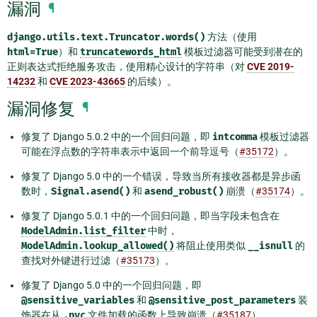
漏洞
¶
django.utils.text.Truncator.words()
方法（使用
html=True
）和
truncatewords_html
模板过滤器可能受到潜在的
正则表达式拒绝服务攻击，使用精心设计的字符串（对
CVE 2019-
14232
和
CVE 2023-43665
的后续）。
漏洞修复
¶
修复了 Django 5.0.2 中的一个回归问题，即
intcomma
模板过滤器
可能在浮点数的字符串表示中返回一个前导逗号（
#35172
）。
修复了 Django 5.0 中的一个错误，导致当所有接收器都是异步函
数时，
Signal.asend()
和
asend_robust()
崩溃（
#35174
）。
修复了 Django 5.0.1 中的一个回归问题，即当字段未包含在
ModelAdmin.list_filter
中时，
ModelAdmin.lookup_allowed()
将阻止使用类似
__isnull
的
查找对外键进行过滤（
#35173
）。
修复了 Django 5.0 中的一个回归问题，即
@sensitive_variables
和
@sensitive_post_parameters
装
饰器在从
.pyc
文件加载的函数上导致崩溃（
#35187
）。